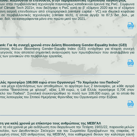
έρευνα: Αυξάνονται οι επενδύσεις στην περιβαλλοντική τεχνολογία παγκοσμίως
ων στην περιβαλλοντική τεχνολογία παγκοσμίως καταδεικνύει έρευνα της PwC. Σύμφωνα
 of Climate Tech 2021», που διεξήγαγε η PwC κατά το β' εξάμηνο 2020 και το α' εξάμηνο
ονη εισροή επενδύσεων από επιχειρησιακά (venture capital - VC) και ιδιωτικά κεφάλαια
) σε περιβαλλοντικές τεχνολογίες (climate tech), η οποία άγγιξε τα 87,5 δισ. δολ., με
ισ. δολ. να καταγράφονται μόνο στο πρώτο μισό του 2021.
.
Bank: Για 4η συνεχή χρονιά στον Δείκτη Bloomberg Gender-Equality Index (GEI)
Ισότητας Φύλων Bloomberg Gender-Equality Index (GEI) εντάχθηκε για τέταρτη συνεχή
, γεγονός που αποτελεί σημαντική αναγνώριση των πρωτοβουλιών που αναλαμβάνει για
ης των γυναικών στο περιβάλλον εργασίας.
 Ελλάς προσφέρει 108.000 ευρώ στον Οργανισμό "Το Χαμόγελο του Παιδιού"
υ και μέχρι εξαντλήσεως των αποθεμάτων, το αργότερο έως 2 Ιανουαρίου, με κάθε αγορά
vorina "Βασιλόπιτα με φλουρί", αξίας 1,99 ευρώ, η Lidl Ελλάς προσέφερε 0,70€ στον
ελο του Παιδιού". Συνολικά συγκεντρώθηκε το ποσό των 108.000 ευρώ, με το οποίο θα
στος λειτουργίας του Σπιτιού Ημερήσιας Φροντίδας του Οργανισμού στην Εύβοια.
ωση για καλή χρονιά με επίκεντρο τους ανθρώπους της ΜΕΒΓΑΛ
τη νέα χρονιά με μία εκδήλωση που διοργάνωσε την Τετάρτη 19/01/22, παρουσία μελών
βουλίου, των Διευθυντικών Στελεχών και του Σωματείου Εργαζομένων της εταιρείας. Η
ωμένη στους 620 ανθρώπους της ΜΕΒΓΑΛ, που καθημερινά δίνουν τον καλύτερο εαυτό