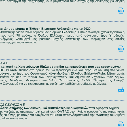
πτη λειτουργία της επιχείρησης, ενώ μοιράζονται τους στόχους της Διοίκησης για διαρκή
ωρ: Δημοσιεύτηκε η Έκθεση Βιώσιμης Ανάπτυξης για το 2020
Ανάπτυξης για το 2020 δημοσίευσε ο όμιλος Ελλάκτωρ. Όπως αναφέρει χαρακτηριστικά η
σσότερα από 70 χρόνια, ο Όμιλος Ελλάκτωρ, μέσα από σύγχρονα έργα Υποδομής,
Ενέργειας, λειτουργεί ως βασικός μοχλός ανάπτυξης των περιοχών στις οποίες
ά και της χώρας γενικότερα.
Α Α.Ε.
Ε και αυτά τα Χριστούγεννα δίπλα σε παιδιά και οικογένειες που μας έχουν ανάγκη
ΕΤΡΕΛΑΙΑ, πιστός στο όραμα του να προσφέρει ένα καλύτερο μέλλον στη νέα γενιά,
ιστούγεννα το έργο του Οργανισμού Κάνε-Μια-Ευχή Ελλάδος (Make-A-Wish). Μέσω αυτής
διαθέτει σε όλα τα παιδιά των Νηπιαγωγείων και Δημοτικών Σχολείων των Δήμων
ίνας, Μάνδρας, Μεγαρέων και Δέλτα Θεσσαλονίκης, 12.500 "Αστέρια της Ευχής",
ον Οργανισμό για να εκπληρώσει τις ευχές των παιδιών με σοβαρές ασθένειες.
Σ ΠΕΙΡΑΙΩΣ Α.Ε.
Δράσεις στήριξης των οικονομικά ασθενέστερων οικογενειών των όμορων δήμων
ες και δράσεις πραγματοποιεί και φέτος η ΟΛΠ ΑΕ στο πλαίσιο εφαρμογής της στρατηγικής
κής ευθύνης, με στόχο να διαχέονται τα θετικά αποτελέσματα από την ανάπτυξη του Λιμένα
 αλλά και ευρύτερα.