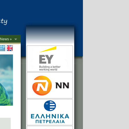
News »
->