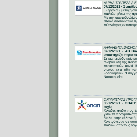
ALPHA ΤΡΑΠΕΖΑ Α.Ε
07/12/2021 - Στηρίζ
Ενεργό συμμετοχή ανα
παιδιών μέσω της προ
Με την πρωτοβουλία αυ
εθνικό συντονιστικό π
πιθανότητες εντοπισμ
ΑΛΦΑ-ΒΗΤΑ ΒΑΣΙΛΟΠ
07/12/2021 - ΑΒ Βα
υποστηρίζει περισσ
Σε μια περίοδο κρίσιμ
αναβάθμιση της ποιότ
περιστατικών covid-1
οποίος έχει ήδη το
νοσοκομείου "Ευαγγ
Νοσοκομείου.
ΟΡΓΑΝΙΣΜΟΣ ΠΡΟΓΝ
06/12/2021 - ΟΠΑΠ:
ευχές
Χιλιάδες παιδιά που έ
γίνονται πραγματικότ
δίπλα στην ελληνική
Χριστούγεννα σε αυτή
παιδιών από τους οργ