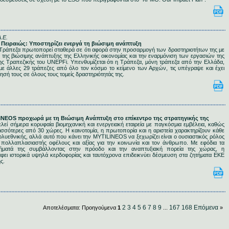
.Ε.
α Πειραιώς: Υποστηρίζει ενεργά τη βιώσιμη ανάπτυξη
η Τράπεζα πρωτοπορεί σταθερά σε ότι αφορά στην προσαρµογή των δραστηριοτήτων της µε
 της βιώσιµης ανάπτυξης της Ελληνικής οικονοµίας και την εναρµόνιση των εργασιών της
ης Τραπεζικής του UNEPFi. Υπενθυµίζεται ότι η Τράπεζα, µόνη τράπεζα από την Ελλάδα,
ε άλλες 29 τράπεζες από όλο τον κόσµο το κείµενο των Αρχών, τις υπέγραψε και έχει
ησή τους σε όλους τους τοµείς δραστηριότητάς της.
ΙLINEOS προχωρά με τη Βιώσιμη Ανάπτυξη στο επίκεντρο της στρατηγικής της
ί σήμερα κορυφαία βιομηχανική και ενεργειακή εταιρεία με παγκόσμια εμβέλεια, καθώς
ισσότερες από 30 χώρες. Η καινοτομία, η πρωτοπορία και η αριστεία χαρακτηρίζουν κάθε
ολυεθνικής, αλλά αυτό που κάνει την MYTILINEOS να ξεχωρίζει είναι ο ουσιαστικός ρόλος
 πολλαπλασιαστής οφέλους και αξίας για την κοινωνία και τον άνθρωπο. Mε εφόδια τα
τήματά της συμβάλλοντας στην πρόοδο και την αναπτυξιακή πορεία της χώρας, η
ι ιστορικά υψηλά κερδοφορίας και ταυτόχρονα επιδεικνύει δέσμευση στα ζητήματα ΕΚΕ
ς.
2
3
4
5
6
7
8
9
167
168
Επόμενα
Αποτελέσματα:
Προηγούμενα
1
...
»