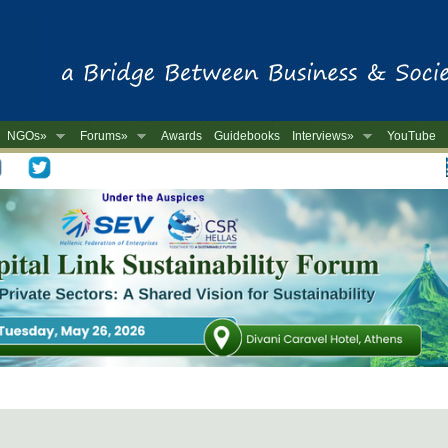
NGOs»
Forums»
Awards
Guidebooks
Interviews»
YouTube
-