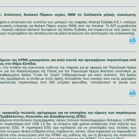
akat: Απόκτηση Αιολικού Πάρκου ισχύος 5MW σε διαδικασία ριζικής ανανέωσης
α η απόκτηση του συνόλου των μετοχών της εταιρείας «Καστρί Ευβοίας Α.Ε.», κατόχου
κτρικής ενέργειας για Αιολικό Πάρκο ισχύος 5ΜW, από την Intrakat. To Α/Π χωροθετείται
ν περιοχή υψηλού αιολικού δυναμικού της Νοτίου Ευβοίας, και σύμφωνα με τους όρους της
έργο περιλαμβάνει την αποξήλωση και ριζική ανανέωση του εξοπλισμού του (repowering).
γαζόμενοι της KPMG μαγειρεύουν για καλό σκοπό και προσφέρουν περισσότερα από
δας στο Φάρο Ελπίδας
, στο πλαίσιο της κοινωνικής ευθύνης της εταιρείας και με αφορμή την Παγκόσμια Ημέρα
 για την Καταπολέμηση της Πείνας και την Παγκόσμια Ημέρα Φαγητού υλοποίησε με
 καθιερωμένη δράση “Cook for Good” («Μαγειρεύουμε για καλό σκοπό»). Στη δράση
τές εργαζόμενοι, οι οποίοι με πολύ όρεξη, ξεπεράσαν τους εαυτούς τους και τις μαγειρικές
αγειρεύοντας περισσότερα από 200 γεύματα φροντίδας, «σπάζοντας» το ρεκόρ των
G εγκαινιάζει πολυετές πρόγραμμα για να επιταχύνει την εύρεση των παγκόσμιων
Περιβάλλοντος, Κοινωνίας και Διακυβέρνησης (ESG)
εχιζόμενου επενδυτικού προγράμματος ύψους πολλών δισεκατομμυρίων δολαρίων, η KPMG
ει περισσότερα από US$ 1,5 δισ. τα επόμενα τρία χρόνια εστιάζοντας στην ατζέντα των
οντες ESG. Η στρατηγική ESG έχει σχεδιαστεί για να υποστηρίζει τους πελάτες των
τε να έχουν θετική επίδραση στους παράγοντες αυτούς. Είναι σημαντικό να σημειωθεί ότι
σίζεται στην αναγνώριση από την KPMG της ευθύνης της για τη βελτίωση του αντικτύπου
ς δεσμεύσεις σε σχέση με το ESG που περιγράφονται στο “KPMG: Our Impact Plan”.