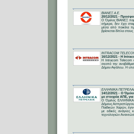
ΒΙΑΝΕΞ Α.Ε.
20/12/2021 - Προσφο
Ο Όμιλος ΒΙΑΝΕΞ παρα
σήμερα, δεν έχει στα
μέσα από ποικίλα πρ
βρίσκεται δίπλα στους
INTRACOM TELECO
16/12/2021 - Η Intr
H Intracom Telecom 
σκοπό την αναβάθμιση
Δήμου Αιγάλεω. Η υλο
ΕΛΛΗΝΙΚΑ ΠΕΤΡΕΛΑΙ
14/12/2021 - Ο Όμι
με στοιχεία ΑΠΕ, για
Ο Όμιλος ΕΛΛΗΝΙΚΑ 
Δήμους Ασπροπύργου, 
Παιδικών Χαρών, έγιν
με ειδικές ανάγκες 
τεχνολογιών Ανανεώσ