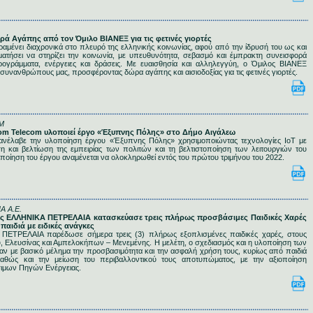
ρά Αγάπης από τον Όμιλο ΒΙΑΝΕΞ για τις φετινές γιορτές
μένει διαχρονικά στο πλευρό της ελληνικής κοινωνίας, αφού από την ίδρυσή του ως και
ματήσει να στηρίζει την κοινωνία, με υπευθυνότητα, σεβασμό και έμπρακτη συνεισφορά
ογράμματα, ενέργειες και δράσεις. Με ευαισθησία και αλληλεγγύη, ο Όμιλος ΒΙΑΝΕΞ
 συνανθρώπους μας, προσφέροντας δώρα αγάπης και αισιοδοξίας για τις φετινές γιορτές.
M
acom Telecom υλοποιεί έργο «Έξυπνης Πόλης» στο Δήμο Αιγάλεω
ανέλαβε την υλοποίηση έργου «Έξυπνης Πόλης» χρησιμοποιώντας τεχνολογίες ΙοΤ με
 και βελτίωση της εμπειρίας των πολιτών και τη βελτιστοποίηση των λειτουργιών του
ποίηση του έργου αναμένεται να ολοκληρωθεί εντός του πρώτου τριμήνου του 2022.
Α Α.Ε.
λος ΕΛΛΗΝΙΚΑ ΠΕΤΡΕΛΑΙΑ κατασκεύασε τρεις πλήρως προσβάσιμες Παιδικές Χαρές
 παιδιά με ειδικές ανάγκες
ΠΕΤΡΕΛΑΙΑ παρέδωσε σήμερα τρεις (3) πλήρως εξοπλισμένες παιδικές χαρές, στους
Ελευσίνας και Αμπελοκήπων – Μενεμένης. Η μελέτη, ο σχεδιασμός και η υλοποίηση των
αν με βασικό μέλημα την προσβασιμότητα και την ασφαλή χρήση τους, κυρίως από παιδιά
καθώς και την μείωση του περιβαλλοντικού τους αποτυπώματος, με την αξιοποίηση
ιμων Πηγών Ενέργειας.