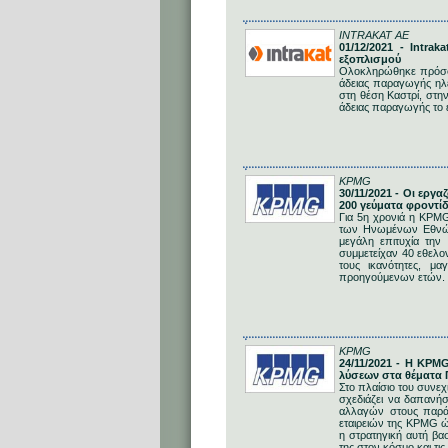
INTRAKAT ΑΕ
01/12/2021 - Intr
εξοπλισμού
Ολοκληρώθηκε πρόσφατ
άδειας παραγωγής ηλε
στη θέση Καστρί, στη
άδειας παραγωγής το 
KPMG
30/11/2021 - Οι ερ
200 γεύματα φροντί
Για 5η χρονιά η KPMG
των Ηνωμένων Εθνών
μεγάλη επιτυχία την
συμμετείχαν 40 εθελον
τους ικανότητες, μ
προηγούμενων ετών.
KPMG
24/11/2021 - Η KPM
λύσεων στα θέματα 
Στο πλαίσιο του συν
σχεδιάζει να δαπανήσ
αλλαγών στους παράγ
εταιρειών της KPMG ώσ
η στρατηγική αυτή βα
της στον κόσμο και τι