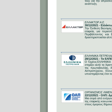
τους για την απρόσκο
ανάπτυξη.
ΕΛΛΑΚΤΩΡ Α.Ε.
30/12/2021 - Ελλάκτ
Την Έκθεση Βιώσιμης 
εταιρεία, για περι
Περιβάλλοντος και 
δραστηριοποιείται αλλ
ΕΛΛΗΝΙΚΑ ΠΕΤΡΕΛΑΙ
28/12/2021 - Τα ΕΛΠ
Ο Όμιλος ΕΛΛΗΝΙΚΑ Π
στηρίζει αυτά τα Χρ
της πρωτοβουλίας, 
Ασπροπύργου, Ελευσ
υποστηρίζοντας έτσι τ
ΟΡΓΑΝΙΣΜΟΣ ΛΙΜΕΝΟ
22/12/2021 - ΟΛΠ: 
Μια σειρά από ενέργει
της εταιρικής κοινωνι
στους όμορους δήμους,