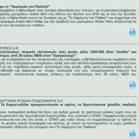
.
ουμε το “Χαμόγελο του Παιδιού”
λαμβάνει η Alpha Bank στην έγκαιρη ειδοποίηση των πολιτών για περιστατικά εξαφάνισης
βολής μηνυμάτων Amber Alert στις οθόνες του δικτύου των ΑΤΜ της σε όλη την Ελλάδα.
τή, η Alpha Bank ενώνει τις δυνάμεις της με “Το Χαμόγελο του Παιδιού” και συμμετέχει στο
ρόγραμμα Amber Alert Hellas για την προβολή των μηνυμάτων Amber Alert, αυξάνοντας τις
ού των αγνοούμενων παιδιών.
ΟΥΛΟΣ A.E.
σιλόπουλος: Ιατρικός εξοπλισμός νέας γενιάς αξίας €500.000 δίνει "ελπίδα" και
ότερες από 30 κλίνες ΜΕΘ στον "Ευαγγελισμό"
η για τη διαχείριση και την αντιμετώπιση της πανδημίας, η ΑΒ Βασιλόπουλος συμβάλλει στην
ητας των παρεχόμενων υπηρεσιών υγείας και στην αποτελεσματικότερη αντιμετώπιση των
9 με την παράδοση ιατρικού εξοπλισμού νέας γενιάς, αξίας μισού εκατομμυρίου ευρώ, ο
ποθετηθεί και βρίσκεται σε πλήρη λειτουργία στη νέα, υπερσύγχρονη πτέρυγα του
ελισμός", καλύπτοντας κρίσιμες ανάγκες για περισσότερες από 30 κλίνες ΜΕΘ του
ΩΣΤΙΚΩΝ ΑΓΩΝΩΝ ΠΟΔΟΣΦΑΙΡΟΥ Α.Ε.
 Τα Ευχοστολίδια πραγματοποιούν κι εφέτος τα Χριστούγεννα χιλιάδες παιδικές
χουν πραγματική ανάγκη θα δουν, για όγδοη χρονιά, τις χριστουγεννιάτικες ευχές τους να
ητα μέσα από την πρωτοβουλία Ευχοστολίδια, που υλοποιεί ο ΟΠΑΠ. Παραμένοντας ενεργά
 κοινωνία και στη νέα γενιά, ο ΟΠΑΠ μας καλεί όλους να συμμετάσχουμε κι εφέτος τα
 τη μεγάλη γιορτή προσφοράς και αγάπης, με στόχο να εκπληρωθούν οι ευχές χιλιάδων
ανισμούς «Κιβωτός του Κόσμου» και «Το Χαμόγελο του Παιδιού».