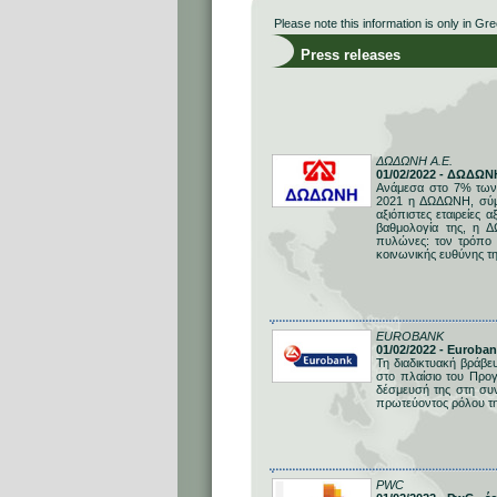
Please note this information is only in Gre
Press releases
ΔΩΔΩΝΗ Α.Ε.
01/02/2022 - ΔΩΔΩΝ
Ανάμεσα στο 7% των 
2021 η ΔΩΔΩΝΗ, σύμφ
αξιόπιστες εταιρείες
βαθμολογία της, η Δ
πυλώνες: τον τρόπο μ
κοινωνικής ευθύνης τη
EUROBANK
01/02/2022 - Euroba
Τη διαδικτυακή βράβε
στο πλαίσιο του Προγ
δέσμευσή της στη συν
πρωτεύοντος ρόλου τη
PWC