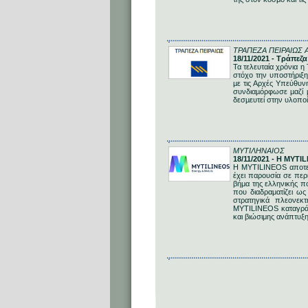
ΤΡΑΠΕΖΑ ΠΕΙΡΑΙΩΣ Α
18/11/2021 - Τράπεζ
Τα τελευταία χρόνια 
στόχο την υποστήριξη
µε τις Αρχές Υπεύθυν
συνδιαµόρφωσε µαζί µ
δεσµευτεί στην υλοποί
ΜΥΤΙΛΗΝΑΙΟΣ
18/11/2021 - Η ΜΥΤ
H MYTILINEOS αποτελε
έχει παρουσία σε περ
βήμα της ελληνικής π
που διαδραματίζει ως
στρατηγικά πλεονεκ
MYTILINEOS καταγράφε
και βιώσιμης ανάπτυξη