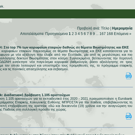
ek.
Προβολή ανά:
Τίτλο
|
Ημερομηνία
Αποτελέσματα:
Προηγούμενα
1
2
3
4
5
6
7
8
9
...
167
168
Επόμενα
»
Η: Στο top 7% των κορυφαίων εταιριών διεθνώς σε θέματα Βιωσιμότητας και ΕΚΕ
κορυφαίων εταιριών παγκοσμίως σε θέματα Βιωσιμότητας και ΕΚΕ κατατάσσεται για το
ωνα με νέα αξιόλογη που έλαβε από την EcoVadis, μία από τις μεγαλύτερες και πιο
 αξιολόγησης δεικτών Βιωσιμότητας στον κόσμο. Συγκεκριμένα, βελτιώνοντας την περσυνή
ΩΔΩΝΗ κατέκτησε νέα παγκόσμια κορυφαία βαθμολογία, βάσει αξιολόγησης σε τρεις
ε τον οποίο λειτουργεί και υποστηρίζει τους προμηθευτές της, το πρόγραμμα εταιρικής
ς και τις πολιτικές απασχόλησης και σεβασμού.
nk: Διαδικτυακή βράβευση 1.105 αριστούχων
υση 1.105 αριστούχων για το εκπαιδευτικό έτος 2020 - 2021 πραγματοποίησε η Eurobank
ράμματος Εταιρικής Κοινωνικής Ευθύνης ΜΠΡΟΣΤΑ για την παιδεία, επιβεβαιώνοντας τη
επή επιβράβευση της αριστείας εδώ και δεκαεννέα (19) χρόνια και την αναγνώριση του
ς Παιδείας στη συλλογική πρόοδο της χώρας.