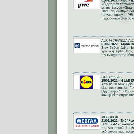
01/02/2022 - PwC - 
Αύξηση των επενδύσε
με την έρευνα «State
2021, σημειώθηκε έντ
(private equity - PE
περισσότερα από 60 δ
ALPHA ΤΡΑΠΕΖΑ Α.Ε
01/02/2022 - Alpha 
Στον διεθνή Δείκτη 
χρονιά η Alpha Bank
την ενίσχυση της θέσ
LIDL HELLAS
25/01/2022 - Η Lidl
Από τις 20 Δεκεμβρίο
μίας συσκευασίας Fa
Οργανισμό "Το Χαμόγ
καλυφθεί το ετήσιο κό
ΜΕΒΓΑΛ AE
21/01/2022 - Εκδήλ
Η ΜΕΒΓΑΛ καλωσόρισε 
του Διοικητικού Συμ
εκδήλωση ήταν αφιερ