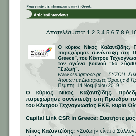
Please note this information is only in Greek.
Articles/Interviews
Αποτελέσματα:
1
2
3
4
5
6
7
8
9
1
Ο κύριος Νίκος Καζαντζίδης,
παρεχώρησε συνέντευξη στη Π
Greece”, του Κέντρου Τεχνογνωσ
τον αγώνα βουνού "5ο Σύζαθ
"Συζωή".
www.csringreece.gr - ΣΥΖΩΗ Σύ
Ατόμων με Διαταραχές Όρασης & Π
Πέμπτη, 14 Νοεμβρίου 2019
Ο κύριος Νίκος Καζαντζίδης, Πρόε
παρεχώρησε συνέντευξη στη Πρόεδρο του
του Κέντρου Τεχνογνωσίας ΕΚΕ, κυρία Ό
Capital Link CSR in Greece: Συστήστε μα
Νίκος Καζαντζίδης:
«Συζωή» είναι ο Σύλλογο