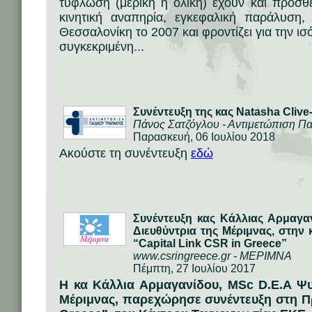
τύφλωση (μερική ή ολική) έχουν και πρόσθε
κινητική αναπηρία, εγκεφαλική παράλυση, 
Θεσσαλονίκη το 2007 και φροντίζει για την ισ
συγκεκριμένη...
Συνέντευξη της κας Natasha Clive
Πάνος Σατζόγλου - Αντιμετώπιση Π
Παρασκευή, 06 Ιουλίου 2018
Ακούστε τη συνέντευξη
εδώ
Συνέντευξη κας Κάλλιας Αρμαγα
Διευθύντρια της Μέριμνας, στη
“Capital Link CSR in Greece”
www.csringreece.gr - ΜΕΡΙΜΝΑ
Πέμπτη, 27 Ιουλίου 2017
Η κα Κάλλια Αρμαγανίδου, MSc D.E.A Ψυ
Μέριμνας, παρεχώρησε συνέντευξη στη Πρ