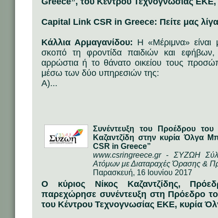
Greece”, του Κέντρου Τεχνογνωσίας ΕΚΕ,
Capital Link CSR in Greece: Πείτε μας λίγ
Κάλλια Αρμαγανίδου:
Η «Μέριμνα» είναι μι
σκοπό τη φροντίδα παιδιών και εφήβων,
αρρώστια ή το θάνατο οικείου τους προσώπ
μέσω των δύο υπηρεσιών της:
Α)...
Συνέντευξη του Προέδρου του
Καζαντζίδη στην κυρία Όλγα Μπ
CSR in Greece”
www.csringreece.gr - ΣΥΖΩΗ Σύ
Ατόμων με Διαταραχές Όρασης & Π
Παρασκευή, 16 Ιουνίου 2017
Ο κύριος Νίκος Καζαντζίδης, Πρόε
παρεχώρησε συνέντευξη στη Πρόεδρο του
του Κέντρου Τεχνογνωσίας ΕΚΕ, κυρία Ό