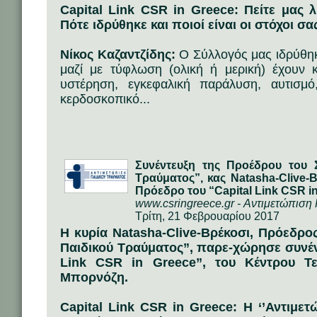
Capital Link CSR in Greece: Πείτε μας λ
Πότε ιδρύθηκε και ποιοί είναι οι στόχοι σα
Νίκος Καζαντζίδης:
Ο Σύλλογός μας ιδρύθηκ
μαζί με τύφλωση (ολική ή μερική) έχουν κ
υστέρηση, εγκεφαλική παράλυση, αυτισμό,
κερδοσκοπικό...
Συνέντευξη της Προέδρου του 
Τραύματος”, κας Natasha-Clive-
Πρόεδρο του “Capital Link CSR i
www.csringreece.gr - Αντιμετώπιση
Τρίτη, 21 Φεβρουαρίου 2017
Η κυρία Natasha-Clive-Βρέκοσι, Πρόεδρο
Παιδικού Τραύματος”, παρε-χώρησε συνέν
Link CSR in Greece”, του Κέντρου Τ
Μπορνόζη.
Capital Link CSR in Greece: Η ‘’Αντιμετ