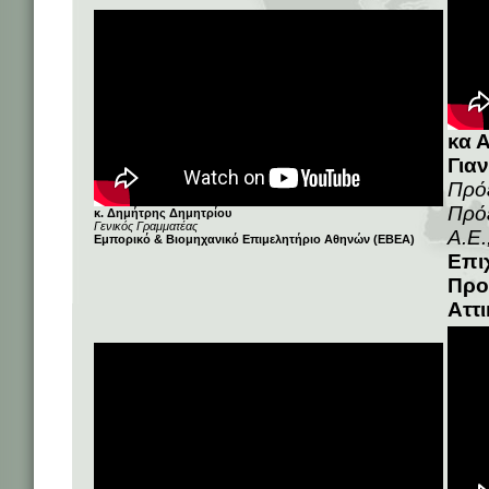
κα 
Για
Πρό
Πρόε
κ. Δημήτρης Δημητρίου
Γενικός Γραμματέας
Α.Ε.
Εμπορικό & Βιομηχανικό Επιμελητήριο Αθηνών (ΕΒΕΑ)
Επι
Προ
Αττ