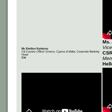
Ms. 
Vice
Mr. Emilios Kyriacou
Citi Country Officer Greece, Cyprus & Malta, Corporate Banking
CSR
Head
Memb
Citi
Hel