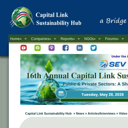
Home»
Companies»
Reports»
NGOs»
Forums»
Newsletter
Capital Link Sustainability Hub » News » Articles/Interviews » Video