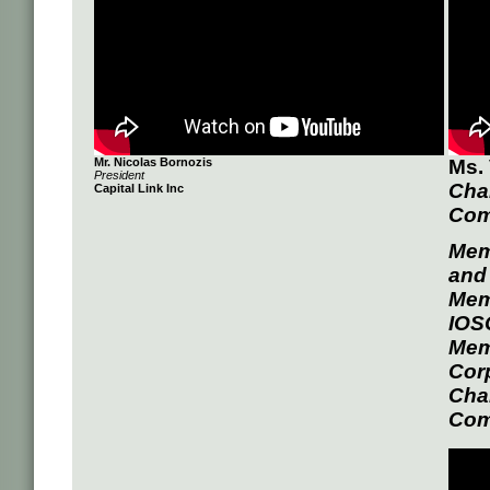
Mr. Nicolas Bornozis
Ms.
President
Chai
Capital Link Inc
Com
Mem
and
Memb
IOS
Mem
Cor
Chai
Comm