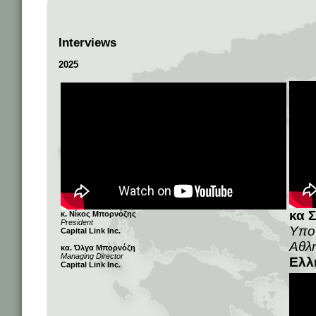
Interviews
2025
κα 
κ. Νίκος Μπορνόζης
President
Υπο
Capital Link Inc.
Αθλ
κα. Όλγα Μπορνόζη
Managing Director
Ελλ
Capital Link Inc.