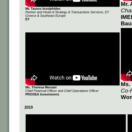
Mr.
Mr. Tassos Iossiphides
Cha
Partner and Head of Strategy & Transactions Services, EY
Greece & Southeast Europe
IME
ΕΥ
Bau
Ms. 
Ms. Theresa Messari
Co-
Chief Financial Officer and Chief Operations Officer
PRODEA Investments
Wom
2019