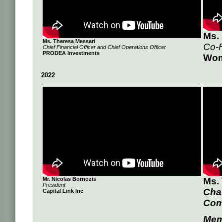
Ms. 
Ms. Theresa Messari
Co-
Chief Financial Officer and Chief Operations Officer
PRODEA Investments
Wom
2022
Mr. Nicolas Bornozis
Ms.
President
Chai
Capital Link Inc
Com
Mem