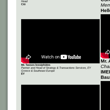
Head
Memb
Citi
Hel
Mr.
Mr. Tassos Iossiphides
Cha
Partner and Head of Strategy & Transactions Services, EY
Greece & Southeast Europe
IME
ΕΥ
Bau