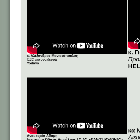
κ. 
κ. Αλέξανδρος Μανιατόπουλος
Προ
CEO και συνιδρυτής
Yodiwo
HE
κα 
Αναστασία Αδάμη
Διευ
Ινστιτούτο Οδικής Ασφάλειας Ι.Ο.ΑΣ. «ΠΑΝΟΣ ΜΥΛΩΝΑΣ»