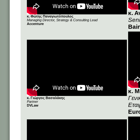
κ. 
κ. Φώτης Παναγιωτόπουλος
Seni
Managing Director, Strategy & Consulting Lead
Accenture
Bai
κ. 
Γενι
κ. Γιώργος Βασαλάκης
Partner
Εται
DVLaw
Eur