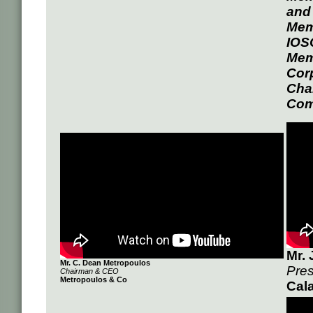
and
Memb
IOS
Mem
Cor
Chai
Comm
Mr.
Mr. C. Dean Metropoulos
Pres
Chairman & CEO
Metropoulos & Co
Cal