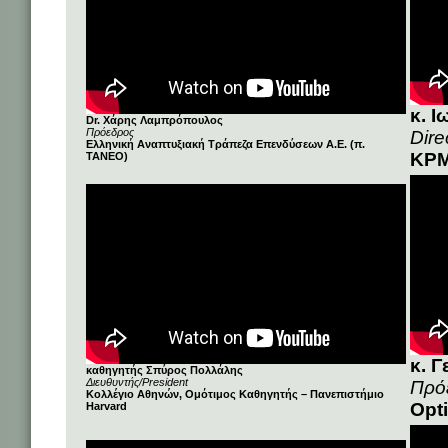
κ. 
Dr. Χάρης Λαμπρόπουλος
Πρόεδρος
Dire
Ελληνική Αναπτυξιακή Τράπεζα Επενδύσεων A.E. (π.
KPM
ΤΑΝΕΟ)
κ. 
καθηγητής Σπύρος Πολλάλης
Διευθυντής/President
Πρό
Κολλέγιο Αθηνών, Ομότιμος Καθηγητής – Πανεπιστήμιο
Opt
Harvard