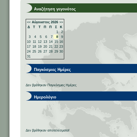
Αναζήτηση γεγονότος
<<
Αύγουστος 2026
>>
Δ
Τ
Τ
Π
Π
Σ
Κ
1
2
3
4
5
6
7
8
9
10
11
12
13
14
15
16
17
18
19
20
21
22
23
24
25
26
27
28
29
30
31
Παγκόσμιες Ημέρες
Δεν βρέθηκαν Παγκόσμιες Ημέρες
Ημερολόγιο
Δεν βρέθηκαν αποτελέσματα!