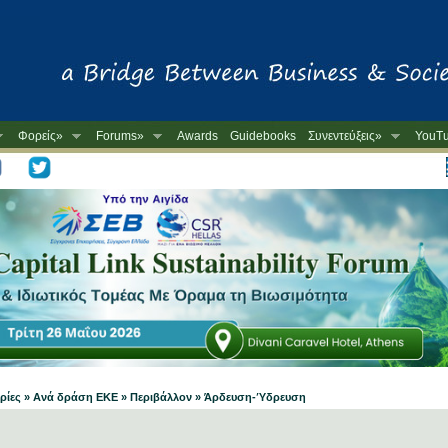
Φορείς»
Forums»
Awards
Guidebooks
Συνεντεύξεις»
YouT
ταιρίες » Ανά δράση ΕΚΕ » Περιβάλλον » Άρδευση-Ύδρευση