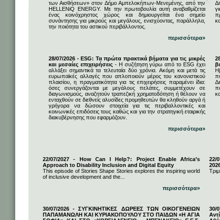
των Αισθήσεων» στον Δήμο Αμπελοκήπων-Μενεμένης, από την
Δ
HELLENiQ ENERGY. Με την πρωτοβουλία αυτή αναβαθμίζεται
γ
ένας κοινόχρηστος χώρος και δημιουργείται ένα σημείο
π
συνάντησης για μικρούς και μεγάλους, ενισχύοντας, παράλληλα,
κ
την ποιότητα του αστικού περιβάλλοντος.
περισσότερα»
28/07/2026 - ESG: Τα πρώτα πρακτικά βήματα για τις μικρές
2
και μεσαίες επιχειρήσεις
- Η συζήτηση γύρω από το ESG έχει
β
αλλάξει σημαντικά τα τελευταία δύο χρόνια. Ακόμη και μετά τις
Η
ευρωπαϊκές αλλαγές που απλοποιούν μέρος του κανονιστικού
π
πλαισίου, η πραγματικότητα για τις επιχειρήσεις παραμένει ίδια:
Δ
όσες συνεργάζονται με μεγάλους πελάτες, συμμετέχουν σε
π
διαγωνισμούς, αναζητούν τραπεζική χρηματοδότηση ή θέλουν να
κα
ενταχθούν σε διεθνείς αλυσίδες προμηθευτών θα κληθούν αργά ή
γρήγορα να δώσουν στοιχεία για τις περιβαλλοντικές και
κοινωνικές επιδόσεις τους καθώς και για την στρατηγική εταιρικής
διακυβέρνησης που εφαρμόζουν.
περισσότερα»
22/07/2027 - How Can I Help?: Project Enable Africa’s
22/0
Approach to Disability Inclusion and Digital Equity
202
This episode of Stories Shape Stories explores the inspiring world
Τριμ
of inclusive development and the...
περισσότερα»
30/07/2026 - ΣΥΓΚΙΝΗΤΙΚΕΣ ΔΩΡΕΕΣ ΤΩΝ ΟΙΚΟΓΕΝΕΙΩΝ
30/
ΠΑΠΑΜΑΝΩΛΗ ΚΑΙ ΚΥΡΙΑΚΟΠΟΥΛΟΥ ΣΤΟ ΠΑΙΔΩΝ «Η ΑΓΙΑ
Αντ