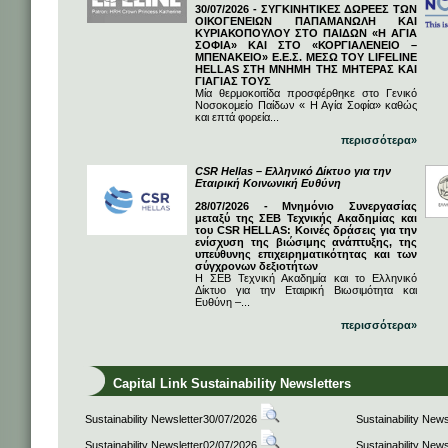
30/07/2026 - ΣΥΓΚΙΝΗΤΙΚΕΣ ΔΩΡΕΕΣ ΤΩΝ
ΟΙΚΟΓΕΝΕΙΩΝ ΠΑΠΑΜΑΝΩΛΗ ΚΑΙ
ΚΥΡΙΑΚΟΠΟΥΛΟΥ ΣΤΟ ΠΑΙΔΩΝ «Η ΑΓΙΑ
ΣΟΦΙΑ» ΚΑΙ ΣΤΟ «ΚΟΡΓΙΑΛΕΝΕΙΟ –
ΜΠΕΝΑΚΕΙΟ» Ε.Ε.Σ. ΜΕΣΩ ΤΟΥ LIFELINE
HELLAS ΣΤΗ ΜΝΗΜΗ ΤΗΣ ΜΗΤΕΡΑΣ ΚΑΙ
ΓΙΑΓΙΑΣ ΤΟΥΣ
Μία θερμοκοιτίδα προσφέρθηκε στο Γενικό
Νοσοκομείο Παίδων « Η Αγία Σοφία» καθώς
και επτά φορεία...
περισσότερα»
CSR Hellas – Ελληνικό Δίκτυο για την
Εταιρική Κοινωνική Ευθύνη
28/07/2026 - Μνημόνιο Συνεργασίας
μεταξύ της ΣΕΒ Τεχνικής Ακαδημίας και
του CSR HELLAS: Κοινές δράσεις για την
ενίσχυση της βιώσιμης ανάπτυξης, της
υπεύθυνης επιχειρηματικότητας και των
σύγχρονων δεξιοτήτων
Η ΣΕΒ Τεχνική Ακαδημία και το Ελληνικό
Δίκτυο για την Εταιρική Βιωσιμότητα και
Ευθύνη –...
περισσότερα»
Capital Link Sustainability Newsletters
Sustainability Newsletter30/07/2026
Sustainability New
Sustainability Newsletter02/07/2026
Sustainability New