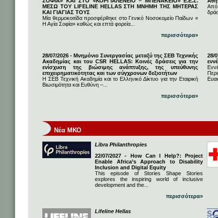
ΣΟΦΙΑ» ΚΑΙ ΣΤΟ «ΚΟΡΓΙΑΛΕΝΕΙΟ – ΜΠΕΝΑΚΕΙΟ» Ε.Ε.Σ.
Αθή
ΜΕΣΩ ΤΟΥ LIFELINE HELLAS ΣΤΗ ΜΝΗΜΗ ΤΗΣ ΜΗΤΕΡΑΣ
Από
ΚΑΙ ΓΙΑΓΙΑΣ ΤΟΥΣ
δρά
Μία θερμοκοιτίδα προσφέρθηκε στο Γενικό Νοσοκομείο Παίδων «
Η Αγία Σοφία» καθώς και επτά φορεία...
περισσότερα»
28/07/2026 - Μνημόνιο Συνεργασίας μεταξύ της ΣΕΒ Τεχνικής
28/
Ακαδημίας και του CSR HELLAS: Κοινές δράσεις για την
εννέ
ενίσχυση της βιώσιμης ανάπτυξης, της υπεύθυνης
Ενν
επιχειρηματικότητας και των σύγχρονων δεξιοτήτων
Πε
Η ΣΕΒ Τεχνική Ακαδημία και το Ελληνικό Δίκτυο για την Εταιρική
Ευαι
Βιωσιμότητα και Ευθύνη –...
περισσότερα»
Νέα ΜΚΟ
Libra Philanthropies
22/07/2027 - How Can I Help?: Project
Enable Africa’s Approach to Disability
Inclusion and Digital Equity
This episode of Stories Shape Stories
explores the inspiring world of inclusive
development and the...
περισσότερα»
Lifeline Hellas