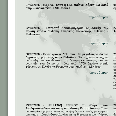
07/03/2026 - Be-Live: Όταν η ΕΚΕ παίρνει σάρκα και οστά
0
στην ...κυριολεξία! - ESG+stories
ε
...
...
περισσότερα»
02/03/2026 - Επιτροπή Κεφαλαιαγοράς δημοσιεύει την
2
πρώτη ετήσια Έκθεση Εταιρικής Κοινωνικής Ευθύνης -
Α
Philenews
...
...
περισσότερα»
30/07/2026 - Πέντε χρόνια ΔΕΗ blue: Το μεγαλύτερο δίκτυο
2
δημόσιας φόρτισης στην Ελλάδα
- Πέντε χρόνια συνεχούς
π
ανάπτυξης και επενδύσεων στη βιώσιμη κινητικότητα, έχοντας
σ
αναπτύξει ένα δίκτυο με πάνω από 4.700 δημόσια σημεία
υ
φόρτισης σε Ελλάδα και Ρουμανία συμπληρώνει η ΔΕΗ blue.
ε
ο
περισσότερα»
Ε
σ
π
ε
α
ό
29/07/2026 - HELLENiQ ENERGY: Το «Πάρκο των
2
Αισθήσεων» δίνει νέα πνοή στη Δυτική Θεσσαλονίκη
- Έναν
κ
ανανεωμένο χώρο πρασίνου, αναψυχής και επαφής με τη φύση
ε
απέκτησε η Δυτική Θεσσαλονίκη, με τη δημιουργία του «Πάρκου
δ