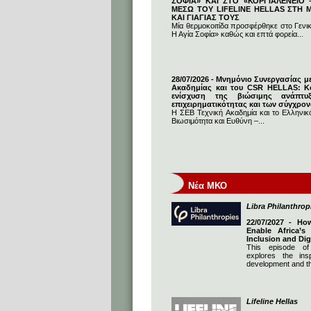
ΣΟΦΙΑ» ΚΑΙ ΣΤΟ «ΚΟΡΓΙΑΛΕΝΕΙΟ –
ΜΕΣΩ ΤΟΥ LIFELINE HELLAS ΣΤΗ
ΚΑΙ ΓΙΑΓΙΑΣ ΤΟΥΣ
Μία θερμοκοιτίδα προσφέρθηκε στο Γενι
Η Αγία Σοφία» καθώς και επτά φορεία...
28/07/2026 - Μνημόνιο Συνεργασίας μ
Ακαδημίας και του CSR HELLAS: Κο
ενίσχυση της βιώσιμης ανάπτυ
επιχειρηματικότητας και των σύγχρο
Η ΣΕΒ Τεχνική Ακαδημία και το Ελληνικό
Βιωσιμότητα και Ευθύνη –...
Νέα ΜΚΟ
Libra Philanthrop
22/07/2027 - Ho
Enable Africa’s
Inclusion and Dig
This episode of
explores the insp
development and th
Lifeline Hellas