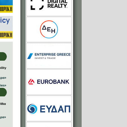
lity
ερα»
ries»
«Μια
ερα»