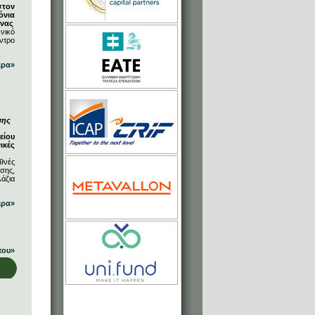
στον
όνια
ήνας
νικό
ντρο
ερα»
σης
είου
ικές
θνές
σης,
άζια
ερα»
που»