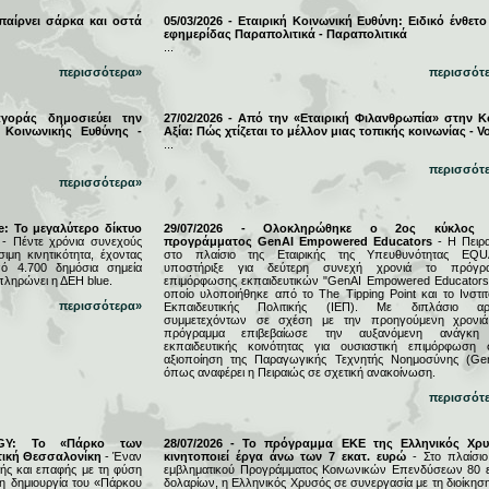
 παίρνει σάρκα και οστά
05/03/2026 - Εταιρική Κοινωνική Ευθύνη: Ειδικό ένθετο
εφημερίδας Παραπολιτικά - Παραπολιτικά
...
περισσότερα»
περισσότ
αγοράς δημοσιεύει την
27/02/2026 - Από την «Εταιρική Φιλανθρωπία» στην Κ
 Κοινωνικής Ευθύνης -
Αξία: Πώς χτίζεται το μέλλον μιας τοπικής κοινωνίας - Vo
...
περισσότ
περισσότερα»
e: Το μεγαλύτερο δίκτυο
29/07/2026 - Ολοκληρώθηκε ο 2ος κύκλος 
- Πέντε χρόνια συνεχούς
προγράμματος GenAI Empowered Educators
- Η Πειρα
μη κινητικότητα, έχοντας
στο πλαίσιο της Εταιρικής της Υπευθυνότητας EQU
ό 4.700 δημόσια σημεία
υποστήριξε για δεύτερη συνεχή χρονιά το πρόγρ
πληρώνει η ΔΕΗ blue.
επιμόρφωσης εκπαιδευτικών "GenAI Empowered Educators"
οποίο υλοποιήθηκε από το The Tipping Point και το Ινστιτ
περισσότερα»
Εκπαιδευτικής Πολιτικής (ΙΕΠ). Με διπλάσιο αρ
συμμετεχόντων σε σχέση με την προηγούμενη χρονιά
πρόγραμμα επιβεβαίωσε την αυξανόμενη ανάγκη
εκπαιδευτικής κοινότητας για ουσιαστική επιμόρφωση 
αξιοποίηση της Παραγωγικής Τεχνητής Νοημοσύνης (Gen
όπως αναφέρει η Πειραιώς σε σχετική ανακοίνωση.
περισσότ
RGY: Το «Πάρκο των
28/07/2026 - Το πρόγραμμα ΕΚΕ της Ελληνικός Χρ
τική Θεσσαλονίκη
- Έναν
κινητοποιεί έργα άνω των 7 εκατ. ευρώ
- Στο πλαίσιο
ς και επαφής με τη φύση
εμβληματικού Προγράμματος Κοινωνικών Επενδύσεων 80 ε
τη δημιουργία του «Πάρκου
δολαρίων, η Ελληνικός Χρυσός σε συνεργασία με τη διοίκησ