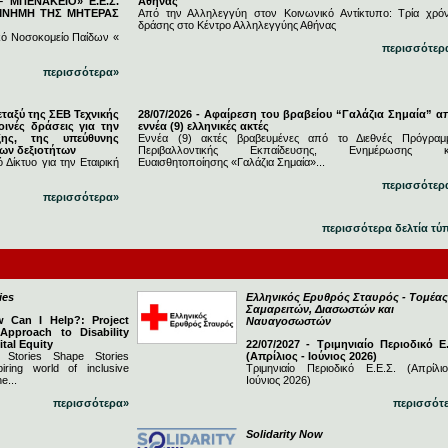
 ΜΠΕΝΑΚΕΙΟ» Ε.Ε.Σ.
Αθήνας
 ΜΝΗΜΗ ΤΗΣ ΜΗΤΕΡΑΣ
Από την Αλληλεγγύη στον Κοινωνικό Αντίκτυπο: Τρία χρόν
δράσης στο Κέντρο Αλληλεγγύης Αθήνας
κό Νοσοκομείο Παίδων «
περισσότερ
περισσότερα»
εταξύ της ΣΕΒ Τεχνικής
28/07/2026 - Αφαίρεση του βραβείου “Γαλάζια Σημαία” α
ινές δράσεις για την
εννέα (9) ελληνικές ακτές
ξης, της υπεύθυνης
Εννέα (9) ακτές βραβευμένες από το Διεθνές Πρόγραμ
νων δεξιοτήτων
Περιβαλλοντικής Εκπαίδευσης, Ενημέρωσης κ
 Δίκτυο για την Εταιρική
Ευαισθητοποίησης «Γαλάζια Σημαία»...
περισσότερ
περισσότερα»
περισσότερα δελτία τύ
ies
Ελληνικός Ερυθρός Σταυρός - Τομέας
Σαμαρειτών, Διασωστών και
w Can I Help?: Project
Ναυαγοσωστών
 Approach to Disability
ital Equity
22/07/2027 - Τριμηνιαίο Περιοδικό Ε.
 Stories Shape Stories
(Απρίλιος - Ιούνιος 2026)
iring world of inclusive
Τριμηνιαίο Περιοδικό Ε.Ε.Σ. (Απρίλι
e...
Ιούνιος 2026)
περισσότερα»
περισσότ
Solidarity Now