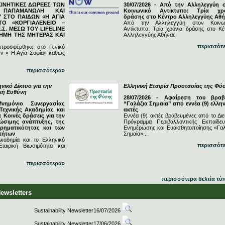
ΓΚΙΝΗΤΙΚΕΣ ΔΩΡΕΕΣ ΤΩΝ
30/07/2026 - Από την Αλληλεγγύη 
Ν ΠΑΠΑΜΑΝΩΛΗ ΚΑΙ
Κοινωνικό Αντίκτυπο: Τρία χρ
 ΣΤΟ ΠΑΙΔΩΝ «Η ΑΓΙΑ
δράσης στο Κέντρο Αλληλεγγύης Αθ
ΤΟ «ΚΟΡΓΙΑΛΕΝΕΙΟ –
Από την Αλληλεγγύη στον Κοινω
.Σ. ΜΕΣΩ ΤΟΥ LIFELINE
Αντίκτυπο: Τρία χρόνια δράσης στο Κέ
ΗΜΗ ΤΗΣ ΜΗΤΕΡΑΣ ΚΑΙ
Αλληλεγγύης Αθήνας
περισσότ
 προσφέρθηκε στο Γενικό
ν « Η Αγία Σοφία» καθώς
περισσότερα»
νικό Δίκτυο για την
Ελληνική Εταιρία Προστασίας της Φύ
ική Ευθύνη
28/07/2026 - Αφαίρεση του βραβ
Μνημόνιο Συνεργασίας
“Γαλάζια Σημαία” από εννέα (9) ελλην
Τεχνικής Ακαδημίας και
ακτές
 Κοινές δράσεις για την
Εννέα (9) ακτές βραβευμένες από το Διε
ώσιμης ανάπτυξης, της
Πρόγραμμα Περιβαλλοντικής Εκπαίδευ
ιρηματικότητας και των
Ενημέρωσης και Ευαισθητοποίησης «Γαλ
τήτων
Σημαία»...
καδημία και το Ελληνικό
περισσότ
ταιρική Βιωσιμότητα και
περισσότερα»
περισσότερα δελτία τύ
Newsletters
Sustainability Newsletter16/07/2026
Sustainability Newsletter17/06/2026