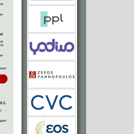
ια
α»
πό
μα
αι
α»
που»
Ε.Σ.
ος -
ερα»