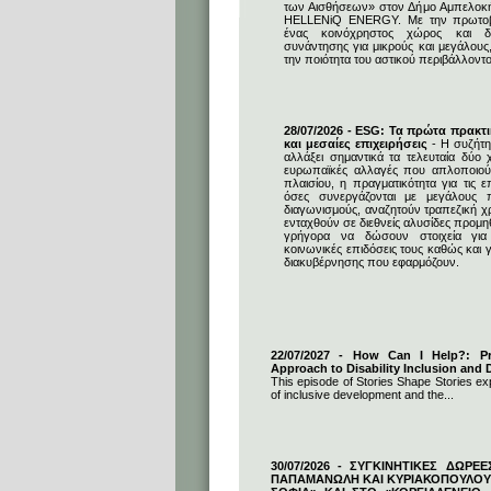
των Αισθήσεων» στον Δήμο Αμπελοκ
HELLENiQ ENERGY. Με την πρωτοβο
ένας κοινόχρηστος χώρος και δη
συνάντησης για μικρούς και μεγάλους
την ποιότητα του αστικού περιβάλλοντο
28/07/2026 - ESG: Τα πρώτα πρακτι
και μεσαίες επιχειρήσεις
- Η συζήτη
αλλάξει σημαντικά τα τελευταία δύο χ
ευρωπαϊκές αλλαγές που απλοποιούν
πλαισίου, η πραγματικότητα για τις επ
όσες συνεργάζονται με μεγάλους 
διαγωνισμούς, αναζητούν τραπεζική 
ενταχθούν σε διεθνείς αλυσίδες προμ
γρήγορα να δώσουν στοιχεία για 
κοινωνικές επιδόσεις τους καθώς και γ
διακυβέρνησης που εφαρμόζουν.
22/07/2027 - How Can I Help?: Pro
Approach to Disability Inclusion and D
This episode of Stories Shape Stories exp
of inclusive development and the...
30/07/2026 - ΣΥΓΚΙΝΗΤΙΚΕΣ ΔΩΡΕ
ΠΑΠΑΜΑΝΩΛΗ ΚΑΙ ΚΥΡΙΑΚΟΠΟΥΛΟΥ 