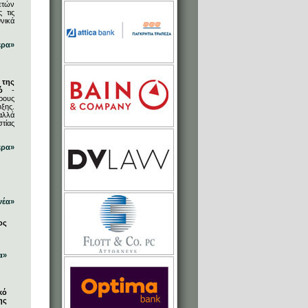
ετών
 τις
νικά
ερα»
 της
ό
-
ρους
ξης.
αλλά
στίας
ερα»
νέα»
ος
α»
κό
ης