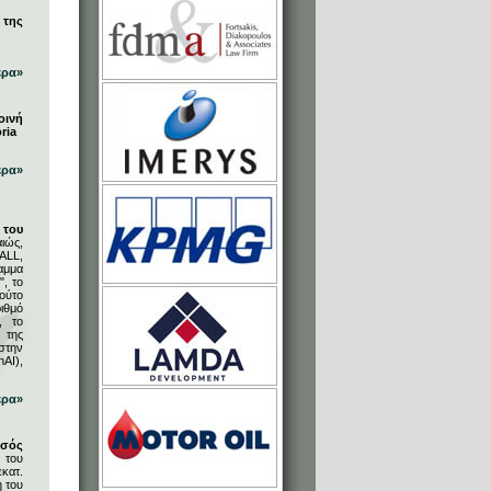
 της
ερα»
οινή
ria
ερα»
του
ιώς,
ALL,
αμμα
, το
ούτο
ιθμό
, το
 της
στην
AI),
ερα»
υσός
 του
κατ.
η του