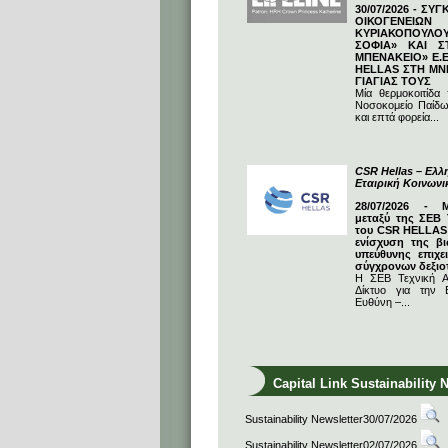
30/07/2026 - ΣΥ
ΟΙΚΟΓΕΝΕΙΩ
ΚΥΡΙΑΚΟΠΟΥΛΟΥ
ΣΟΦΙΑ» ΚΑΙ Σ
ΜΠΕΝΑΚΕΙΟ» Ε.Ε
HELLAS ΣΤΗ ΜΝ
ΓΙΑΓΙΑΣ ΤΟΥΣ
Μία θερμοκοιτίδα
Νοσοκομείο Παίδω
και επτά φορεία...
CSR Hellas – Ελλη
Εταιρική Κοινων
28/07/2026 - 
μεταξύ της ΣΕΒ 
του CSR HELLAS:
ενίσχυση της βι
υπεύθυνης επιχε
σύγχρονων δεξιο
Η ΣΕΒ Τεχνική Α
Δίκτυο για την Ε
Ευθύνη –...
Capital Link Sustainability 
Sustainability Newsletter30/07/2026
Sustainability Newsletter02/07/2026