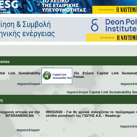
Series
al Link Sustainability
15ο Ετήσιο Capital Link Sustainabi
Forum
περισσότερα»
περισσότ
περισσότερα Capital Link Sustainability Se
ξη
σύγχρονη ιστορία για την
09/03/2026 - Για 8η χρονιά συνεχίζεται το πρόγραμμα 
την INTERAMERICAN -
ελπίδα γεννιέται!» της ΓΙΩΤΗΣ Α.Ε. - Reader.gr
...
περισσότ
περισσότερα»