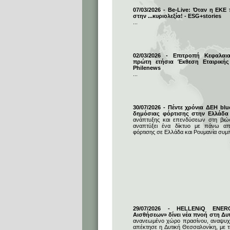
07/03/2026 - Be-Live: Όταν η ΕΚΕ
στην ...κυριολεξία! - ESG+stories
...
02/03/2026 - Επιτροπή Κεφαλαι
πρώτη ετήσια Έκθεση Εταιρικής
Philenews
...
30/07/2026 - Πέντε χρόνια ΔΕΗ blu
δημόσιας φόρτισης στην Ελλάδα
ανάπτυξης και επενδύσεων στη βιώσι
αναπτύξει ένα δίκτυο με πάνω απ
φόρτισης σε Ελλάδα και Ρουμανία συμ
29/07/2026 - HELLENiQ ENE
Αισθήσεων» δίνει νέα πνοή στη Δυ
ανανεωμένο χώρο πρασίνου, αναψυχή
απέκτησε η Δυτική Θεσσαλονίκη, με 