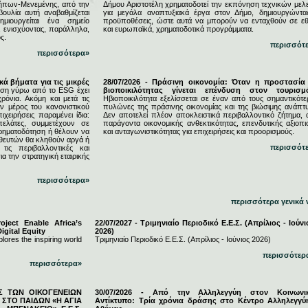
ήπων-Μενεμένης, από την
Δήμου Αριστοτέλη χρηματοδοτεί την εκπόνηση τεχνικών μελ
υλία αυτή αναβαθμίζεται
για μεγάλα αναπτυξιακά έργα στον Δήμο, δημιουργώντας
μιουργείται ένα σημείο
προϋποθέσεις, ώστε αυτά να μπορούν να ενταχθούν σε εθ
, ενισχύοντας, παράλληλα,
και ευρωπαϊκά, χρηματοδοτικά προγράμματα.
ς.
περισσότ
περισσότερα»
κά βήματα για τις μικρές
28/07/2026 - Πράσινη οικονομία: Όταν η προστασία
ση γύρω από το ESG έχει
βιοποικιλότητας γίνεται επένδυση στον τουρισμ
ρόνια. Ακόμη και μετά τις
Ηβιοποικιλότητα εξελίσσεται σε έναν από τους σημαντικότε
 μέρος του κανονιστικού
πυλώνες της πράσινης οικονομίας και της βιώσιμης ανάπτυ
ιχειρήσεις παραμένει ίδια:
Δεν αποτελεί πλέον αποκλειστικά περιβαλλοντικό ζήτημα, 
πελάτες, συμμετέχουν σε
παράγοντα οικονομικής ανθεκτικότητας, επενδυτικής αξιοπι
χρηματοδότηση ή θέλουν να
και ανταγωνιστικότητας για επιχειρήσεις και προορισμούς.
ηθευτών θα κληθούν αργά ή
περισσότ
τις περιβαλλοντικές και
ια την στρατηγική εταιρικής
περισσότερα»
περισσότερα γενικά 
ject Enable Africa’s
22/07/2027 - Τριμηνιαίο Περιοδικό Ε.Ε.Σ. (Απρίλιος - Ιούνι
igital Equity
2026)
lores the inspiring world
Τριμηνιαίο Περιοδικό Ε.Ε.Σ. (Απρίλιος - Ιούνιος 2026)
περισσότερ
περισσότερα»
ΕΣ ΤΩΝ ΟΙΚΟΓΕΝΕΙΩΝ
30/07/2026 - Από την Αλληλεγγύη στον Κοινωνι
ΣΤΟ ΠΑΙΔΩΝ «Η ΑΓΙΑ
Αντίκτυπο: Τρία χρόνια δράσης στο Κέντρο Αλληλεγγύ