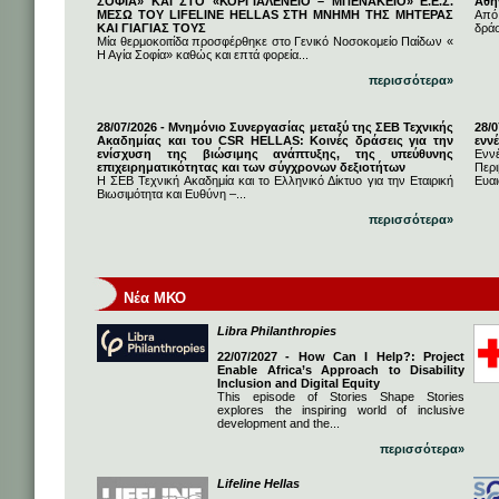
ΣΟΦΙΑ» ΚΑΙ ΣΤΟ «ΚΟΡΓΙΑΛΕΝΕΙΟ – ΜΠΕΝΑΚΕΙΟ» Ε.Ε.Σ.
Αθή
ΜΕΣΩ ΤΟΥ LIFELINE HELLAS ΣΤΗ ΜΝΗΜΗ ΤΗΣ ΜΗΤΕΡΑΣ
Από
ΚΑΙ ΓΙΑΓΙΑΣ ΤΟΥΣ
δρά
Μία θερμοκοιτίδα προσφέρθηκε στο Γενικό Νοσοκομείο Παίδων «
Η Αγία Σοφία» καθώς και επτά φορεία...
περισσότερα»
28/07/2026 - Μνημόνιο Συνεργασίας μεταξύ της ΣΕΒ Τεχνικής
28/
Ακαδημίας και του CSR HELLAS: Κοινές δράσεις για την
εννέ
ενίσχυση της βιώσιμης ανάπτυξης, της υπεύθυνης
Ενν
επιχειρηματικότητας και των σύγχρονων δεξιοτήτων
Πε
Η ΣΕΒ Τεχνική Ακαδημία και το Ελληνικό Δίκτυο για την Εταιρική
Ευαι
Βιωσιμότητα και Ευθύνη –...
περισσότερα»
Νέα ΜΚΟ
Libra Philanthropies
22/07/2027 - How Can I Help?: Project
Enable Africa’s Approach to Disability
Inclusion and Digital Equity
This episode of Stories Shape Stories
explores the inspiring world of inclusive
development and the...
περισσότερα»
Lifeline Hellas