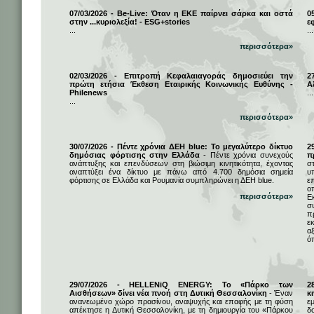
07/03/2026 - Be-Live: Όταν η ΕΚΕ παίρνει σάρκα και οστά
0
στην ...κυριολεξία! - ESG+stories
ε
...
...
περισσότερα»
02/03/2026 - Επιτροπή Κεφαλαιαγοράς δημοσιεύει την
2
πρώτη ετήσια Έκθεση Εταιρικής Κοινωνικής Ευθύνης -
Α
Philenews
...
...
περισσότερα»
30/07/2026 - Πέντε χρόνια ΔΕΗ blue: Το μεγαλύτερο δίκτυο
2
δημόσιας φόρτισης στην Ελλάδα
- Πέντε χρόνια συνεχούς
π
ανάπτυξης και επενδύσεων στη βιώσιμη κινητικότητα, έχοντας
σ
αναπτύξει ένα δίκτυο με πάνω από 4.700 δημόσια σημεία
υ
φόρτισης σε Ελλάδα και Ρουμανία συμπληρώνει η ΔΕΗ blue.
ε
ο
περισσότερα»
Ε
σ
π
ε
α
ό
29/07/2026 - HELLENiQ ENERGY: Το «Πάρκο των
2
Αισθήσεων» δίνει νέα πνοή στη Δυτική Θεσσαλονίκη
- Έναν
κ
ανανεωμένο χώρο πρασίνου, αναψυχής και επαφής με τη φύση
ε
απέκτησε η Δυτική Θεσσαλονίκη, με τη δημιουργία του «Πάρκου
δ