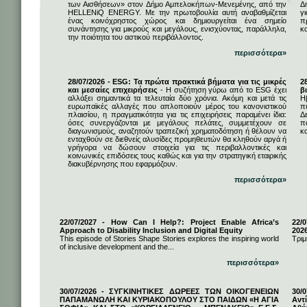
των Αισθήσεων» στον Δήμο Αμπελοκήπων-Μενεμένης, από την
Δ
HELLENiQ ENERGY. Με την πρωτοβουλία αυτή αναβαθμίζεται
γ
ένας κοινόχρηστος χώρος και δημιουργείται ένα σημείο
π
συνάντησης για μικρούς και μεγάλους, ενισχύοντας, παράλληλα,
κ
την ποιότητα του αστικού περιβάλλοντος.
περισσότερα»
28/07/2026 - ESG: Τα πρώτα πρακτικά βήματα για τις μικρές
2
και μεσαίες επιχειρήσεις
- Η συζήτηση γύρω από το ESG έχει
β
αλλάξει σημαντικά τα τελευταία δύο χρόνια. Ακόμη και μετά τις
Η
ευρωπαϊκές αλλαγές που απλοποιούν μέρος του κανονιστικού
π
πλαισίου, η πραγματικότητα για τις επιχειρήσεις παραμένει ίδια:
Δ
όσες συνεργάζονται με μεγάλους πελάτες, συμμετέχουν σε
π
διαγωνισμούς, αναζητούν τραπεζική χρηματοδότηση ή θέλουν να
κα
ενταχθούν σε διεθνείς αλυσίδες προμηθευτών θα κληθούν αργά ή
γρήγορα να δώσουν στοιχεία για τις περιβαλλοντικές και
κοινωνικές επιδόσεις τους καθώς και για την στρατηγική εταιρικής
διακυβέρνησης που εφαρμόζουν.
περισσότερα»
22/07/2027 - How Can I Help?: Project Enable Africa’s
22/0
Approach to Disability Inclusion and Digital Equity
202
This episode of Stories Shape Stories explores the inspiring world
Τριμ
of inclusive development and the...
περισσότερα»
30/07/2026 - ΣΥΓΚΙΝΗΤΙΚΕΣ ΔΩΡΕΕΣ ΤΩΝ ΟΙΚΟΓΕΝΕΙΩΝ
30/
ΠΑΠΑΜΑΝΩΛΗ ΚΑΙ ΚΥΡΙΑΚΟΠΟΥΛΟΥ ΣΤΟ ΠΑΙΔΩΝ «Η ΑΓΙΑ
Αντ