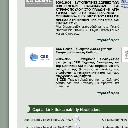
30/07/2026 - ΣΥΓΚΙΝΗΤΙΚΕΣ ΔΩΡΕΕΣ ΤΩΝ
ΟΙΚΟΓΕΝΕΙΩΝ ΠΑΠΑΜΑΝΩΛΗ ΚΑΙ
ΚΥΡΙΑΚΟΠΟΥΛΟΥ ΣΤΟ ΠΑΙΔΩΝ «Η ΑΓΙΑ
ΣΟΦΙΑ» ΚΑΙ ΣΤΟ «ΚΟΡΓΙΑΛΕΝΕΙΟ –
ΜΠΕΝΑΚΕΙΟ» Ε.Ε.Σ. ΜΕΣΩ ΤΟΥ LIFELINE
HELLAS ΣΤΗ ΜΝΗΜΗ ΤΗΣ ΜΗΤΕΡΑΣ ΚΑΙ
ΓΙΑΓΙΑΣ ΤΟΥΣ
Μία θερμοκοιτίδα προσφέρθηκε στο Γενικό
Νοσοκομείο Παίδων « Η Αγία Σοφία» καθώς
και επτά φορεία...
περισσότερα»
CSR Hellas – Ελληνικό Δίκτυο για την
Εταιρική Κοινωνική Ευθύνη
28/07/2026 - Μνημόνιο Συνεργασίας
μεταξύ της ΣΕΒ Τεχνικής Ακαδημίας και
του CSR HELLAS: Κοινές δράσεις για την
ενίσχυση της βιώσιμης ανάπτυξης, της
υπεύθυνης επιχειρηματικότητας και των
σύγχρονων δεξιοτήτων
Η ΣΕΒ Τεχνική Ακαδημία και το Ελληνικό
Δίκτυο για την Εταιρική Βιωσιμότητα και
Ευθύνη –...
περισσότερα»
Capital Link Sustainability Newsletters
Sustainability Newsletter30/07/2026
Sustainability New
Sustainability Newsletter02/07/2026
Sustainability New