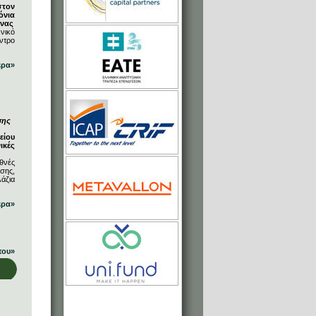
στον
όνια
ήνας
νικό
ντρο
ερα»
σης
είου
ικές
θνές
σης,
άζια
ερα»
που»