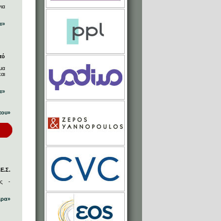
ια
α»
πό
μα
αι
α»
που»
Ε.Σ.
ος -
ερα»