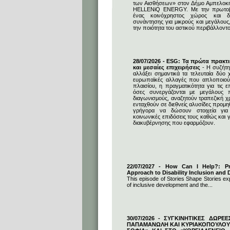
των Αισθήσεων» στον Δήμο Αμπελοκ
HELLENiQ ENERGY. Με την πρωτοβο
ένας κοινόχρηστος χώρος και δη
συνάντησης για μικρούς και μεγάλους
την ποιότητα του αστικού περιβάλλοντο
28/07/2026 - ESG: Τα πρώτα πρακτι
και μεσαίες επιχειρήσεις
- Η συζήτη
αλλάξει σημαντικά τα τελευταία δύο χ
ευρωπαϊκές αλλαγές που απλοποιούν
πλαισίου, η πραγματικότητα για τις επ
όσες συνεργάζονται με μεγάλους 
διαγωνισμούς, αναζητούν τραπεζική 
ενταχθούν σε διεθνείς αλυσίδες προμ
γρήγορα να δώσουν στοιχεία για 
κοινωνικές επιδόσεις τους καθώς και γ
διακυβέρνησης που εφαρμόζουν.
22/07/2027 - How Can I Help?: Pro
Approach to Disability Inclusion and D
This episode of Stories Shape Stories exp
of inclusive development and the...
30/07/2026 - ΣΥΓΚΙΝΗΤΙΚΕΣ ΔΩΡΕ
ΠΑΠΑΜΑΝΩΛΗ ΚΑΙ ΚΥΡΙΑΚΟΠΟΥΛΟΥ 