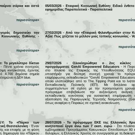
 παίρνει σάρκα και οστά
05/03/2026 - Εταιρική Κοινωνική Ευθύνη: Ειδικό ένθετο
εφημερίδας Παραπολιτικά - Παραπολιτικά
...
περισσότερα»
περισσότ
αγοράς δημοσιεύει την
27/02/2026 - Από την «Εταιρική Φιλανθρωπία» στην Κ
 Κοινωνικής Ευθύνης -
Αξία: Πώς χτίζεται το μέλλον μιας τοπικής κοινωνίας - Vo
...
περισσότ
περισσότερα»
e: Το μεγαλύτερο δίκτυο
29/07/2026 - Ολοκληρώθηκε ο 2ος κύκλος 
- Πέντε χρόνια συνεχούς
προγράμματος GenAI Empowered Educators
- Η Πειρα
μη κινητικότητα, έχοντας
στο πλαίσιο της Εταιρικής της Υπευθυνότητας EQU
ό 4.700 δημόσια σημεία
υποστήριξε για δεύτερη συνεχή χρονιά το πρόγρ
πληρώνει η ΔΕΗ blue.
επιμόρφωσης εκπαιδευτικών "GenAI Empowered Educators"
οποίο υλοποιήθηκε από το The Tipping Point και το Ινστιτ
περισσότερα»
Εκπαιδευτικής Πολιτικής (ΙΕΠ). Με διπλάσιο αρ
συμμετεχόντων σε σχέση με την προηγούμενη χρονιά
πρόγραμμα επιβεβαίωσε την αυξανόμενη ανάγκη
εκπαιδευτικής κοινότητας για ουσιαστική επιμόρφωση 
αξιοποίηση της Παραγωγικής Τεχνητής Νοημοσύνης (Gen
όπως αναφέρει η Πειραιώς σε σχετική ανακοίνωση.
περισσότ
RGY: Το «Πάρκο των
28/07/2026 - Το πρόγραμμα ΕΚΕ της Ελληνικός Χρ
τική Θεσσαλονίκη
- Έναν
κινητοποιεί έργα άνω των 7 εκατ. ευρώ
- Στο πλαίσιο
ς και επαφής με τη φύση
εμβληματικού Προγράμματος Κοινωνικών Επενδύσεων 80 ε
τη δημιουργία του «Πάρκου
δολαρίων, η Ελληνικός Χρυσός σε συνεργασία με τη διοίκησ