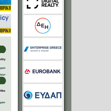
lity
ερα»
ries»
«Μια
ερα»