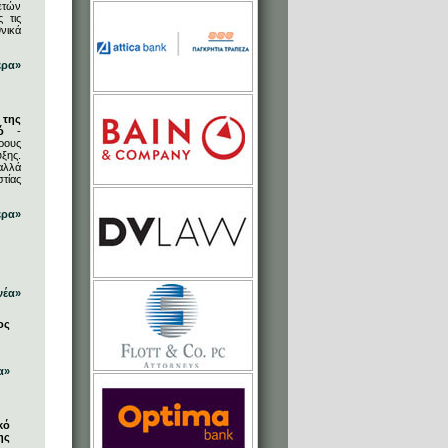
ετών
 τις
νικά
ερα»
 της
ό
-
ρους
ξης.
αλλά
στίας
ερα»
νέα»
ος
α»
κό
ης