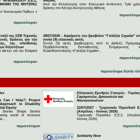
 ΜΠΕΝΑΚΕΙΟ» Ε.Ε.Σ.
Αθήνας
 ΜΝΗΜΗ ΤΗΣ ΜΗΤΕΡΑΣ
Από την Αλληλεγγύη στον Κοινωνικό Αντίκτυπο: Τρία χρόν
δράσης στο Κέντρο Αλληλεγγύης Αθήνας
κό Νοσοκομείο Παίδων «
περισσότερ
περισσότερα»
εταξύ της ΣΕΒ Τεχνικής
28/07/2026 - Αφαίρεση του βραβείου “Γαλάζια Σημαία” α
ινές δράσεις για την
εννέα (9) ελληνικές ακτές
ξης, της υπεύθυνης
Εννέα (9) ακτές βραβευμένες από το Διεθνές Πρόγραμ
νων δεξιοτήτων
Περιβαλλοντικής Εκπαίδευσης, Ενημέρωσης κ
 Δίκτυο για την Εταιρική
Ευαισθητοποίησης «Γαλάζια Σημαία»...
περισσότερ
περισσότερα»
περισσότερα δελτία τύ
ies
Ελληνικός Ερυθρός Σταυρός - Τομέας
Σαμαρειτών, Διασωστών και
w Can I Help?: Project
Ναυαγοσωστών
 Approach to Disability
ital Equity
22/07/2027 - Τριμηνιαίο Περιοδικό Ε.
 Stories Shape Stories
(Απρίλιος - Ιούνιος 2026)
iring world of inclusive
Τριμηνιαίο Περιοδικό Ε.Ε.Σ. (Απρίλι
e...
Ιούνιος 2026)
περισσότερα»
περισσότ
Solidarity Now