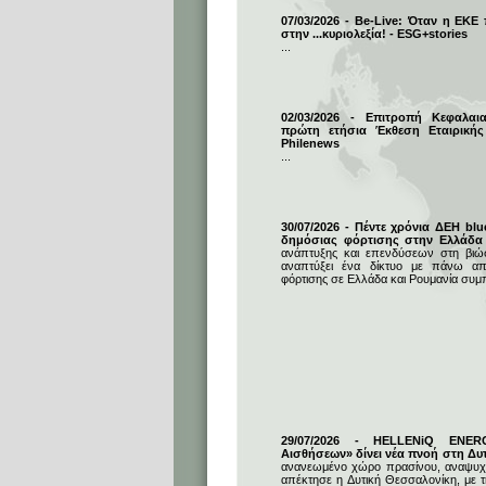
07/03/2026 - Be-Live: Όταν η ΕΚΕ
στην ...κυριολεξία! - ESG+stories
...
02/03/2026 - Επιτροπή Κεφαλαι
πρώτη ετήσια Έκθεση Εταιρικής
Philenews
...
30/07/2026 - Πέντε χρόνια ΔΕΗ blu
δημόσιας φόρτισης στην Ελλάδα
ανάπτυξης και επενδύσεων στη βιώσι
αναπτύξει ένα δίκτυο με πάνω απ
φόρτισης σε Ελλάδα και Ρουμανία συμ
29/07/2026 - HELLENiQ ENE
Αισθήσεων» δίνει νέα πνοή στη Δυ
ανανεωμένο χώρο πρασίνου, αναψυχή
απέκτησε η Δυτική Θεσσαλονίκη, με 