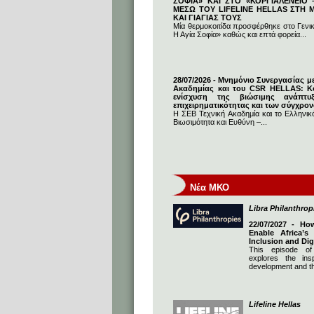
ΣΟΦΙΑ» ΚΑΙ ΣΤΟ «ΚΟΡΓΙΑΛΕΝΕΙΟ –
ΜΕΣΩ ΤΟΥ LIFELINE HELLAS ΣΤΗ
ΚΑΙ ΓΙΑΓΙΑΣ ΤΟΥΣ
Μία θερμοκοιτίδα προσφέρθηκε στο Γενι
Η Αγία Σοφία» καθώς και επτά φορεία...
28/07/2026 - Μνημόνιο Συνεργασίας μ
Ακαδημίας και του CSR HELLAS: Κο
ενίσχυση της βιώσιμης ανάπτυ
επιχειρηματικότητας και των σύγχρο
Η ΣΕΒ Τεχνική Ακαδημία και το Ελληνικό
Βιωσιμότητα και Ευθύνη –...
Νέα ΜΚΟ
Libra Philanthrop
22/07/2027 - Ho
Enable Africa’s
Inclusion and Dig
This episode of
explores the insp
development and th
Lifeline Hellas