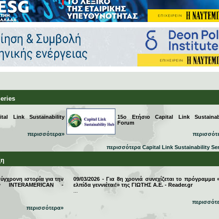
Series
al Link Sustainability
15ο Ετήσιο Capital Link Sustainabi
Forum
περισσότερα»
περισσότ
περισσότερα Capital Link Sustainability Se
ξη
σύγχρονη ιστορία για την
09/03/2026 - Για 8η χρονιά συνεχίζεται το πρόγραμμα 
την INTERAMERICAN -
ελπίδα γεννιέται!» της ΓΙΩΤΗΣ Α.Ε. - Reader.gr
...
περισσότ
περισσότερα»