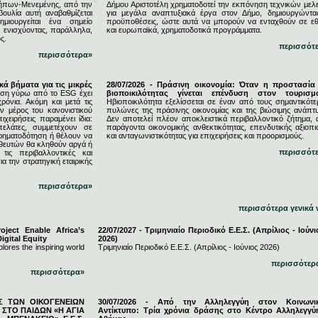
ήπων-Μενεμένης, από την
Δήμου Αριστοτέλη χρηματοδοτεί την εκπόνηση τεχνικών μελ
υλία αυτή αναβαθμίζεται
για μεγάλα αναπτυξιακά έργα στον Δήμο, δημιουργώντας
μιουργείται ένα σημείο
προϋποθέσεις, ώστε αυτά να μπορούν να ενταχθούν σε εθ
, ενισχύοντας, παράλληλα,
και ευρωπαϊκά, χρηματοδοτικά προγράμματα.
ς.
περισσότ
περισσότερα»
κά βήματα για τις μικρές
28/07/2026 - Πράσινη οικονομία: Όταν η προστασία
ση γύρω από το ESG έχει
βιοποικιλότητας γίνεται επένδυση στον τουρισμ
ρόνια. Ακόμη και μετά τις
Ηβιοποικιλότητα εξελίσσεται σε έναν από τους σημαντικότε
 μέρος του κανονιστικού
πυλώνες της πράσινης οικονομίας και της βιώσιμης ανάπτυ
ιχειρήσεις παραμένει ίδια:
Δεν αποτελεί πλέον αποκλειστικά περιβαλλοντικό ζήτημα, 
πελάτες, συμμετέχουν σε
παράγοντα οικονομικής ανθεκτικότητας, επενδυτικής αξιοπι
χρηματοδότηση ή θέλουν να
και ανταγωνιστικότητας για επιχειρήσεις και προορισμούς.
ηθευτών θα κληθούν αργά ή
περισσότ
τις περιβαλλοντικές και
ια την στρατηγική εταιρικής
περισσότερα»
περισσότερα γενικά 
ject Enable Africa’s
22/07/2027 - Τριμηνιαίο Περιοδικό Ε.Ε.Σ. (Απρίλιος - Ιούνι
igital Equity
2026)
lores the inspiring world
Τριμηνιαίο Περιοδικό Ε.Ε.Σ. (Απρίλιος - Ιούνιος 2026)
περισσότερ
περισσότερα»
ΕΣ ΤΩΝ ΟΙΚΟΓΕΝΕΙΩΝ
30/07/2026 - Από την Αλληλεγγύη στον Κοινωνι
ΣΤΟ ΠΑΙΔΩΝ «Η ΑΓΙΑ
Αντίκτυπο: Τρία χρόνια δράσης στο Κέντρο Αλληλεγγύ