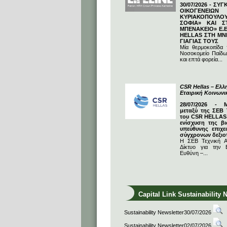
30/07/2026 - ΣΥ
ΟΙΚΟΓΕΝΕΙΩ
ΚΥΡΙΑΚΟΠΟΥΛΟΥ
ΣΟΦΙΑ» ΚΑΙ Σ
ΜΠΕΝΑΚΕΙΟ» Ε.Ε
HELLAS ΣΤΗ ΜΝ
ΓΙΑΓΙΑΣ ΤΟΥΣ
Μία θερμοκοιτίδα
Νοσοκομείο Παίδω
και επτά φορεία...
CSR Hellas – Ελλη
Εταιρική Κοινων
28/07/2026 - 
μεταξύ της ΣΕΒ 
του CSR HELLAS:
ενίσχυση της βι
υπεύθυνης επιχε
σύγχρονων δεξιο
Η ΣΕΒ Τεχνική Α
Δίκτυο για την Ε
Ευθύνη –...
Capital Link Sustainability 
Sustainability Newsletter30/07/2026
Sustainability Newsletter02/07/2026