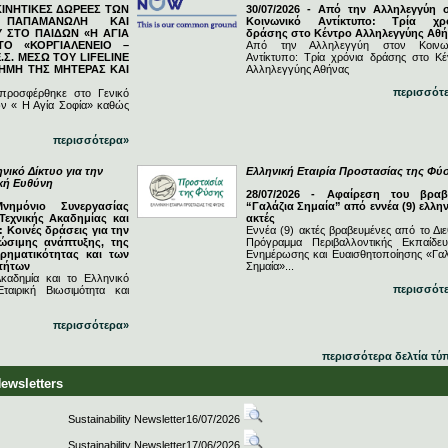
ΓΚΙΝΗΤΙΚΕΣ ΔΩΡΕΕΣ ΤΩΝ
30/07/2026 - Από την Αλληλεγγύη 
Ν ΠΑΠΑΜΑΝΩΛΗ ΚΑΙ
Κοινωνικό Αντίκτυπο: Τρία χρ
 ΣΤΟ ΠΑΙΔΩΝ «Η ΑΓΙΑ
δράσης στο Κέντρο Αλληλεγγύης Αθ
ΤΟ «ΚΟΡΓΙΑΛΕΝΕΙΟ –
Από την Αλληλεγγύη στον Κοινω
.Σ. ΜΕΣΩ ΤΟΥ LIFELINE
Αντίκτυπο: Τρία χρόνια δράσης στο Κέ
ΗΜΗ ΤΗΣ ΜΗΤΕΡΑΣ ΚΑΙ
Αλληλεγγύης Αθήνας
περισσότ
 προσφέρθηκε στο Γενικό
ν « Η Αγία Σοφία» καθώς
περισσότερα»
νικό Δίκτυο για την
Ελληνική Εταιρία Προστασίας της Φύ
ική Ευθύνη
28/07/2026 - Αφαίρεση του βραβ
Μνημόνιο Συνεργασίας
“Γαλάζια Σημαία” από εννέα (9) ελλην
Τεχνικής Ακαδημίας και
ακτές
 Κοινές δράσεις για την
Εννέα (9) ακτές βραβευμένες από το Διε
ώσιμης ανάπτυξης, της
Πρόγραμμα Περιβαλλοντικής Εκπαίδευ
ιρηματικότητας και των
Ενημέρωσης και Ευαισθητοποίησης «Γαλ
τήτων
Σημαία»...
καδημία και το Ελληνικό
περισσότ
ταιρική Βιωσιμότητα και
περισσότερα»
περισσότερα δελτία τύ
Newsletters
Sustainability Newsletter16/07/2026
Sustainability Newsletter17/06/2026