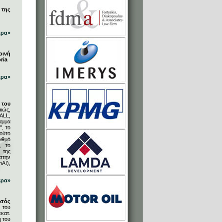
 της
ερα»
οινή
ria
ερα»
του
ιώς,
ALL,
αμμα
, το
ούτο
ιθμό
, το
 της
στην
AI),
ερα»
υσός
 του
κατ.
η του