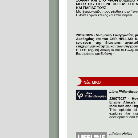
ΣΟΦΙΑ» ΚΑΙ ΣΤΟ «ΚΟΡΓΙΑΛΕΝΕΙΟ –
ΜΕΣΩ ΤΟΥ LIFELINE HELLAS ΣΤΗ
ΚΑΙ ΓΙΑΓΙΑΣ ΤΟΥΣ
Μία θερμοκοιτίδα προσφέρθηκε στο Γενι
Η Αγία Σοφία» καθώς και επτά φορεία...
28/07/2026 - Μνημόνιο Συνεργασίας μ
Ακαδημίας και του CSR HELLAS: Κο
ενίσχυση της βιώσιμης ανάπτυ
επιχειρηματικότητας και των σύγχρο
Η ΣΕΒ Τεχνική Ακαδημία και το Ελληνικό
Βιωσιμότητα και Ευθύνη –...
Νέα ΜΚΟ
Libra Philanthrop
22/07/2027 - Ho
Enable Africa’s
Inclusion and Dig
This episode of
explores the insp
development and th
Lifeline Hellas