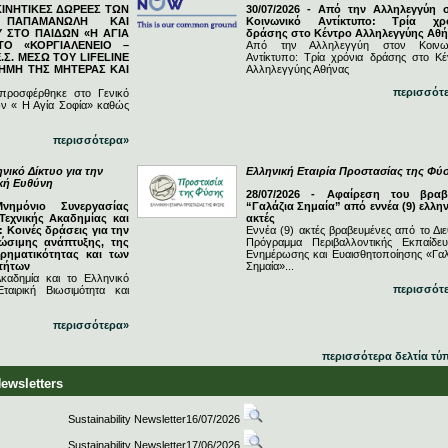
ΓΚΙΝΗΤΙΚΕΣ ΔΩΡΕΕΣ ΤΩΝ
30/07/2026 - Από την Αλληλεγγύη 
Ν ΠΑΠΑΜΑΝΩΛΗ ΚΑΙ
Κοινωνικό Αντίκτυπο: Τρία χρ
 ΣΤΟ ΠΑΙΔΩΝ «Η ΑΓΙΑ
δράσης στο Κέντρο Αλληλεγγύης Αθ
ΤΟ «ΚΟΡΓΙΑΛΕΝΕΙΟ –
Από την Αλληλεγγύη στον Κοινω
.Σ. ΜΕΣΩ ΤΟΥ LIFELINE
Αντίκτυπο: Τρία χρόνια δράσης στο Κέ
ΗΜΗ ΤΗΣ ΜΗΤΕΡΑΣ ΚΑΙ
Αλληλεγγύης Αθήνας
περισσότ
 προσφέρθηκε στο Γενικό
ν « Η Αγία Σοφία» καθώς
περισσότερα»
νικό Δίκτυο για την
Ελληνική Εταιρία Προστασίας της Φύ
ική Ευθύνη
28/07/2026 - Αφαίρεση του βραβ
Μνημόνιο Συνεργασίας
“Γαλάζια Σημαία” από εννέα (9) ελλην
Τεχνικής Ακαδημίας και
ακτές
 Κοινές δράσεις για την
Εννέα (9) ακτές βραβευμένες από το Διε
ώσιμης ανάπτυξης, της
Πρόγραμμα Περιβαλλοντικής Εκπαίδευ
ιρηματικότητας και των
Ενημέρωσης και Ευαισθητοποίησης «Γαλ
τήτων
Σημαία»...
καδημία και το Ελληνικό
περισσότ
ταιρική Βιωσιμότητα και
περισσότερα»
περισσότερα δελτία τύ
Newsletters
Sustainability Newsletter16/07/2026
Sustainability Newsletter17/06/2026