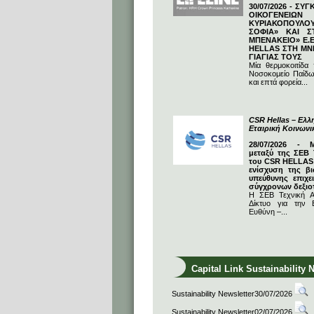
30/07/2026 - ΣΥ
ΟΙΚΟΓΕΝΕΙΩ
ΚΥΡΙΑΚΟΠΟΥΛΟΥ
ΣΟΦΙΑ» ΚΑΙ Σ
ΜΠΕΝΑΚΕΙΟ» Ε.Ε
HELLAS ΣΤΗ ΜΝ
ΓΙΑΓΙΑΣ ΤΟΥΣ
Μία θερμοκοιτίδα
Νοσοκομείο Παίδω
και επτά φορεία...
CSR Hellas – Ελλη
Εταιρική Κοινων
28/07/2026 - 
μεταξύ της ΣΕΒ 
του CSR HELLAS:
ενίσχυση της βι
υπεύθυνης επιχε
σύγχρονων δεξιο
Η ΣΕΒ Τεχνική Α
Δίκτυο για την Ε
Ευθύνη –...
Capital Link Sustainability 
Sustainability Newsletter30/07/2026
Sustainability Newsletter02/07/2026