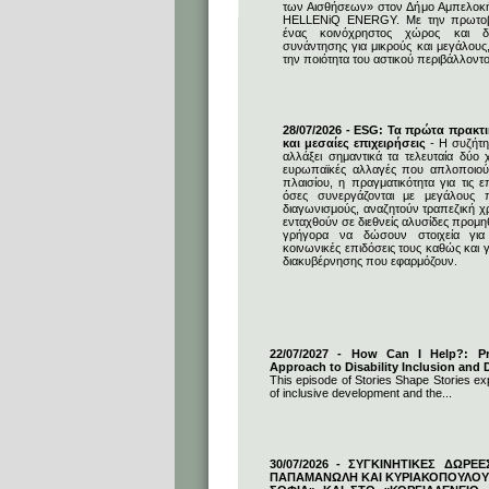
των Αισθήσεων» στον Δήμο Αμπελοκ
HELLENiQ ENERGY. Με την πρωτοβο
ένας κοινόχρηστος χώρος και δη
συνάντησης για μικρούς και μεγάλους
την ποιότητα του αστικού περιβάλλοντο
28/07/2026 - ESG: Τα πρώτα πρακτι
και μεσαίες επιχειρήσεις
- Η συζήτη
αλλάξει σημαντικά τα τελευταία δύο χ
ευρωπαϊκές αλλαγές που απλοποιούν
πλαισίου, η πραγματικότητα για τις επ
όσες συνεργάζονται με μεγάλους 
διαγωνισμούς, αναζητούν τραπεζική 
ενταχθούν σε διεθνείς αλυσίδες προμ
γρήγορα να δώσουν στοιχεία για 
κοινωνικές επιδόσεις τους καθώς και γ
διακυβέρνησης που εφαρμόζουν.
22/07/2027 - How Can I Help?: Pro
Approach to Disability Inclusion and D
This episode of Stories Shape Stories exp
of inclusive development and the...
30/07/2026 - ΣΥΓΚΙΝΗΤΙΚΕΣ ΔΩΡΕ
ΠΑΠΑΜΑΝΩΛΗ ΚΑΙ ΚΥΡΙΑΚΟΠΟΥΛΟΥ 