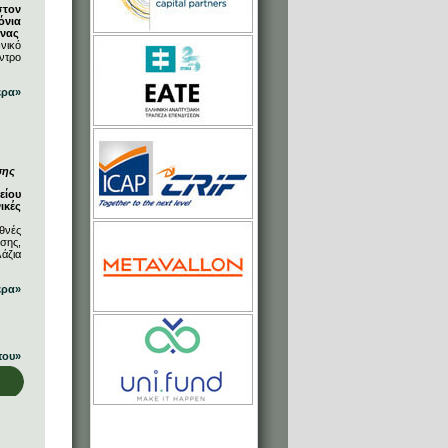
στον
όνια
ήνας
νικό
ντρο
ερα»
σης
είου
ικές
θνές
σης,
άζια
ερα»
που»