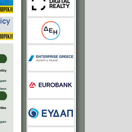
lity
ερα»
ries»
«Μια
ερα»