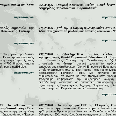
 παίρνει σάρκα και οστά
05/03/2026 - Εταιρική Κοινωνική Ευθύνη: Ειδικό ένθετο
εφημερίδας Παραπολιτικά - Παραπολιτικά
...
περισσότερα»
περισσότ
αγοράς δημοσιεύει την
27/02/2026 - Από την «Εταιρική Φιλανθρωπία» στην Κ
 Κοινωνικής Ευθύνης -
Αξία: Πώς χτίζεται το μέλλον μιας τοπικής κοινωνίας - Vo
...
περισσότ
περισσότερα»
e: Το μεγαλύτερο δίκτυο
29/07/2026 - Ολοκληρώθηκε ο 2ος κύκλος 
- Πέντε χρόνια συνεχούς
προγράμματος GenAI Empowered Educators
- Η Πειρα
μη κινητικότητα, έχοντας
στο πλαίσιο της Εταιρικής της Υπευθυνότητας EQU
ό 4.700 δημόσια σημεία
υποστήριξε για δεύτερη συνεχή χρονιά το πρόγρ
πληρώνει η ΔΕΗ blue.
επιμόρφωσης εκπαιδευτικών "GenAI Empowered Educators"
οποίο υλοποιήθηκε από το The Tipping Point και το Ινστιτ
περισσότερα»
Εκπαιδευτικής Πολιτικής (ΙΕΠ). Με διπλάσιο αρ
συμμετεχόντων σε σχέση με την προηγούμενη χρονιά
πρόγραμμα επιβεβαίωσε την αυξανόμενη ανάγκη
εκπαιδευτικής κοινότητας για ουσιαστική επιμόρφωση 
αξιοποίηση της Παραγωγικής Τεχνητής Νοημοσύνης (Gen
όπως αναφέρει η Πειραιώς σε σχετική ανακοίνωση.
περισσότ
RGY: Το «Πάρκο των
28/07/2026 - Το πρόγραμμα ΕΚΕ της Ελληνικός Χρ
τική Θεσσαλονίκη
- Έναν
κινητοποιεί έργα άνω των 7 εκατ. ευρώ
- Στο πλαίσιο
ς και επαφής με τη φύση
εμβληματικού Προγράμματος Κοινωνικών Επενδύσεων 80 ε
τη δημιουργία του «Πάρκου
δολαρίων, η Ελληνικός Χρυσός σε συνεργασία με τη διοίκησ