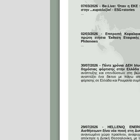
07/03/2026 - Be-Live: Όταν η ΕΚΕ
στην ...κυριολεξία! - ESG+stories
...
02/03/2026 - Επιτροπή Κεφαλαι
πρώτη ετήσια Έκθεση Εταιρικής
Philenews
...
30/07/2026 - Πέντε χρόνια ΔΕΗ blu
δημόσιας φόρτισης στην Ελλάδα
ανάπτυξης και επενδύσεων στη βιώσι
αναπτύξει ένα δίκτυο με πάνω απ
φόρτισης σε Ελλάδα και Ρουμανία συμ
29/07/2026 - HELLENiQ ENE
Αισθήσεων» δίνει νέα πνοή στη Δυ
ανανεωμένο χώρο πρασίνου, αναψυχή
απέκτησε η Δυτική Θεσσαλονίκη, με 