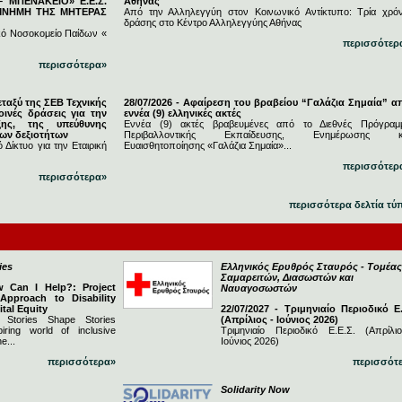
 ΜΠΕΝΑΚΕΙΟ» Ε.Ε.Σ.
Αθήνας
 ΜΝΗΜΗ ΤΗΣ ΜΗΤΕΡΑΣ
Από την Αλληλεγγύη στον Κοινωνικό Αντίκτυπο: Τρία χρόν
δράσης στο Κέντρο Αλληλεγγύης Αθήνας
κό Νοσοκομείο Παίδων «
περισσότερ
περισσότερα»
εταξύ της ΣΕΒ Τεχνικής
28/07/2026 - Αφαίρεση του βραβείου “Γαλάζια Σημαία” α
ινές δράσεις για την
εννέα (9) ελληνικές ακτές
ξης, της υπεύθυνης
Εννέα (9) ακτές βραβευμένες από το Διεθνές Πρόγραμ
νων δεξιοτήτων
Περιβαλλοντικής Εκπαίδευσης, Ενημέρωσης κ
 Δίκτυο για την Εταιρική
Ευαισθητοποίησης «Γαλάζια Σημαία»...
περισσότερ
περισσότερα»
περισσότερα δελτία τύ
ies
Ελληνικός Ερυθρός Σταυρός - Τομέας
Σαμαρειτών, Διασωστών και
w Can I Help?: Project
Ναυαγοσωστών
 Approach to Disability
ital Equity
22/07/2027 - Τριμηνιαίο Περιοδικό Ε.
 Stories Shape Stories
(Απρίλιος - Ιούνιος 2026)
iring world of inclusive
Τριμηνιαίο Περιοδικό Ε.Ε.Σ. (Απρίλι
e...
Ιούνιος 2026)
περισσότερα»
περισσότ
Solidarity Now