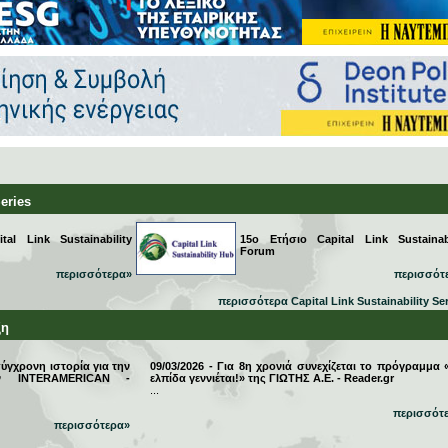
Series
al Link Sustainability
15ο Ετήσιο Capital Link Sustainabi
Forum
περισσότερα»
περισσότ
περισσότερα Capital Link Sustainability Se
ξη
σύγχρονη ιστορία για την
09/03/2026 - Για 8η χρονιά συνεχίζεται το πρόγραμμα 
την INTERAMERICAN -
ελπίδα γεννιέται!» της ΓΙΩΤΗΣ Α.Ε. - Reader.gr
...
περισσότ
περισσότερα»