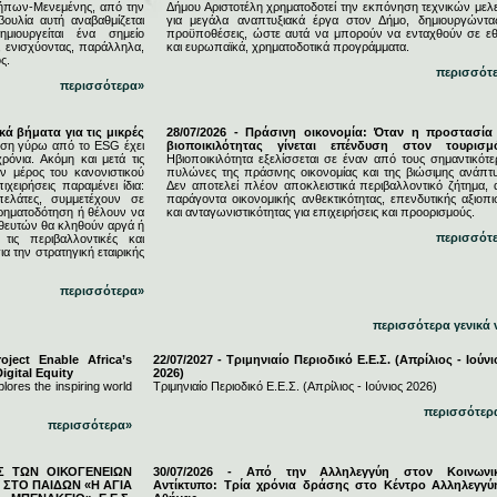
ήπων-Μενεμένης, από την
Δήμου Αριστοτέλη χρηματοδοτεί την εκπόνηση τεχνικών μελ
υλία αυτή αναβαθμίζεται
για μεγάλα αναπτυξιακά έργα στον Δήμο, δημιουργώντας
μιουργείται ένα σημείο
προϋποθέσεις, ώστε αυτά να μπορούν να ενταχθούν σε εθ
, ενισχύοντας, παράλληλα,
και ευρωπαϊκά, χρηματοδοτικά προγράμματα.
ς.
περισσότ
περισσότερα»
κά βήματα για τις μικρές
28/07/2026 - Πράσινη οικονομία: Όταν η προστασία
ση γύρω από το ESG έχει
βιοποικιλότητας γίνεται επένδυση στον τουρισμ
ρόνια. Ακόμη και μετά τις
Ηβιοποικιλότητα εξελίσσεται σε έναν από τους σημαντικότε
 μέρος του κανονιστικού
πυλώνες της πράσινης οικονομίας και της βιώσιμης ανάπτυ
ιχειρήσεις παραμένει ίδια:
Δεν αποτελεί πλέον αποκλειστικά περιβαλλοντικό ζήτημα, 
πελάτες, συμμετέχουν σε
παράγοντα οικονομικής ανθεκτικότητας, επενδυτικής αξιοπι
χρηματοδότηση ή θέλουν να
και ανταγωνιστικότητας για επιχειρήσεις και προορισμούς.
ηθευτών θα κληθούν αργά ή
περισσότ
τις περιβαλλοντικές και
ια την στρατηγική εταιρικής
περισσότερα»
περισσότερα γενικά 
ject Enable Africa’s
22/07/2027 - Τριμηνιαίο Περιοδικό Ε.Ε.Σ. (Απρίλιος - Ιούνι
igital Equity
2026)
lores the inspiring world
Τριμηνιαίο Περιοδικό Ε.Ε.Σ. (Απρίλιος - Ιούνιος 2026)
περισσότερ
περισσότερα»
ΕΣ ΤΩΝ ΟΙΚΟΓΕΝΕΙΩΝ
30/07/2026 - Από την Αλληλεγγύη στον Κοινωνι
ΣΤΟ ΠΑΙΔΩΝ «Η ΑΓΙΑ
Αντίκτυπο: Τρία χρόνια δράσης στο Κέντρο Αλληλεγγύ