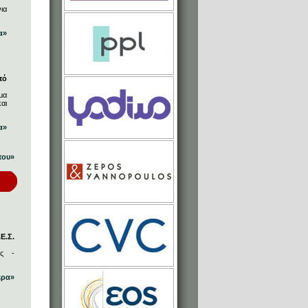
ια
α»
πό
μα
αι
α»
που»
Ε.Σ.
ος -
ερα»