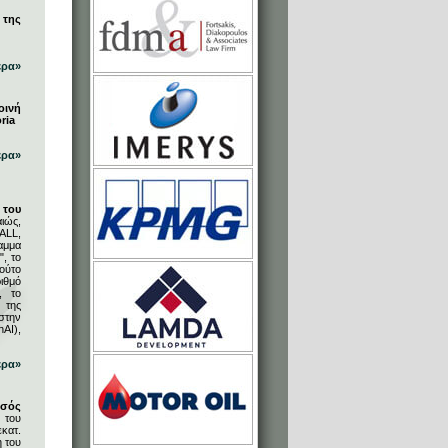
 της
ερα»
οινή
ria
ερα»
του
ιώς,
ALL,
αμμα
, το
ούτο
ιθμό
, το
 της
στην
AI),
ερα»
υσός
 του
κατ.
η του