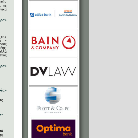
ετών
 τις
νικά
ερα»
 της
ό
-
ρους
ξης.
αλλά
στίας
ερα»
νέα»
ος
α»
κό
ης