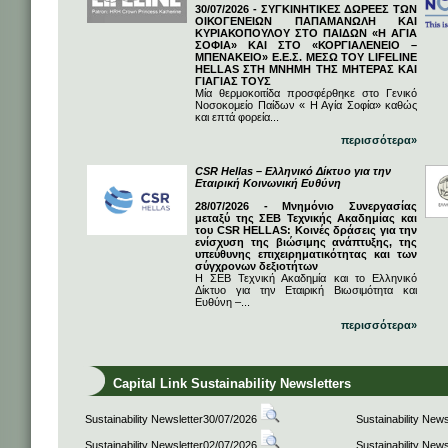
30/07/2026 - ΣΥΓΚΙΝΗΤΙΚΕΣ ΔΩΡΕΕΣ ΤΩΝ
ΟΙΚΟΓΕΝΕΙΩΝ ΠΑΠΑΜΑΝΩΛΗ ΚΑΙ
ΚΥΡΙΑΚΟΠΟΥΛΟΥ ΣΤΟ ΠΑΙΔΩΝ «Η ΑΓΙΑ
ΣΟΦΙΑ» ΚΑΙ ΣΤΟ «ΚΟΡΓΙΑΛΕΝΕΙΟ –
ΜΠΕΝΑΚΕΙΟ» Ε.Ε.Σ. ΜΕΣΩ ΤΟΥ LIFELINE
HELLAS ΣΤΗ ΜΝΗΜΗ ΤΗΣ ΜΗΤΕΡΑΣ ΚΑΙ
ΓΙΑΓΙΑΣ ΤΟΥΣ
Μία θερμοκοιτίδα προσφέρθηκε στο Γενικό
Νοσοκομείο Παίδων « Η Αγία Σοφία» καθώς
και επτά φορεία...
περισσότερα»
CSR Hellas – Ελληνικό Δίκτυο για την
Εταιρική Κοινωνική Ευθύνη
28/07/2026 - Μνημόνιο Συνεργασίας
μεταξύ της ΣΕΒ Τεχνικής Ακαδημίας και
του CSR HELLAS: Κοινές δράσεις για την
ενίσχυση της βιώσιμης ανάπτυξης, της
υπεύθυνης επιχειρηματικότητας και των
σύγχρονων δεξιοτήτων
Η ΣΕΒ Τεχνική Ακαδημία και το Ελληνικό
Δίκτυο για την Εταιρική Βιωσιμότητα και
Ευθύνη –...
περισσότερα»
Capital Link Sustainability Newsletters
Sustainability Newsletter30/07/2026
Sustainability New
Sustainability Newsletter02/07/2026
Sustainability New