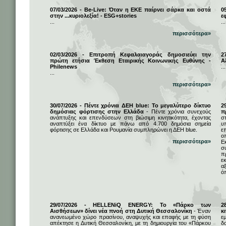
07/03/2026 - Be-Live: Όταν η ΕΚΕ παίρνει σάρκα και οστά
0
στην ...κυριολεξία! - ESG+stories
ε
...
...
περισσότερα»
02/03/2026 - Επιτροπή Κεφαλαιαγοράς δημοσιεύει την
2
πρώτη ετήσια Έκθεση Εταιρικής Κοινωνικής Ευθύνης -
Α
Philenews
...
...
περισσότερα»
30/07/2026 - Πέντε χρόνια ΔΕΗ blue: Το μεγαλύτερο δίκτυο
2
δημόσιας φόρτισης στην Ελλάδα
- Πέντε χρόνια συνεχούς
π
ανάπτυξης και επενδύσεων στη βιώσιμη κινητικότητα, έχοντας
σ
αναπτύξει ένα δίκτυο με πάνω από 4.700 δημόσια σημεία
υ
φόρτισης σε Ελλάδα και Ρουμανία συμπληρώνει η ΔΕΗ blue.
ε
ο
περισσότερα»
Ε
σ
π
ε
α
ό
29/07/2026 - HELLENiQ ENERGY: Το «Πάρκο των
2
Αισθήσεων» δίνει νέα πνοή στη Δυτική Θεσσαλονίκη
- Έναν
κ
ανανεωμένο χώρο πρασίνου, αναψυχής και επαφής με τη φύση
ε
απέκτησε η Δυτική Θεσσαλονίκη, με τη δημιουργία του «Πάρκου
δ