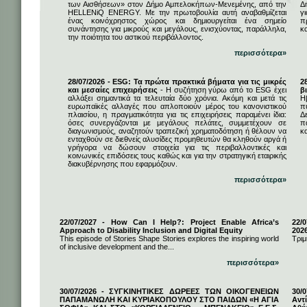
των Αισθήσεων» στον Δήμο Αμπελοκήπων-Μενεμένης, από την
Δ
HELLENiQ ENERGY. Με την πρωτοβουλία αυτή αναβαθμίζεται
γ
ένας κοινόχρηστος χώρος και δημιουργείται ένα σημείο
π
συνάντησης για μικρούς και μεγάλους, ενισχύοντας, παράλληλα,
κ
την ποιότητα του αστικού περιβάλλοντος.
περισσότερα»
28/07/2026 - ESG: Τα πρώτα πρακτικά βήματα για τις μικρές
2
και μεσαίες επιχειρήσεις
- Η συζήτηση γύρω από το ESG έχει
β
αλλάξει σημαντικά τα τελευταία δύο χρόνια. Ακόμη και μετά τις
Η
ευρωπαϊκές αλλαγές που απλοποιούν μέρος του κανονιστικού
π
πλαισίου, η πραγματικότητα για τις επιχειρήσεις παραμένει ίδια:
Δ
όσες συνεργάζονται με μεγάλους πελάτες, συμμετέχουν σε
π
διαγωνισμούς, αναζητούν τραπεζική χρηματοδότηση ή θέλουν να
κα
ενταχθούν σε διεθνείς αλυσίδες προμηθευτών θα κληθούν αργά ή
γρήγορα να δώσουν στοιχεία για τις περιβαλλοντικές και
κοινωνικές επιδόσεις τους καθώς και για την στρατηγική εταιρικής
διακυβέρνησης που εφαρμόζουν.
περισσότερα»
22/07/2027 - How Can I Help?: Project Enable Africa’s
22/0
Approach to Disability Inclusion and Digital Equity
202
This episode of Stories Shape Stories explores the inspiring world
Τριμ
of inclusive development and the...
περισσότερα»
30/07/2026 - ΣΥΓΚΙΝΗΤΙΚΕΣ ΔΩΡΕΕΣ ΤΩΝ ΟΙΚΟΓΕΝΕΙΩΝ
30/
ΠΑΠΑΜΑΝΩΛΗ ΚΑΙ ΚΥΡΙΑΚΟΠΟΥΛΟΥ ΣΤΟ ΠΑΙΔΩΝ «Η ΑΓΙΑ
Αντ