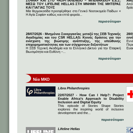
ΣΟΦΙΑ» ΚΑΙ ΣΤΟ «ΚΟΡΓΙΑΛΕΝΕΙΟ – ΜΠΕΝΑΚΕΙΟ» Ε.Ε.Σ.
Αθή
ΜΕΣΩ ΤΟΥ LIFELINE HELLAS ΣΤΗ ΜΝΗΜΗ ΤΗΣ ΜΗΤΕΡΑΣ
Από
ΚΑΙ ΓΙΑΓΙΑΣ ΤΟΥΣ
δρά
Μία θερμοκοιτίδα προσφέρθηκε στο Γενικό Νοσοκομείο Παίδων «
Η Αγία Σοφία» καθώς και επτά φορεία...
περισσότερα»
28/07/2026 - Μνημόνιο Συνεργασίας μεταξύ της ΣΕΒ Τεχνικής
28/
Ακαδημίας και του CSR HELLAS: Κοινές δράσεις για την
εννέ
ενίσχυση της βιώσιμης ανάπτυξης, της υπεύθυνης
Ενν
επιχειρηματικότητας και των σύγχρονων δεξιοτήτων
Πε
Η ΣΕΒ Τεχνική Ακαδημία και το Ελληνικό Δίκτυο για την Εταιρική
Ευαι
Βιωσιμότητα και Ευθύνη –...
περισσότερα»
Νέα ΜΚΟ
Libra Philanthropies
22/07/2027 - How Can I Help?: Project
Enable Africa’s Approach to Disability
Inclusion and Digital Equity
This episode of Stories Shape Stories
explores the inspiring world of inclusive
development and the...
περισσότερα»
Lifeline Hellas