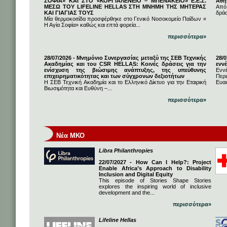
ΣΟΦΙΑ» ΚΑΙ ΣΤΟ «ΚΟΡΓΙΑΛΕΝΕΙΟ – ΜΠΕΝΑΚΕΙΟ» Ε.Ε.Σ.
Αθή
ΜΕΣΩ ΤΟΥ LIFELINE HELLAS ΣΤΗ ΜΝΗΜΗ ΤΗΣ ΜΗΤΕΡΑΣ
Από
ΚΑΙ ΓΙΑΓΙΑΣ ΤΟΥΣ
δρά
Μία θερμοκοιτίδα προσφέρθηκε στο Γενικό Νοσοκομείο Παίδων «
Η Αγία Σοφία» καθώς και επτά φορεία...
περισσότερα»
28/07/2026 - Μνημόνιο Συνεργασίας μεταξύ της ΣΕΒ Τεχνικής
28/
Ακαδημίας και του CSR HELLAS: Κοινές δράσεις για την
εννέ
ενίσχυση της βιώσιμης ανάπτυξης, της υπεύθυνης
Ενν
επιχειρηματικότητας και των σύγχρονων δεξιοτήτων
Πε
Η ΣΕΒ Τεχνική Ακαδημία και το Ελληνικό Δίκτυο για την Εταιρική
Ευαι
Βιωσιμότητα και Ευθύνη –...
περισσότερα»
Νέα ΜΚΟ
Libra Philanthropies
22/07/2027 - How Can I Help?: Project
Enable Africa’s Approach to Disability
Inclusion and Digital Equity
This episode of Stories Shape Stories
explores the inspiring world of inclusive
development and the...
περισσότερα»
Lifeline Hellas