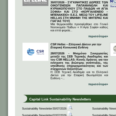
30/07/2026 - ΣΥΓΚΙΝΗΤΙΚΕΣ ΔΩΡΕΕΣ ΤΩΝ
ΟΙΚΟΓΕΝΕΙΩΝ ΠΑΠΑΜΑΝΩΛΗ ΚΑΙ
ΚΥΡΙΑΚΟΠΟΥΛΟΥ ΣΤΟ ΠΑΙΔΩΝ «Η ΑΓΙΑ
ΣΟΦΙΑ» ΚΑΙ ΣΤΟ «ΚΟΡΓΙΑΛΕΝΕΙΟ –
ΜΠΕΝΑΚΕΙΟ» Ε.Ε.Σ. ΜΕΣΩ ΤΟΥ LIFELINE
HELLAS ΣΤΗ ΜΝΗΜΗ ΤΗΣ ΜΗΤΕΡΑΣ ΚΑΙ
ΓΙΑΓΙΑΣ ΤΟΥΣ
Μία θερμοκοιτίδα προσφέρθηκε στο Γενικό
Νοσοκομείο Παίδων « Η Αγία Σοφία» καθώς
και επτά φορεία...
περισσότερα»
CSR Hellas – Ελληνικό Δίκτυο για την
Εταιρική Κοινωνική Ευθύνη
28/07/2026 - Μνημόνιο Συνεργασίας
μεταξύ της ΣΕΒ Τεχνικής Ακαδημίας και
του CSR HELLAS: Κοινές δράσεις για την
ενίσχυση της βιώσιμης ανάπτυξης, της
υπεύθυνης επιχειρηματικότητας και των
σύγχρονων δεξιοτήτων
Η ΣΕΒ Τεχνική Ακαδημία και το Ελληνικό
Δίκτυο για την Εταιρική Βιωσιμότητα και
Ευθύνη –...
περισσότερα»
Capital Link Sustainability Newsletters
Sustainability Newsletter30/07/2026
Sustainability New
Sustainability Newsletter02/07/2026
Sustainability New