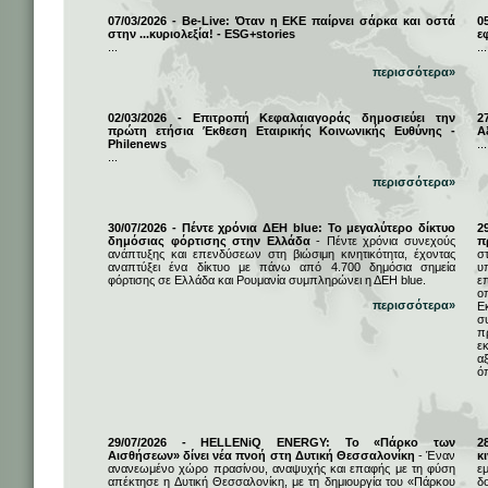
07/03/2026 - Be-Live: Όταν η ΕΚΕ παίρνει σάρκα και οστά
0
στην ...κυριολεξία! - ESG+stories
ε
...
...
περισσότερα»
02/03/2026 - Επιτροπή Κεφαλαιαγοράς δημοσιεύει την
2
πρώτη ετήσια Έκθεση Εταιρικής Κοινωνικής Ευθύνης -
Α
Philenews
...
...
περισσότερα»
30/07/2026 - Πέντε χρόνια ΔΕΗ blue: Το μεγαλύτερο δίκτυο
2
δημόσιας φόρτισης στην Ελλάδα
- Πέντε χρόνια συνεχούς
π
ανάπτυξης και επενδύσεων στη βιώσιμη κινητικότητα, έχοντας
σ
αναπτύξει ένα δίκτυο με πάνω από 4.700 δημόσια σημεία
υ
φόρτισης σε Ελλάδα και Ρουμανία συμπληρώνει η ΔΕΗ blue.
ε
ο
περισσότερα»
Ε
σ
π
ε
α
ό
29/07/2026 - HELLENiQ ENERGY: Το «Πάρκο των
2
Αισθήσεων» δίνει νέα πνοή στη Δυτική Θεσσαλονίκη
- Έναν
κ
ανανεωμένο χώρο πρασίνου, αναψυχής και επαφής με τη φύση
ε
απέκτησε η Δυτική Θεσσαλονίκη, με τη δημιουργία του «Πάρκου
δ