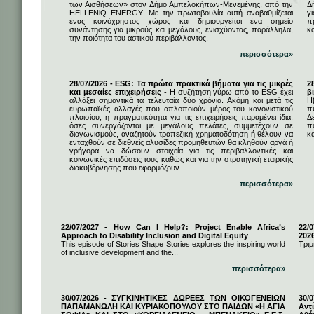
των Αισθήσεων» στον Δήμο Αμπελοκήπων-Μενεμένης, από την
Δ
HELLENiQ ENERGY. Με την πρωτοβουλία αυτή αναβαθμίζεται
γ
ένας κοινόχρηστος χώρος και δημιουργείται ένα σημείο
π
συνάντησης για μικρούς και μεγάλους, ενισχύοντας, παράλληλα,
κ
την ποιότητα του αστικού περιβάλλοντος.
περισσότερα»
28/07/2026 - ESG: Τα πρώτα πρακτικά βήματα για τις μικρές
2
και μεσαίες επιχειρήσεις
- Η συζήτηση γύρω από το ESG έχει
β
αλλάξει σημαντικά τα τελευταία δύο χρόνια. Ακόμη και μετά τις
Η
ευρωπαϊκές αλλαγές που απλοποιούν μέρος του κανονιστικού
π
πλαισίου, η πραγματικότητα για τις επιχειρήσεις παραμένει ίδια:
Δ
όσες συνεργάζονται με μεγάλους πελάτες, συμμετέχουν σε
π
διαγωνισμούς, αναζητούν τραπεζική χρηματοδότηση ή θέλουν να
κα
ενταχθούν σε διεθνείς αλυσίδες προμηθευτών θα κληθούν αργά ή
γρήγορα να δώσουν στοιχεία για τις περιβαλλοντικές και
κοινωνικές επιδόσεις τους καθώς και για την στρατηγική εταιρικής
διακυβέρνησης που εφαρμόζουν.
περισσότερα»
22/07/2027 - How Can I Help?: Project Enable Africa’s
22/0
Approach to Disability Inclusion and Digital Equity
202
This episode of Stories Shape Stories explores the inspiring world
Τριμ
of inclusive development and the...
περισσότερα»
30/07/2026 - ΣΥΓΚΙΝΗΤΙΚΕΣ ΔΩΡΕΕΣ ΤΩΝ ΟΙΚΟΓΕΝΕΙΩΝ
30/
ΠΑΠΑΜΑΝΩΛΗ ΚΑΙ ΚΥΡΙΑΚΟΠΟΥΛΟΥ ΣΤΟ ΠΑΙΔΩΝ «Η ΑΓΙΑ
Αντ