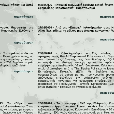
 παίρνει σάρκα και οστά
05/03/2026 - Εταιρική Κοινωνική Ευθύνη: Ειδικό ένθετο
εφημερίδας Παραπολιτικά - Παραπολιτικά
...
περισσότερα»
περισσότ
αγοράς δημοσιεύει την
27/02/2026 - Από την «Εταιρική Φιλανθρωπία» στην Κ
 Κοινωνικής Ευθύνης -
Αξία: Πώς χτίζεται το μέλλον μιας τοπικής κοινωνίας - Vo
...
περισσότ
περισσότερα»
e: Το μεγαλύτερο δίκτυο
29/07/2026 - Ολοκληρώθηκε ο 2ος κύκλος 
- Πέντε χρόνια συνεχούς
προγράμματος GenAI Empowered Educators
- Η Πειρα
μη κινητικότητα, έχοντας
στο πλαίσιο της Εταιρικής της Υπευθυνότητας EQU
ό 4.700 δημόσια σημεία
υποστήριξε για δεύτερη συνεχή χρονιά το πρόγρ
πληρώνει η ΔΕΗ blue.
επιμόρφωσης εκπαιδευτικών "GenAI Empowered Educators"
οποίο υλοποιήθηκε από το The Tipping Point και το Ινστιτ
περισσότερα»
Εκπαιδευτικής Πολιτικής (ΙΕΠ). Με διπλάσιο αρ
συμμετεχόντων σε σχέση με την προηγούμενη χρονιά
πρόγραμμα επιβεβαίωσε την αυξανόμενη ανάγκη
εκπαιδευτικής κοινότητας για ουσιαστική επιμόρφωση 
αξιοποίηση της Παραγωγικής Τεχνητής Νοημοσύνης (Gen
όπως αναφέρει η Πειραιώς σε σχετική ανακοίνωση.
περισσότ
RGY: Το «Πάρκο των
28/07/2026 - Το πρόγραμμα ΕΚΕ της Ελληνικός Χρ
τική Θεσσαλονίκη
- Έναν
κινητοποιεί έργα άνω των 7 εκατ. ευρώ
- Στο πλαίσιο
ς και επαφής με τη φύση
εμβληματικού Προγράμματος Κοινωνικών Επενδύσεων 80 ε
τη δημιουργία του «Πάρκου
δολαρίων, η Ελληνικός Χρυσός σε συνεργασία με τη διοίκησ