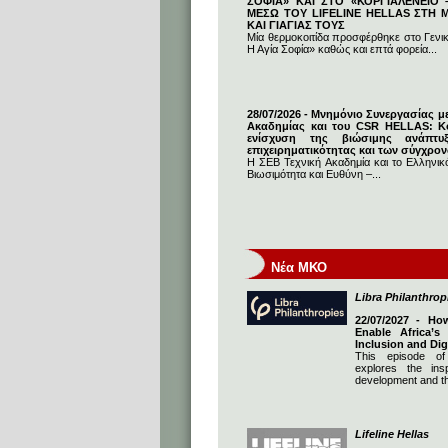
ΣΟΦΙΑ» ΚΑΙ ΣΤΟ «ΚΟΡΓΙΑΛΕΝΕΙΟ –
ΜΕΣΩ ΤΟΥ LIFELINE HELLAS ΣΤΗ
ΚΑΙ ΓΙΑΓΙΑΣ ΤΟΥΣ
Μία θερμοκοιτίδα προσφέρθηκε στο Γενι
Η Αγία Σοφία» καθώς και επτά φορεία...
28/07/2026 - Μνημόνιο Συνεργασίας μ
Ακαδημίας και του CSR HELLAS: Κο
ενίσχυση της βιώσιμης ανάπτυ
επιχειρηματικότητας και των σύγχρο
Η ΣΕΒ Τεχνική Ακαδημία και το Ελληνικό
Βιωσιμότητα και Ευθύνη –...
Νέα ΜΚΟ
Libra Philanthrop
22/07/2027 - Ho
Enable Africa’s
Inclusion and Dig
This episode of
explores the insp
development and th
Lifeline Hellas