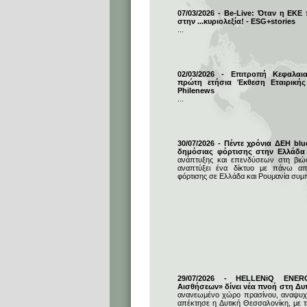
07/03/2026 - Be-Live: Όταν η ΕΚΕ
στην ...κυριολεξία! - ESG+stories
...
02/03/2026 - Επιτροπή Κεφαλαι
πρώτη ετήσια Έκθεση Εταιρικής
Philenews
...
30/07/2026 - Πέντε χρόνια ΔΕΗ blu
δημόσιας φόρτισης στην Ελλάδα
ανάπτυξης και επενδύσεων στη βιώσι
αναπτύξει ένα δίκτυο με πάνω απ
φόρτισης σε Ελλάδα και Ρουμανία συμ
29/07/2026 - HELLENiQ ENE
Αισθήσεων» δίνει νέα πνοή στη Δυ
ανανεωμένο χώρο πρασίνου, αναψυχή
απέκτησε η Δυτική Θεσσαλονίκη, με 