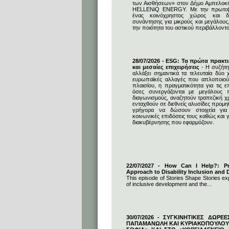
των Αισθήσεων» στον Δήμο Αμπελοκ
HELLENiQ ENERGY. Με την πρωτοβο
ένας κοινόχρηστος χώρος και δη
συνάντησης για μικρούς και μεγάλους
την ποιότητα του αστικού περιβάλλοντο
28/07/2026 - ESG: Τα πρώτα πρακτι
και μεσαίες επιχειρήσεις
- Η συζήτη
αλλάξει σημαντικά τα τελευταία δύο χ
ευρωπαϊκές αλλαγές που απλοποιούν
πλαισίου, η πραγματικότητα για τις επ
όσες συνεργάζονται με μεγάλους 
διαγωνισμούς, αναζητούν τραπεζική 
ενταχθούν σε διεθνείς αλυσίδες προμ
γρήγορα να δώσουν στοιχεία για 
κοινωνικές επιδόσεις τους καθώς και γ
διακυβέρνησης που εφαρμόζουν.
22/07/2027 - How Can I Help?: Pro
Approach to Disability Inclusion and D
This episode of Stories Shape Stories exp
of inclusive development and the...
30/07/2026 - ΣΥΓΚΙΝΗΤΙΚΕΣ ΔΩΡΕ
ΠΑΠΑΜΑΝΩΛΗ ΚΑΙ ΚΥΡΙΑΚΟΠΟΥΛΟΥ 