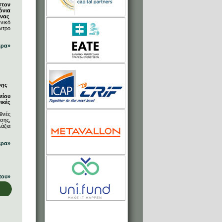
στον
όνια
ήνας
νικό
ντρο
ερα»
σης
είου
ικές
θνές
σης,
άζια
ερα»
που»