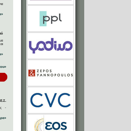
ια
α»
πό
μα
αι
α»
που»
Ε.Σ.
ος -
ερα»