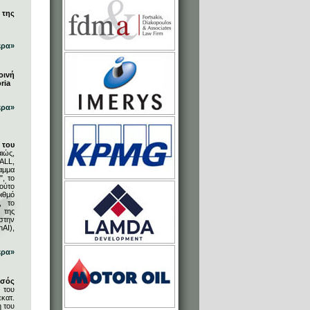
 της
ερα»
οινή
ria
ερα»
του
ιώς,
ALL,
αμμα
, το
ούτο
ιθμό
, το
 της
στην
AI),
ερα»
υσός
 του
κατ.
η του