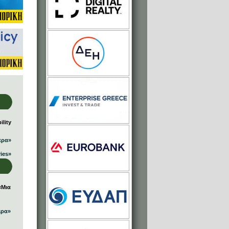
lity
ερα»
ries»
«Μια
ερα»