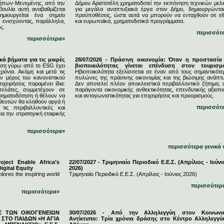
ήπων-Μενεμένης, από την
Δήμου Αριστοτέλη χρηματοδοτεί την εκπόνηση τεχνικών μελ
υλία αυτή αναβαθμίζεται
για μεγάλα αναπτυξιακά έργα στον Δήμο, δημιουργώντας
μιουργείται ένα σημείο
προϋποθέσεις, ώστε αυτά να μπορούν να ενταχθούν σε εθ
, ενισχύοντας, παράλληλα,
και ευρωπαϊκά, χρηματοδοτικά προγράμματα.
ς.
περισσότ
περισσότερα»
κά βήματα για τις μικρές
28/07/2026 - Πράσινη οικονομία: Όταν η προστασία
ση γύρω από το ESG έχει
βιοποικιλότητας γίνεται επένδυση στον τουρισμ
ρόνια. Ακόμη και μετά τις
Ηβιοποικιλότητα εξελίσσεται σε έναν από τους σημαντικότε
 μέρος του κανονιστικού
πυλώνες της πράσινης οικονομίας και της βιώσιμης ανάπτυ
ιχειρήσεις παραμένει ίδια:
Δεν αποτελεί πλέον αποκλειστικά περιβαλλοντικό ζήτημα, 
πελάτες, συμμετέχουν σε
παράγοντα οικονομικής ανθεκτικότητας, επενδυτικής αξιοπι
χρηματοδότηση ή θέλουν να
και ανταγωνιστικότητας για επιχειρήσεις και προορισμούς.
ηθευτών θα κληθούν αργά ή
περισσότ
τις περιβαλλοντικές και
ια την στρατηγική εταιρικής
περισσότερα»
περισσότερα γενικά 
ject Enable Africa’s
22/07/2027 - Τριμηνιαίο Περιοδικό Ε.Ε.Σ. (Απρίλιος - Ιούνι
igital Equity
2026)
lores the inspiring world
Τριμηνιαίο Περιοδικό Ε.Ε.Σ. (Απρίλιος - Ιούνιος 2026)
περισσότερ
περισσότερα»
ΕΣ ΤΩΝ ΟΙΚΟΓΕΝΕΙΩΝ
30/07/2026 - Από την Αλληλεγγύη στον Κοινωνι
ΣΤΟ ΠΑΙΔΩΝ «Η ΑΓΙΑ
Αντίκτυπο: Τρία χρόνια δράσης στο Κέντρο Αλληλεγγύ