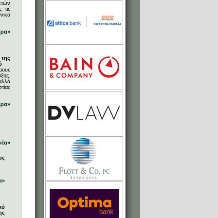
ετών
 τις
νικά
ερα»
 της
ό
-
ρους
ξης.
αλλά
στίας
ερα»
νέα»
ος
α»
κό
ης