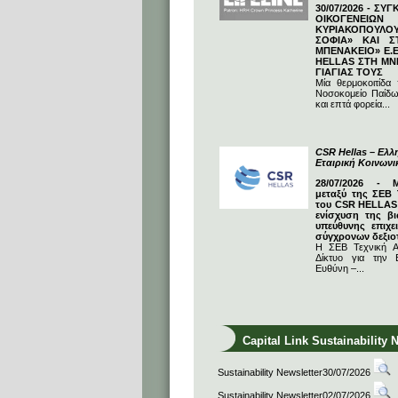
30/07/2026 - ΣΥ
ΟΙΚΟΓΕΝΕΙΩ
ΚΥΡΙΑΚΟΠΟΥΛΟΥ
ΣΟΦΙΑ» ΚΑΙ Σ
ΜΠΕΝΑΚΕΙΟ» Ε.Ε
HELLAS ΣΤΗ ΜΝ
ΓΙΑΓΙΑΣ ΤΟΥΣ
Μία θερμοκοιτίδα
Νοσοκομείο Παίδω
και επτά φορεία...
CSR Hellas – Ελλη
Εταιρική Κοινων
28/07/2026 - 
μεταξύ της ΣΕΒ 
του CSR HELLAS:
ενίσχυση της βι
υπεύθυνης επιχε
σύγχρονων δεξιο
Η ΣΕΒ Τεχνική Α
Δίκτυο για την Ε
Ευθύνη –...
Capital Link Sustainability 
Sustainability Newsletter30/07/2026
Sustainability Newsletter02/07/2026