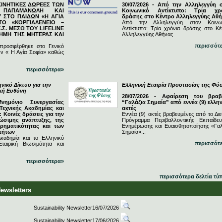
ΓΚΙΝΗΤΙΚΕΣ ΔΩΡΕΕΣ ΤΩΝ
30/07/2026 - Από την Αλληλεγγύη 
Ν ΠΑΠΑΜΑΝΩΛΗ ΚΑΙ
Κοινωνικό Αντίκτυπο: Τρία χρ
 ΣΤΟ ΠΑΙΔΩΝ «Η ΑΓΙΑ
δράσης στο Κέντρο Αλληλεγγύης Αθ
ΤΟ «ΚΟΡΓΙΑΛΕΝΕΙΟ –
Από την Αλληλεγγύη στον Κοινω
.Σ. ΜΕΣΩ ΤΟΥ LIFELINE
Αντίκτυπο: Τρία χρόνια δράσης στο Κέ
ΗΜΗ ΤΗΣ ΜΗΤΕΡΑΣ ΚΑΙ
Αλληλεγγύης Αθήνας
περισσότ
 προσφέρθηκε στο Γενικό
ν « Η Αγία Σοφία» καθώς
περισσότερα»
νικό Δίκτυο για την
Ελληνική Εταιρία Προστασίας της Φύ
ική Ευθύνη
28/07/2026 - Αφαίρεση του βραβ
Μνημόνιο Συνεργασίας
“Γαλάζια Σημαία” από εννέα (9) ελλην
Τεχνικής Ακαδημίας και
ακτές
 Κοινές δράσεις για την
Εννέα (9) ακτές βραβευμένες από το Διε
ώσιμης ανάπτυξης, της
Πρόγραμμα Περιβαλλοντικής Εκπαίδευ
ιρηματικότητας και των
Ενημέρωσης και Ευαισθητοποίησης «Γαλ
τήτων
Σημαία»...
καδημία και το Ελληνικό
περισσότ
ταιρική Βιωσιμότητα και
περισσότερα»
περισσότερα δελτία τύ
Newsletters
Sustainability Newsletter16/07/2026
Sustainability Newsletter17/06/2026