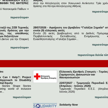
 ΜΠΕΝΑΚΕΙΟ» Ε.Ε.Σ.
Αθήνας
 ΜΝΗΜΗ ΤΗΣ ΜΗΤΕΡΑΣ
Από την Αλληλεγγύη στον Κοινωνικό Αντίκτυπο: Τρία χρόν
δράσης στο Κέντρο Αλληλεγγύης Αθήνας
κό Νοσοκομείο Παίδων «
περισσότερ
περισσότερα»
εταξύ της ΣΕΒ Τεχνικής
28/07/2026 - Αφαίρεση του βραβείου “Γαλάζια Σημαία” α
ινές δράσεις για την
εννέα (9) ελληνικές ακτές
ξης, της υπεύθυνης
Εννέα (9) ακτές βραβευμένες από το Διεθνές Πρόγραμ
νων δεξιοτήτων
Περιβαλλοντικής Εκπαίδευσης, Ενημέρωσης κ
 Δίκτυο για την Εταιρική
Ευαισθητοποίησης «Γαλάζια Σημαία»...
περισσότερ
περισσότερα»
περισσότερα δελτία τύ
ies
Ελληνικός Ερυθρός Σταυρός - Τομέας
Σαμαρειτών, Διασωστών και
w Can I Help?: Project
Ναυαγοσωστών
 Approach to Disability
ital Equity
22/07/2027 - Τριμηνιαίο Περιοδικό Ε.
 Stories Shape Stories
(Απρίλιος - Ιούνιος 2026)
iring world of inclusive
Τριμηνιαίο Περιοδικό Ε.Ε.Σ. (Απρίλι
e...
Ιούνιος 2026)
περισσότερα»
περισσότ
Solidarity Now