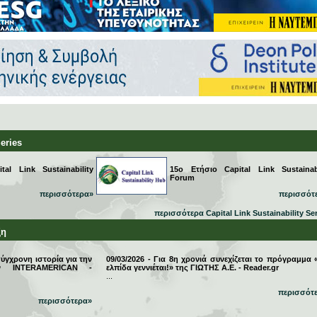
Series
al Link Sustainability
15ο Ετήσιο Capital Link Sustainabi
Forum
περισσότερα»
περισσότ
περισσότερα Capital Link Sustainability Se
ξη
σύγχρονη ιστορία για την
09/03/2026 - Για 8η χρονιά συνεχίζεται το πρόγραμμα 
την INTERAMERICAN -
ελπίδα γεννιέται!» της ΓΙΩΤΗΣ Α.Ε. - Reader.gr
...
περισσότ
περισσότερα»