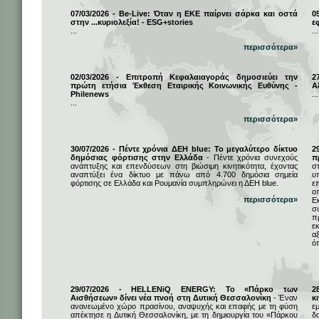
07/03/2026 - Be-Live: Όταν η ΕΚΕ παίρνει σάρκα και οστά
0
στην ...κυριολεξία! - ESG+stories
ε
...
...
περισσότερα»
02/03/2026 - Επιτροπή Κεφαλαιαγοράς δημοσιεύει την
2
πρώτη ετήσια Έκθεση Εταιρικής Κοινωνικής Ευθύνης -
Α
Philenews
...
...
περισσότερα»
30/07/2026 - Πέντε χρόνια ΔΕΗ blue: Το μεγαλύτερο δίκτυο
2
δημόσιας φόρτισης στην Ελλάδα
- Πέντε χρόνια συνεχούς
π
ανάπτυξης και επενδύσεων στη βιώσιμη κινητικότητα, έχοντας
σ
αναπτύξει ένα δίκτυο με πάνω από 4.700 δημόσια σημεία
υ
φόρτισης σε Ελλάδα και Ρουμανία συμπληρώνει η ΔΕΗ blue.
ε
ο
περισσότερα»
Ε
σ
π
ε
α
ό
29/07/2026 - HELLENiQ ENERGY: Το «Πάρκο των
2
Αισθήσεων» δίνει νέα πνοή στη Δυτική Θεσσαλονίκη
- Έναν
κ
ανανεωμένο χώρο πρασίνου, αναψυχής και επαφής με τη φύση
ε
απέκτησε η Δυτική Θεσσαλονίκη, με τη δημιουργία του «Πάρκου
δ