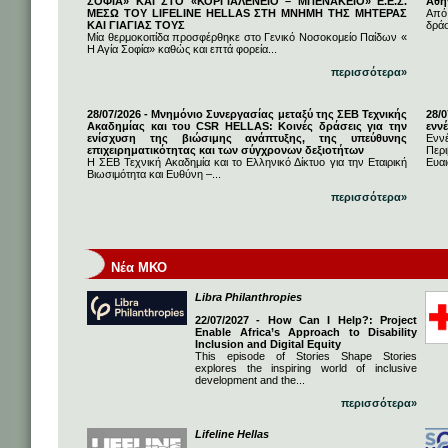
ΣΟΦΙΑ» ΚΑΙ ΣΤΟ «ΚΟΡΓΙΑΛΕΝΕΙΟ – ΜΠΕΝΑΚΕΙΟ» Ε.Ε.Σ.
Αθή
ΜΕΣΩ ΤΟΥ LIFELINE HELLAS ΣΤΗ ΜΝΗΜΗ ΤΗΣ ΜΗΤΕΡΑΣ
Από
ΚΑΙ ΓΙΑΓΙΑΣ ΤΟΥΣ
δρά
Μία θερμοκοιτίδα προσφέρθηκε στο Γενικό Νοσοκομείο Παίδων «
Η Αγία Σοφία» καθώς και επτά φορεία...
περισσότερα»
28/07/2026 - Μνημόνιο Συνεργασίας μεταξύ της ΣΕΒ Τεχνικής
28/
Ακαδημίας και του CSR HELLAS: Κοινές δράσεις για την
εννέ
ενίσχυση της βιώσιμης ανάπτυξης, της υπεύθυνης
Ενν
επιχειρηματικότητας και των σύγχρονων δεξιοτήτων
Πε
Η ΣΕΒ Τεχνική Ακαδημία και το Ελληνικό Δίκτυο για την Εταιρική
Ευαι
Βιωσιμότητα και Ευθύνη –...
περισσότερα»
Νέα ΜΚΟ
Libra Philanthropies
22/07/2027 - How Can I Help?: Project
Enable Africa’s Approach to Disability
Inclusion and Digital Equity
This episode of Stories Shape Stories
explores the inspiring world of inclusive
development and the...
περισσότερα»
Lifeline Hellas