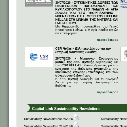
30/07/2026 - ΣΥΓΚΙΝΗΤΙΚΕΣ ΔΩΡΕΕΣ ΤΩΝ
ΟΙΚΟΓΕΝΕΙΩΝ ΠΑΠΑΜΑΝΩΛΗ ΚΑΙ
ΚΥΡΙΑΚΟΠΟΥΛΟΥ ΣΤΟ ΠΑΙΔΩΝ «Η ΑΓΙΑ
ΣΟΦΙΑ» ΚΑΙ ΣΤΟ «ΚΟΡΓΙΑΛΕΝΕΙΟ –
ΜΠΕΝΑΚΕΙΟ» Ε.Ε.Σ. ΜΕΣΩ ΤΟΥ LIFELINE
HELLAS ΣΤΗ ΜΝΗΜΗ ΤΗΣ ΜΗΤΕΡΑΣ ΚΑΙ
ΓΙΑΓΙΑΣ ΤΟΥΣ
Μία θερμοκοιτίδα προσφέρθηκε στο Γενικό
Νοσοκομείο Παίδων « Η Αγία Σοφία» καθώς
και επτά φορεία...
περισσότερα»
CSR Hellas – Ελληνικό Δίκτυο για την
Εταιρική Κοινωνική Ευθύνη
28/07/2026 - Μνημόνιο Συνεργασίας
μεταξύ της ΣΕΒ Τεχνικής Ακαδημίας και
του CSR HELLAS: Κοινές δράσεις για την
ενίσχυση της βιώσιμης ανάπτυξης, της
υπεύθυνης επιχειρηματικότητας και των
σύγχρονων δεξιοτήτων
Η ΣΕΒ Τεχνική Ακαδημία και το Ελληνικό
Δίκτυο για την Εταιρική Βιωσιμότητα και
Ευθύνη –...
περισσότερα»
Capital Link Sustainability Newsletters
Sustainability Newsletter30/07/2026
Sustainability New
Sustainability Newsletter02/07/2026
Sustainability New