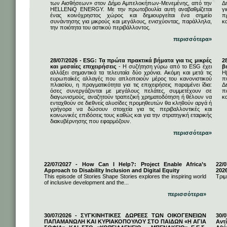
των Αισθήσεων» στον Δήμο Αμπελοκήπων-Μενεμένης, από την
Δ
HELLENiQ ENERGY. Με την πρωτοβουλία αυτή αναβαθμίζεται
γ
ένας κοινόχρηστος χώρος και δημιουργείται ένα σημείο
π
συνάντησης για μικρούς και μεγάλους, ενισχύοντας, παράλληλα,
κ
την ποιότητα του αστικού περιβάλλοντος.
περισσότερα»
28/07/2026 - ESG: Τα πρώτα πρακτικά βήματα για τις μικρές
2
και μεσαίες επιχειρήσεις
- Η συζήτηση γύρω από το ESG έχει
β
αλλάξει σημαντικά τα τελευταία δύο χρόνια. Ακόμη και μετά τις
Η
ευρωπαϊκές αλλαγές που απλοποιούν μέρος του κανονιστικού
π
πλαισίου, η πραγματικότητα για τις επιχειρήσεις παραμένει ίδια:
Δ
όσες συνεργάζονται με μεγάλους πελάτες, συμμετέχουν σε
π
διαγωνισμούς, αναζητούν τραπεζική χρηματοδότηση ή θέλουν να
κα
ενταχθούν σε διεθνείς αλυσίδες προμηθευτών θα κληθούν αργά ή
γρήγορα να δώσουν στοιχεία για τις περιβαλλοντικές και
κοινωνικές επιδόσεις τους καθώς και για την στρατηγική εταιρικής
διακυβέρνησης που εφαρμόζουν.
περισσότερα»
22/07/2027 - How Can I Help?: Project Enable Africa’s
22/0
Approach to Disability Inclusion and Digital Equity
202
This episode of Stories Shape Stories explores the inspiring world
Τριμ
of inclusive development and the...
περισσότερα»
30/07/2026 - ΣΥΓΚΙΝΗΤΙΚΕΣ ΔΩΡΕΕΣ ΤΩΝ ΟΙΚΟΓΕΝΕΙΩΝ
30/
ΠΑΠΑΜΑΝΩΛΗ ΚΑΙ ΚΥΡΙΑΚΟΠΟΥΛΟΥ ΣΤΟ ΠΑΙΔΩΝ «Η ΑΓΙΑ
Αντ