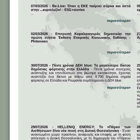
07/03/2026 - Be-Live: Όταν η ΕΚΕ παίρνει σάρκα και οστά
0
στην ...κυριολεξία! - ESG+stories
ε
...
...
περισσότερα»
02/03/2026 - Επιτροπή Κεφαλαιαγοράς δημοσιεύει την
2
πρώτη ετήσια Έκθεση Εταιρικής Κοινωνικής Ευθύνης -
Α
Philenews
...
...
περισσότερα»
30/07/2026 - Πέντε χρόνια ΔΕΗ blue: Το μεγαλύτερο δίκτυο
2
δημόσιας φόρτισης στην Ελλάδα
- Πέντε χρόνια συνεχούς
π
ανάπτυξης και επενδύσεων στη βιώσιμη κινητικότητα, έχοντας
σ
αναπτύξει ένα δίκτυο με πάνω από 4.700 δημόσια σημεία
υ
φόρτισης σε Ελλάδα και Ρουμανία συμπληρώνει η ΔΕΗ blue.
ε
ο
περισσότερα»
Ε
σ
π
ε
α
ό
29/07/2026 - HELLENiQ ENERGY: Το «Πάρκο των
2
Αισθήσεων» δίνει νέα πνοή στη Δυτική Θεσσαλονίκη
- Έναν
κ
ανανεωμένο χώρο πρασίνου, αναψυχής και επαφής με τη φύση
ε
απέκτησε η Δυτική Θεσσαλονίκη, με τη δημιουργία του «Πάρκου
δ