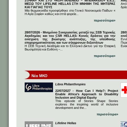
ΣΟΦΙΑ» ΚΑΙ ΣΤΟ «ΚΟΡΓΙΑΛΕΝΕΙΟ – ΜΠΕΝΑΚΕΙΟ» Ε.Ε.Σ.
Αθή
ΜΕΣΩ ΤΟΥ LIFELINE HELLAS ΣΤΗ ΜΝΗΜΗ ΤΗΣ ΜΗΤΕΡΑΣ
Από
ΚΑΙ ΓΙΑΓΙΑΣ ΤΟΥΣ
δρά
Μία θερμοκοιτίδα προσφέρθηκε στο Γενικό Νοσοκομείο Παίδων «
Η Αγία Σοφία» καθώς και επτά φορεία...
περισσότερα»
28/07/2026 - Μνημόνιο Συνεργασίας μεταξύ της ΣΕΒ Τεχνικής
28/
Ακαδημίας και του CSR HELLAS: Κοινές δράσεις για την
εννέ
ενίσχυση της βιώσιμης ανάπτυξης, της υπεύθυνης
Ενν
επιχειρηματικότητας και των σύγχρονων δεξιοτήτων
Πε
Η ΣΕΒ Τεχνική Ακαδημία και το Ελληνικό Δίκτυο για την Εταιρική
Ευαι
Βιωσιμότητα και Ευθύνη –...
περισσότερα»
Νέα ΜΚΟ
Libra Philanthropies
22/07/2027 - How Can I Help?: Project
Enable Africa’s Approach to Disability
Inclusion and Digital Equity
This episode of Stories Shape Stories
explores the inspiring world of inclusive
development and the...
περισσότερα»
Lifeline Hellas