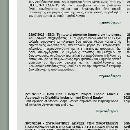
των Αισθήσεων» στον Δήμο Αμπελοκήπων-Μενεμένης, από την
Δ
HELLENiQ ENERGY. Με την πρωτοβουλία αυτή αναβαθμίζεται
γ
ένας κοινόχρηστος χώρος και δημιουργείται ένα σημείο
π
συνάντησης για μικρούς και μεγάλους, ενισχύοντας, παράλληλα,
κ
την ποιότητα του αστικού περιβάλλοντος.
περισσότερα»
28/07/2026 - ESG: Τα πρώτα πρακτικά βήματα για τις μικρές
2
και μεσαίες επιχειρήσεις
- Η συζήτηση γύρω από το ESG έχει
β
αλλάξει σημαντικά τα τελευταία δύο χρόνια. Ακόμη και μετά τις
Η
ευρωπαϊκές αλλαγές που απλοποιούν μέρος του κανονιστικού
π
πλαισίου, η πραγματικότητα για τις επιχειρήσεις παραμένει ίδια:
Δ
όσες συνεργάζονται με μεγάλους πελάτες, συμμετέχουν σε
π
διαγωνισμούς, αναζητούν τραπεζική χρηματοδότηση ή θέλουν να
κα
ενταχθούν σε διεθνείς αλυσίδες προμηθευτών θα κληθούν αργά ή
γρήγορα να δώσουν στοιχεία για τις περιβαλλοντικές και
κοινωνικές επιδόσεις τους καθώς και για την στρατηγική εταιρικής
διακυβέρνησης που εφαρμόζουν.
περισσότερα»
22/07/2027 - How Can I Help?: Project Enable Africa’s
22/0
Approach to Disability Inclusion and Digital Equity
202
This episode of Stories Shape Stories explores the inspiring world
Τριμ
of inclusive development and the...
περισσότερα»
30/07/2026 - ΣΥΓΚΙΝΗΤΙΚΕΣ ΔΩΡΕΕΣ ΤΩΝ ΟΙΚΟΓΕΝΕΙΩΝ
30/
ΠΑΠΑΜΑΝΩΛΗ ΚΑΙ ΚΥΡΙΑΚΟΠΟΥΛΟΥ ΣΤΟ ΠΑΙΔΩΝ «Η ΑΓΙΑ
Αντ