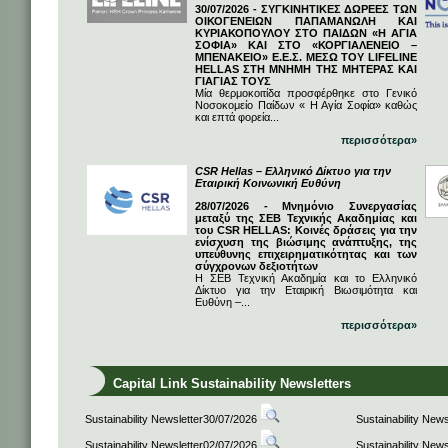
30/07/2026 - ΣΥΓΚΙΝΗΤΙΚΕΣ ΔΩΡΕΕΣ ΤΩΝ
ΟΙΚΟΓΕΝΕΙΩΝ ΠΑΠΑΜΑΝΩΛΗ ΚΑΙ
ΚΥΡΙΑΚΟΠΟΥΛΟΥ ΣΤΟ ΠΑΙΔΩΝ «Η ΑΓΙΑ
ΣΟΦΙΑ» ΚΑΙ ΣΤΟ «ΚΟΡΓΙΑΛΕΝΕΙΟ –
ΜΠΕΝΑΚΕΙΟ» Ε.Ε.Σ. ΜΕΣΩ ΤΟΥ LIFELINE
HELLAS ΣΤΗ ΜΝΗΜΗ ΤΗΣ ΜΗΤΕΡΑΣ ΚΑΙ
ΓΙΑΓΙΑΣ ΤΟΥΣ
Μία θερμοκοιτίδα προσφέρθηκε στο Γενικό
Νοσοκομείο Παίδων « Η Αγία Σοφία» καθώς
και επτά φορεία...
περισσότερα»
CSR Hellas – Ελληνικό Δίκτυο για την
Εταιρική Κοινωνική Ευθύνη
28/07/2026 - Μνημόνιο Συνεργασίας
μεταξύ της ΣΕΒ Τεχνικής Ακαδημίας και
του CSR HELLAS: Κοινές δράσεις για την
ενίσχυση της βιώσιμης ανάπτυξης, της
υπεύθυνης επιχειρηματικότητας και των
σύγχρονων δεξιοτήτων
Η ΣΕΒ Τεχνική Ακαδημία και το Ελληνικό
Δίκτυο για την Εταιρική Βιωσιμότητα και
Ευθύνη –...
περισσότερα»
Capital Link Sustainability Newsletters
Sustainability Newsletter30/07/2026
Sustainability New
Sustainability Newsletter02/07/2026
Sustainability New