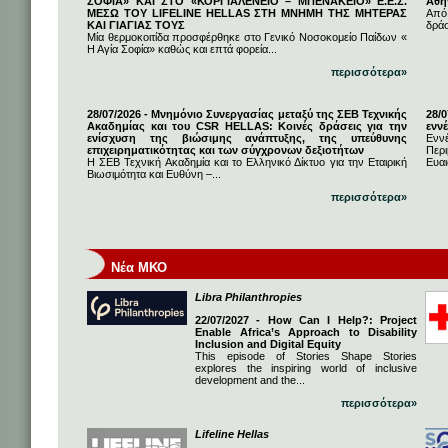
ΣΟΦΙΑ» ΚΑΙ ΣΤΟ «ΚΟΡΓΙΑΛΕΝΕΙΟ – ΜΠΕΝΑΚΕΙΟ» Ε.Ε.Σ.
Αθή
ΜΕΣΩ ΤΟΥ LIFELINE HELLAS ΣΤΗ ΜΝΗΜΗ ΤΗΣ ΜΗΤΕΡΑΣ
Από
ΚΑΙ ΓΙΑΓΙΑΣ ΤΟΥΣ
δρά
Μία θερμοκοιτίδα προσφέρθηκε στο Γενικό Νοσοκομείο Παίδων «
Η Αγία Σοφία» καθώς και επτά φορεία...
περισσότερα»
28/07/2026 - Μνημόνιο Συνεργασίας μεταξύ της ΣΕΒ Τεχνικής
28/
Ακαδημίας και του CSR HELLAS: Κοινές δράσεις για την
εννέ
ενίσχυση της βιώσιμης ανάπτυξης, της υπεύθυνης
Ενν
επιχειρηματικότητας και των σύγχρονων δεξιοτήτων
Πε
Η ΣΕΒ Τεχνική Ακαδημία και το Ελληνικό Δίκτυο για την Εταιρική
Ευαι
Βιωσιμότητα και Ευθύνη –...
περισσότερα»
Νέα ΜΚΟ
Libra Philanthropies
22/07/2027 - How Can I Help?: Project
Enable Africa’s Approach to Disability
Inclusion and Digital Equity
This episode of Stories Shape Stories
explores the inspiring world of inclusive
development and the...
περισσότερα»
Lifeline Hellas