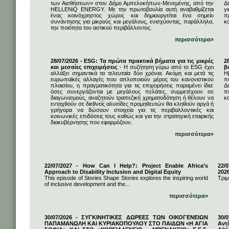
των Αισθήσεων» στον Δήμο Αμπελοκήπων-Μενεμένης, από την
Δ
HELLENiQ ENERGY. Με την πρωτοβουλία αυτή αναβαθμίζεται
γ
ένας κοινόχρηστος χώρος και δημιουργείται ένα σημείο
π
συνάντησης για μικρούς και μεγάλους, ενισχύοντας, παράλληλα,
κ
την ποιότητα του αστικού περιβάλλοντος.
περισσότερα»
28/07/2026 - ESG: Τα πρώτα πρακτικά βήματα για τις μικρές
2
και μεσαίες επιχειρήσεις
- Η συζήτηση γύρω από το ESG έχει
β
αλλάξει σημαντικά τα τελευταία δύο χρόνια. Ακόμη και μετά τις
Η
ευρωπαϊκές αλλαγές που απλοποιούν μέρος του κανονιστικού
π
πλαισίου, η πραγματικότητα για τις επιχειρήσεις παραμένει ίδια:
Δ
όσες συνεργάζονται με μεγάλους πελάτες, συμμετέχουν σε
π
διαγωνισμούς, αναζητούν τραπεζική χρηματοδότηση ή θέλουν να
κα
ενταχθούν σε διεθνείς αλυσίδες προμηθευτών θα κληθούν αργά ή
γρήγορα να δώσουν στοιχεία για τις περιβαλλοντικές και
κοινωνικές επιδόσεις τους καθώς και για την στρατηγική εταιρικής
διακυβέρνησης που εφαρμόζουν.
περισσότερα»
22/07/2027 - How Can I Help?: Project Enable Africa’s
22/0
Approach to Disability Inclusion and Digital Equity
202
This episode of Stories Shape Stories explores the inspiring world
Τριμ
of inclusive development and the...
περισσότερα»
30/07/2026 - ΣΥΓΚΙΝΗΤΙΚΕΣ ΔΩΡΕΕΣ ΤΩΝ ΟΙΚΟΓΕΝΕΙΩΝ
30/
ΠΑΠΑΜΑΝΩΛΗ ΚΑΙ ΚΥΡΙΑΚΟΠΟΥΛΟΥ ΣΤΟ ΠΑΙΔΩΝ «Η ΑΓΙΑ
Αντ