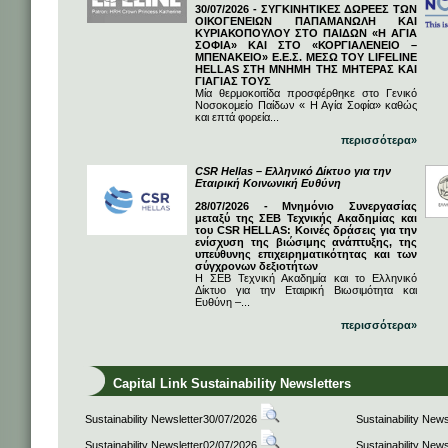
30/07/2026 - ΣΥΓΚΙΝΗΤΙΚΕΣ ΔΩΡΕΕΣ ΤΩΝ
ΟΙΚΟΓΕΝΕΙΩΝ ΠΑΠΑΜΑΝΩΛΗ ΚΑΙ
ΚΥΡΙΑΚΟΠΟΥΛΟΥ ΣΤΟ ΠΑΙΔΩΝ «Η ΑΓΙΑ
ΣΟΦΙΑ» ΚΑΙ ΣΤΟ «ΚΟΡΓΙΑΛΕΝΕΙΟ –
ΜΠΕΝΑΚΕΙΟ» Ε.Ε.Σ. ΜΕΣΩ ΤΟΥ LIFELINE
HELLAS ΣΤΗ ΜΝΗΜΗ ΤΗΣ ΜΗΤΕΡΑΣ ΚΑΙ
ΓΙΑΓΙΑΣ ΤΟΥΣ
Μία θερμοκοιτίδα προσφέρθηκε στο Γενικό
Νοσοκομείο Παίδων « Η Αγία Σοφία» καθώς
και επτά φορεία...
περισσότερα»
CSR Hellas – Ελληνικό Δίκτυο για την
Εταιρική Κοινωνική Ευθύνη
28/07/2026 - Μνημόνιο Συνεργασίας
μεταξύ της ΣΕΒ Τεχνικής Ακαδημίας και
του CSR HELLAS: Κοινές δράσεις για την
ενίσχυση της βιώσιμης ανάπτυξης, της
υπεύθυνης επιχειρηματικότητας και των
σύγχρονων δεξιοτήτων
Η ΣΕΒ Τεχνική Ακαδημία και το Ελληνικό
Δίκτυο για την Εταιρική Βιωσιμότητα και
Ευθύνη –...
περισσότερα»
Capital Link Sustainability Newsletters
Sustainability Newsletter30/07/2026
Sustainability New
Sustainability Newsletter02/07/2026
Sustainability New