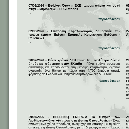
07/03/2026 - Be-Live: Όταν η ΕΚΕ παίρνει σάρκα και οστά
0
στην ...κυριολεξία! - ESG+stories
ε
...
...
περισσότερα»
02/03/2026 - Επιτροπή Κεφαλαιαγοράς δημοσιεύει την
2
πρώτη ετήσια Έκθεση Εταιρικής Κοινωνικής Ευθύνης -
Α
Philenews
...
...
περισσότερα»
30/07/2026 - Πέντε χρόνια ΔΕΗ blue: Το μεγαλύτερο δίκτυο
2
δημόσιας φόρτισης στην Ελλάδα
- Πέντε χρόνια συνεχούς
π
ανάπτυξης και επενδύσεων στη βιώσιμη κινητικότητα, έχοντας
σ
αναπτύξει ένα δίκτυο με πάνω από 4.700 δημόσια σημεία
υ
φόρτισης σε Ελλάδα και Ρουμανία συμπληρώνει η ΔΕΗ blue.
ε
ο
περισσότερα»
Ε
σ
π
ε
α
ό
29/07/2026 - HELLENiQ ENERGY: Το «Πάρκο των
2
Αισθήσεων» δίνει νέα πνοή στη Δυτική Θεσσαλονίκη
- Έναν
κ
ανανεωμένο χώρο πρασίνου, αναψυχής και επαφής με τη φύση
ε
απέκτησε η Δυτική Θεσσαλονίκη, με τη δημιουργία του «Πάρκου
δ