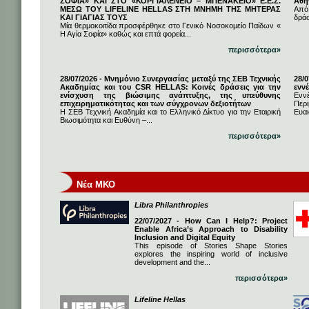
ΣΟΦΙΑ» ΚΑΙ ΣΤΟ «ΚΟΡΓΙΑΛΕΝΕΙΟ – ΜΠΕΝΑΚΕΙΟ» Ε.Ε.Σ.
Αθή
ΜΕΣΩ ΤΟΥ LIFELINE HELLAS ΣΤΗ ΜΝΗΜΗ ΤΗΣ ΜΗΤΕΡΑΣ
Από
ΚΑΙ ΓΙΑΓΙΑΣ ΤΟΥΣ
δρά
Μία θερμοκοιτίδα προσφέρθηκε στο Γενικό Νοσοκομείο Παίδων «
Η Αγία Σοφία» καθώς και επτά φορεία...
περισσότερα»
28/07/2026 - Μνημόνιο Συνεργασίας μεταξύ της ΣΕΒ Τεχνικής
28/
Ακαδημίας και του CSR HELLAS: Κοινές δράσεις για την
εννέ
ενίσχυση της βιώσιμης ανάπτυξης, της υπεύθυνης
Ενν
επιχειρηματικότητας και των σύγχρονων δεξιοτήτων
Πε
Η ΣΕΒ Τεχνική Ακαδημία και το Ελληνικό Δίκτυο για την Εταιρική
Ευαι
Βιωσιμότητα και Ευθύνη –...
περισσότερα»
Νέα ΜΚΟ
Libra Philanthropies
22/07/2027 - How Can I Help?: Project
Enable Africa’s Approach to Disability
Inclusion and Digital Equity
This episode of Stories Shape Stories
explores the inspiring world of inclusive
development and the...
περισσότερα»
Lifeline Hellas