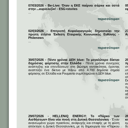
07/03/2026 - Be-Live: Όταν η ΕΚΕ παίρνει σάρκα και οστά
0
στην ...κυριολεξία! - ESG+stories
ε
...
...
περισσότερα»
02/03/2026 - Επιτροπή Κεφαλαιαγοράς δημοσιεύει την
2
πρώτη ετήσια Έκθεση Εταιρικής Κοινωνικής Ευθύνης -
Α
Philenews
...
...
περισσότερα»
30/07/2026 - Πέντε χρόνια ΔΕΗ blue: Το μεγαλύτερο δίκτυο
2
δημόσιας φόρτισης στην Ελλάδα
- Πέντε χρόνια συνεχούς
π
ανάπτυξης και επενδύσεων στη βιώσιμη κινητικότητα, έχοντας
σ
αναπτύξει ένα δίκτυο με πάνω από 4.700 δημόσια σημεία
υ
φόρτισης σε Ελλάδα και Ρουμανία συμπληρώνει η ΔΕΗ blue.
ε
ο
περισσότερα»
Ε
σ
π
ε
α
ό
29/07/2026 - HELLENiQ ENERGY: Το «Πάρκο των
2
Αισθήσεων» δίνει νέα πνοή στη Δυτική Θεσσαλονίκη
- Έναν
κ
ανανεωμένο χώρο πρασίνου, αναψυχής και επαφής με τη φύση
ε
απέκτησε η Δυτική Θεσσαλονίκη, με τη δημιουργία του «Πάρκου
δ