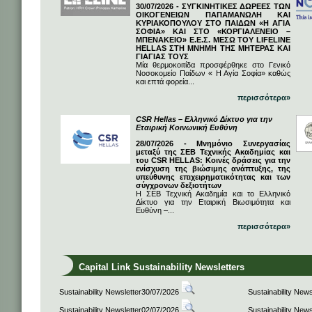
30/07/2026 - ΣΥΓΚΙΝΗΤΙΚΕΣ ΔΩΡΕΕΣ ΤΩΝ
ΟΙΚΟΓΕΝΕΙΩΝ ΠΑΠΑΜΑΝΩΛΗ ΚΑΙ
ΚΥΡΙΑΚΟΠΟΥΛΟΥ ΣΤΟ ΠΑΙΔΩΝ «Η ΑΓΙΑ
ΣΟΦΙΑ» ΚΑΙ ΣΤΟ «ΚΟΡΓΙΑΛΕΝΕΙΟ –
ΜΠΕΝΑΚΕΙΟ» Ε.Ε.Σ. ΜΕΣΩ ΤΟΥ LIFELINE
HELLAS ΣΤΗ ΜΝΗΜΗ ΤΗΣ ΜΗΤΕΡΑΣ ΚΑΙ
ΓΙΑΓΙΑΣ ΤΟΥΣ
Μία θερμοκοιτίδα προσφέρθηκε στο Γενικό
Νοσοκομείο Παίδων « Η Αγία Σοφία» καθώς
και επτά φορεία...
περισσότερα»
CSR Hellas – Ελληνικό Δίκτυο για την
Εταιρική Κοινωνική Ευθύνη
28/07/2026 - Μνημόνιο Συνεργασίας
μεταξύ της ΣΕΒ Τεχνικής Ακαδημίας και
του CSR HELLAS: Κοινές δράσεις για την
ενίσχυση της βιώσιμης ανάπτυξης, της
υπεύθυνης επιχειρηματικότητας και των
σύγχρονων δεξιοτήτων
Η ΣΕΒ Τεχνική Ακαδημία και το Ελληνικό
Δίκτυο για την Εταιρική Βιωσιμότητα και
Ευθύνη –...
περισσότερα»
Capital Link Sustainability Newsletters
Sustainability Newsletter30/07/2026
Sustainability New
Sustainability Newsletter02/07/2026
Sustainability New