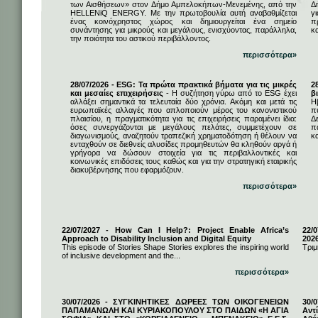
των Αισθήσεων» στον Δήμο Αμπελοκήπων-Μενεμένης, από την
Δ
HELLENiQ ENERGY. Με την πρωτοβουλία αυτή αναβαθμίζεται
γ
ένας κοινόχρηστος χώρος και δημιουργείται ένα σημείο
π
συνάντησης για μικρούς και μεγάλους, ενισχύοντας, παράλληλα,
κ
την ποιότητα του αστικού περιβάλλοντος.
περισσότερα»
28/07/2026 - ESG: Τα πρώτα πρακτικά βήματα για τις μικρές
2
και μεσαίες επιχειρήσεις
- Η συζήτηση γύρω από το ESG έχει
β
αλλάξει σημαντικά τα τελευταία δύο χρόνια. Ακόμη και μετά τις
Η
ευρωπαϊκές αλλαγές που απλοποιούν μέρος του κανονιστικού
π
πλαισίου, η πραγματικότητα για τις επιχειρήσεις παραμένει ίδια:
Δ
όσες συνεργάζονται με μεγάλους πελάτες, συμμετέχουν σε
π
διαγωνισμούς, αναζητούν τραπεζική χρηματοδότηση ή θέλουν να
κα
ενταχθούν σε διεθνείς αλυσίδες προμηθευτών θα κληθούν αργά ή
γρήγορα να δώσουν στοιχεία για τις περιβαλλοντικές και
κοινωνικές επιδόσεις τους καθώς και για την στρατηγική εταιρικής
διακυβέρνησης που εφαρμόζουν.
περισσότερα»
22/07/2027 - How Can I Help?: Project Enable Africa’s
22/0
Approach to Disability Inclusion and Digital Equity
202
This episode of Stories Shape Stories explores the inspiring world
Τριμ
of inclusive development and the...
περισσότερα»
30/07/2026 - ΣΥΓΚΙΝΗΤΙΚΕΣ ΔΩΡΕΕΣ ΤΩΝ ΟΙΚΟΓΕΝΕΙΩΝ
30/
ΠΑΠΑΜΑΝΩΛΗ ΚΑΙ ΚΥΡΙΑΚΟΠΟΥΛΟΥ ΣΤΟ ΠΑΙΔΩΝ «Η ΑΓΙΑ
Αντ