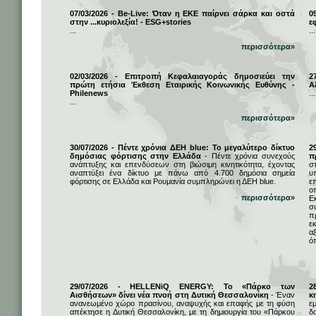
07/03/2026 - Be-Live: Όταν η ΕΚΕ παίρνει σάρκα και οστά
0
στην ...κυριολεξία! - ESG+stories
ε
...
...
περισσότερα»
02/03/2026 - Επιτροπή Κεφαλαιαγοράς δημοσιεύει την
2
πρώτη ετήσια Έκθεση Εταιρικής Κοινωνικής Ευθύνης -
Α
Philenews
...
...
περισσότερα»
30/07/2026 - Πέντε χρόνια ΔΕΗ blue: Το μεγαλύτερο δίκτυο
2
δημόσιας φόρτισης στην Ελλάδα
- Πέντε χρόνια συνεχούς
π
ανάπτυξης και επενδύσεων στη βιώσιμη κινητικότητα, έχοντας
σ
αναπτύξει ένα δίκτυο με πάνω από 4.700 δημόσια σημεία
υ
φόρτισης σε Ελλάδα και Ρουμανία συμπληρώνει η ΔΕΗ blue.
ε
ο
περισσότερα»
Ε
σ
π
ε
α
ό
29/07/2026 - HELLENiQ ENERGY: Το «Πάρκο των
2
Αισθήσεων» δίνει νέα πνοή στη Δυτική Θεσσαλονίκη
- Έναν
κ
ανανεωμένο χώρο πρασίνου, αναψυχής και επαφής με τη φύση
ε
απέκτησε η Δυτική Θεσσαλονίκη, με τη δημιουργία του «Πάρκου
δ