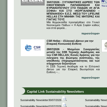
30/07/2026 - ΣΥΓΚΙΝΗΤΙΚΕΣ ΔΩΡΕΕΣ ΤΩΝ
ΟΙΚΟΓΕΝΕΙΩΝ ΠΑΠΑΜΑΝΩΛΗ ΚΑΙ
ΚΥΡΙΑΚΟΠΟΥΛΟΥ ΣΤΟ ΠΑΙΔΩΝ «Η ΑΓΙΑ
ΣΟΦΙΑ» ΚΑΙ ΣΤΟ «ΚΟΡΓΙΑΛΕΝΕΙΟ –
ΜΠΕΝΑΚΕΙΟ» Ε.Ε.Σ. ΜΕΣΩ ΤΟΥ LIFELINE
HELLAS ΣΤΗ ΜΝΗΜΗ ΤΗΣ ΜΗΤΕΡΑΣ ΚΑΙ
ΓΙΑΓΙΑΣ ΤΟΥΣ
Μία θερμοκοιτίδα προσφέρθηκε στο Γενικό
Νοσοκομείο Παίδων « Η Αγία Σοφία» καθώς
και επτά φορεία...
περισσότερα»
CSR Hellas – Ελληνικό Δίκτυο για την
Εταιρική Κοινωνική Ευθύνη
28/07/2026 - Μνημόνιο Συνεργασίας
μεταξύ της ΣΕΒ Τεχνικής Ακαδημίας και
του CSR HELLAS: Κοινές δράσεις για την
ενίσχυση της βιώσιμης ανάπτυξης, της
υπεύθυνης επιχειρηματικότητας και των
σύγχρονων δεξιοτήτων
Η ΣΕΒ Τεχνική Ακαδημία και το Ελληνικό
Δίκτυο για την Εταιρική Βιωσιμότητα και
Ευθύνη –...
περισσότερα»
Capital Link Sustainability Newsletters
Sustainability Newsletter30/07/2026
Sustainability New
Sustainability Newsletter02/07/2026
Sustainability New