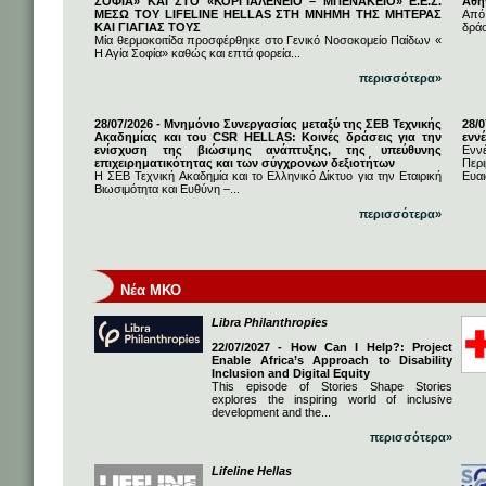
ΣΟΦΙΑ» ΚΑΙ ΣΤΟ «ΚΟΡΓΙΑΛΕΝΕΙΟ – ΜΠΕΝΑΚΕΙΟ» Ε.Ε.Σ.
Αθή
ΜΕΣΩ ΤΟΥ LIFELINE HELLAS ΣΤΗ ΜΝΗΜΗ ΤΗΣ ΜΗΤΕΡΑΣ
Από
ΚΑΙ ΓΙΑΓΙΑΣ ΤΟΥΣ
δρά
Μία θερμοκοιτίδα προσφέρθηκε στο Γενικό Νοσοκομείο Παίδων «
Η Αγία Σοφία» καθώς και επτά φορεία...
περισσότερα»
28/07/2026 - Μνημόνιο Συνεργασίας μεταξύ της ΣΕΒ Τεχνικής
28/
Ακαδημίας και του CSR HELLAS: Κοινές δράσεις για την
εννέ
ενίσχυση της βιώσιμης ανάπτυξης, της υπεύθυνης
Ενν
επιχειρηματικότητας και των σύγχρονων δεξιοτήτων
Πε
Η ΣΕΒ Τεχνική Ακαδημία και το Ελληνικό Δίκτυο για την Εταιρική
Ευαι
Βιωσιμότητα και Ευθύνη –...
περισσότερα»
Νέα ΜΚΟ
Libra Philanthropies
22/07/2027 - How Can I Help?: Project
Enable Africa’s Approach to Disability
Inclusion and Digital Equity
This episode of Stories Shape Stories
explores the inspiring world of inclusive
development and the...
περισσότερα»
Lifeline Hellas