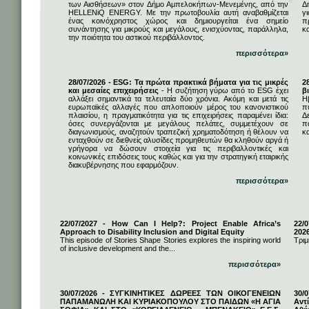
των Αισθήσεων» στον Δήμο Αμπελοκήπων-Μενεμένης, από την
Δ
HELLENiQ ENERGY. Με την πρωτοβουλία αυτή αναβαθμίζεται
γ
ένας κοινόχρηστος χώρος και δημιουργείται ένα σημείο
π
συνάντησης για μικρούς και μεγάλους, ενισχύοντας, παράλληλα,
κ
την ποιότητα του αστικού περιβάλλοντος.
περισσότερα»
28/07/2026 - ESG: Τα πρώτα πρακτικά βήματα για τις μικρές
2
και μεσαίες επιχειρήσεις
- Η συζήτηση γύρω από το ESG έχει
β
αλλάξει σημαντικά τα τελευταία δύο χρόνια. Ακόμη και μετά τις
Η
ευρωπαϊκές αλλαγές που απλοποιούν μέρος του κανονιστικού
π
πλαισίου, η πραγματικότητα για τις επιχειρήσεις παραμένει ίδια:
Δ
όσες συνεργάζονται με μεγάλους πελάτες, συμμετέχουν σε
π
διαγωνισμούς, αναζητούν τραπεζική χρηματοδότηση ή θέλουν να
κα
ενταχθούν σε διεθνείς αλυσίδες προμηθευτών θα κληθούν αργά ή
γρήγορα να δώσουν στοιχεία για τις περιβαλλοντικές και
κοινωνικές επιδόσεις τους καθώς και για την στρατηγική εταιρικής
διακυβέρνησης που εφαρμόζουν.
περισσότερα»
22/07/2027 - How Can I Help?: Project Enable Africa’s
22/0
Approach to Disability Inclusion and Digital Equity
202
This episode of Stories Shape Stories explores the inspiring world
Τριμ
of inclusive development and the...
περισσότερα»
30/07/2026 - ΣΥΓΚΙΝΗΤΙΚΕΣ ΔΩΡΕΕΣ ΤΩΝ ΟΙΚΟΓΕΝΕΙΩΝ
30/
ΠΑΠΑΜΑΝΩΛΗ ΚΑΙ ΚΥΡΙΑΚΟΠΟΥΛΟΥ ΣΤΟ ΠΑΙΔΩΝ «Η ΑΓΙΑ
Αντ