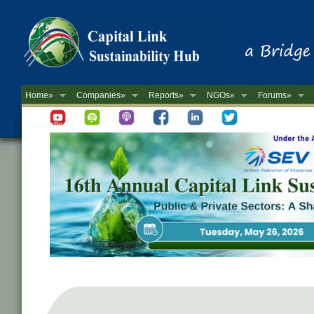
Home»
Companies»
Reports»
NGOs»
Forums»
Newsletter