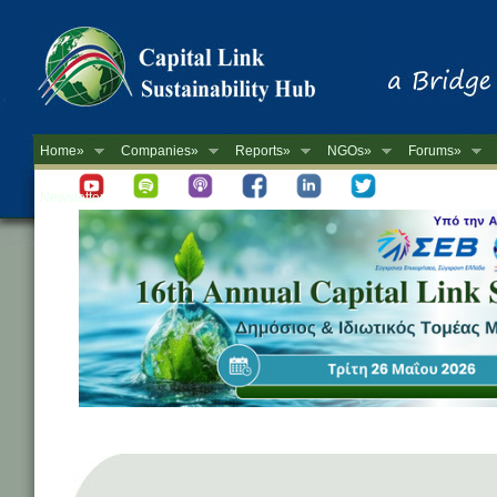
Home»
Companies»
Reports»
NGOs»
Forums»
Newsletter