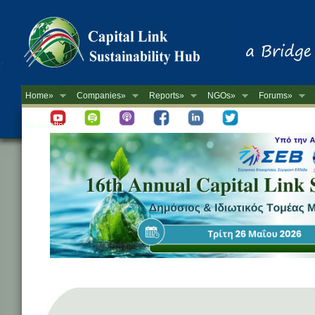
Home»
Companies»
Reports»
NGOs»
Forums»
Newsletter