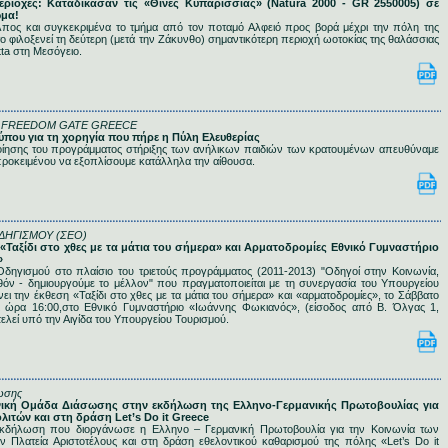
ριοχές: Καταδίκασαν τις «Θίνες Κυπαρισσίας» (Natura 2000 - GR 2550005) σε
μα!
πος και συγκεκριμένα το τμήμα από τον ποταμό Αλφειό προς βορά μέχρι την πόλη της
 φιλοξενεί τη δεύτερη (μετά την Ζάκυνθο) σημαντικότερη περιοχή ωοτοκίας της θαλάσσιας
ta στη Μεσόγειο.
- FREEDOM GATE GREECE
 Τύπου για τη χορηγία που πήρε η Πύλη Ελευθερίας
ποίησης του προγράμματος στήριξης των ανήλικων παιδιών των κρατουμένων απευθύναμε
προκειμένου να εξοπλίσουμε κατάλληλα την αίθουσα.
ΔΗΓΙΣΜΟΥ (ΣΕΟ)
 «Ταξίδι στο χθες με τα μάτια του σήμερα» και Αρματοδρομίες Εθνικό Γυμναστήριο
»
δηγισμού στο πλαίσιο του τριετούς προγράμματος (2011-2013) "Οδηγοί στην Κοινωνία,
όν - δημιουργούμε το μέλλον" που πραγματοποιείται με τη συνεργασία του Υπουργείου
ει την έκθεση «Ταξίδι στο χθες με τα μάτια του σήμερα» και «αρματοδρομίες», το Σάββατο
ι ώρα 16:00,στο Εθνικό Γυμναστήριο «Ιωάννης Φωκιανός», (είσοδος από Β. Όλγας 1,
ελεί υπό την Αιγίδα του Υπουργείου Τουρισμού.
ωσης
ηνική Ομάδα Διάσωσης στην εκδήλωση της Ελληνο-Γερμανικής Πρωτοβουλίας για
λιτών και στη δράση Let’s Do it Greece
κδήλωση που διοργάνωσε η Ελληνο – Γερμανική Πρωτοβουλία για την Κοινωνία των
 Πλατεία Αριστοτέλους και στη δράση εθελοντικού καθαρισμού της πόλης «Let’s Do it