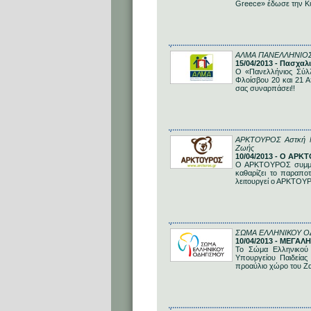
Greece» έδωσε την Κυ
ΑΛΜΑ ΠΑΝΕΛΛΗΝΙΟ
15/04/2013 - Πασχαλ
Ο «Πανελλήνιος Σύλ
Φλοίσβου 20 και 21 Α
σας συναρπάσει!!
ΑΡΚΤΟΥΡΟΣ Αστκή Μη 
Ζωής
10/04/2013 - Ο ΑΡΚΤ
Ο ΑΡΚΤΟΥΡΟΣ συμμετέ
καθαρίζει το παραπο
λειτουργεί ο ΑΡΚΤΟΥ
ΣΩΜΑ ΕΛΛΗΝΙΚΟΥ Ο
10/04/2013 - ΜΕΓ
Το Σώμα Ελληνικού 
Υπουργείου Παιδείας
προαύλιο χώρο του Ζα