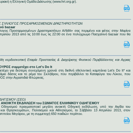
ριακή η Ελληνική Ομάδα Διάσωσης (www.hrt.org.gr).
Σ ΣΥΛΛΟΓΟΣ ΠΡΟΣΑΡΜΟΣΜΕΝΩΝ ΔΡΑΣΤΗΡΙΟΤΗΤΩΝ
ινό bazaar
λογος Προσαρμοσμένων Δραστηριοτήτων ΑΛΜΑ» σας περιμένει και φέτος στην Μαρίνα
πριλίου 2013 από τις 10:00 έως τις 22:00 σε ένα πολύχρωμο Πασχαλινό bazaar που θα
κερδοσκοπική Εταιρία Προστασίας & Διαχείρισης Φυσικού Περιβάλλοντος και Αγριας
ΟΥΡΟΣ συμμετέχει στο Let's Do It
χει για δεύτερη συνεχόμενη χρονιά στη διεθνή εθελοντική καμπάνια Let’s Do It* και
τάμιο δάσος και το ρέμα του Σκλήθρου, που περιβάλλει το Καταφύγιο του Λύκου, που
ΡΟΣ στην Αγραπιδιά Φλώρινας.
ΔΗΓΙΣΜΟΥ (ΣΕΟ)
ΑΛΗ ΑΝΟΙΚΤΗ ΕΚΔΗΛΩΣΗ του ΣΩΜΑΤΟΣ ΕΛΛΗΝΙΚΟΥ ΟΔΗΓΙΣΜΟΥ
Οδηγισμού πραγματοποιεί μεγάλη ανοικτή Οδηγική εκδήλωση, υπό την Αιγίδα του
 και Θρησκευμάτων, Πολιτισμού και Αθλητισμού, το Σάββατο 13 Απριλίου 2013, στον
ππείου Μεγάρου, με τη συμμετοχή 650 παιδιών περίπου.