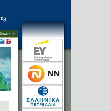
News »
->