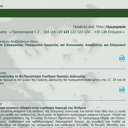
ek.
Προβολή ανά:
Τίτλο
|
Ημερομηνία
ματα: «
Προηγούμενα
1
2
...
118
119
120
121
122
123
124
...
135
136
Επόμενα
»
ακτικών Αναζητήσεων Νέων
νο Συνεργασίας Υπουργείου Εργασίας και Κοινωνικής Ασφάλισης και Ελληνικού
ωσης
εσσαλονίκη το 8ο Πανελλήνιο Συνέδριο Ορεινής Διάσωσης
α δρώμενα στο χώρο της Ορεινής Διάσωσης θα πραγματοποιηθεί φέτος στις 17, 18 και 19
κη.
Υ
μμα ιατρικού ελέγχου στην ευρύτερη περιοχή της Άνδρου
 ανταποκρινόμενοι στις ανάγκες της ελληνικής κοινωνίας και πιστοί στην ιδέα πως η υγεία
τερο αγαθό του ανθρώπου, υλοποιούν το πρότυπο πρόγραμμα ιατρικού ελέγχου «Υγεία για
κή χρηματοδότηση της Ένωσης Ελλήνων Εφοπλιστών. Το πρόγραμμα «Υγεία για όλους»
γικό, παιδιατρικό και οφθαλμολογικό διαγνωστικό έλεγχο σε γυναίκες και παιδιά με
ονάδων σε περιοχές της ηπειρωτικής και νησιωτικής Ελλάδας. Οι Κινητές Μονάδες των