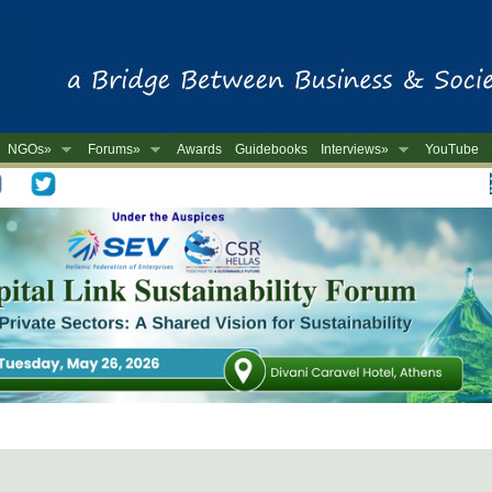
NGOs»
Forums»
Awards
Guidebooks
Interviews»
YouTube
-