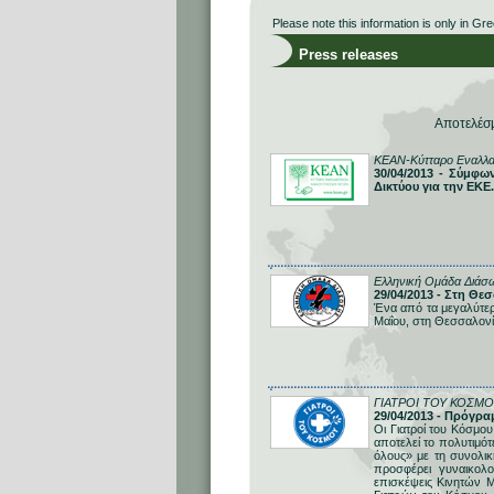
Please note this information is only in Gre
Press releases
Αποτελέσ
ΚΕΑΝ-Κύτταρο Εναλλ
30/04/2013 - Σύμφω
Δικτύου για την ΕΚΕ.
Ελληνική Ομάδα Διάσ
29/04/2013 - Στη Θ
Ένα από τα μεγαλύτερ
Μαΐου, στη Θεσσαλονί
ΓΙΑΤΡΟΙ ΤΟΥ ΚΟΣΜΟ
29/04/2013 - Πρόγρα
Οι Γιατροί του Κόσμου
αποτελεί το πολυτιμό
όλους» με τη συνολι
προσφέρει γυναικολο
επισκέψεις Κινητών Μ