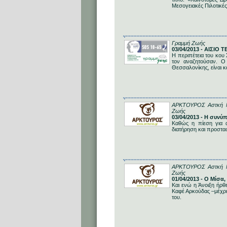
Μεσογειακές Πιλοτικ
Γραμμή Ζωής
03/04/2013 - ΑΙΣΙΟ
Η περιπέτεια του κου
τον αναζητούσαν. Ο 
Θεσσαλονίκης, είναι κ
ΑΡΚΤΟΥΡΟΣ Αστκή Μη 
Ζωής
03/04/2013 - Η συν
Καθώς η πίεση για 
διατήρηση και προστασ
ΑΡΚΤΟΥΡΟΣ Αστκή Μη 
Ζωής
01/04/2013 - Ο Μίσα
Και ενώ η Άνοιξη ήρθ
Καφέ Αρκούδας –μέχρι
του.