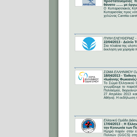
προστατευόμενες πε
θάνατο …… με όργω
Ο Κυπαρισσιακός Κόλ
Κυπαρισσίας προς νότο
χελώνας Caretta caret
ΠΥΛΗ ΕΛΕΥΘΕΡΙΑΣ 
22/04/2013 - Δελτίο
Στα πλαίσια της υλο
έκκληση για χορηγία 
ΣΩΜΑ ΕΛΛΗΝΙΚΟΥ Ο
18/04/2013 - Έκθεση
«Ιωάννης Φωκιανός
Το Σώμα Ελληνικού Ο
γνωρίζουμε το παρελθ
Πολιτισμού, διοργανών
27 Απριλίου 2013 κα
Αθήνα). Η εκδήλωση τ
Ελληνική Ομάδα Διάσ
17/04/2013 - Η Ελλ
την Κοινωνία των Πο
Ηχηρό παρόν στην ε
Πολιτών (GGCS) στην