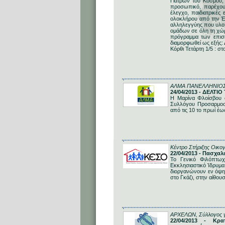
Γιατρών του Κόσμου, 
προσωπικό, παρέχου
έλεγχο, παιδιατρικές
ολοκλήρου από την Έ
αλληλεγγύης που υλοπ
ομάδων σε όλη τη χώρ
πρόγραμμα των επισ
διαμορφωθεί ως εξής: 
Κόρθι Τετάρτη 1/5 : στ
ΑΛΜΑ ΠΑΝΕΛΛΗΝΙΟ
24/04/2013 - ΔΕΛΤ
H Μαρίνα Φλοίσβου φ
Συλλόγου Προσαρμοσμ
από τις 10 το πρωί έως
Κέντρο Στήριξης Οικο
22/04/2013 - Πασχαλ
Το Γενικό Φιλόπτωχ
Εκκλησιαστικό Ίδρυμα
διοργανώνουν εν όψη 
στο Γκάζι, στην αίθο
ΑΡΧΕΛΩΝ, Σύλλογος γ
22/04/2013 - Κρα