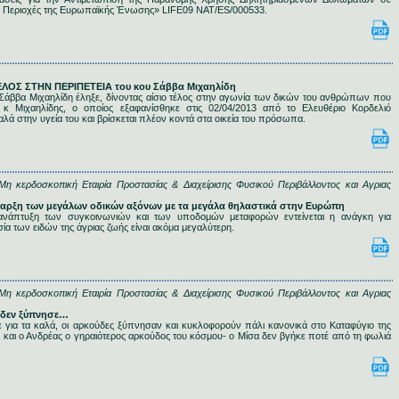
ές Περιοχές της Ευρωπαϊκής Ένωσης» LIFE09 NAT/ES/000533.
 ΤΕΛΟΣ ΣΤΗΝ ΠΕΡΙΠΕΤΕΙΑ του κου Σάββα Μιχαηλίδη
 Σάββα Μιχαηλίδη έληξε, δίνοντας αίσιο τέλος στην αγωνία των δικών του ανθρώπων που
κ Μιχαηλίδης, ο οποίος εξαφανίσθηκε στις 02/04/2013 από το Ελευθέριο Κορδελιό
αλά στην υγεία του και βρίσκεται πλέον κοντά στα οικεία του πρόσωπα.
κερδοσκοπική Εταιρία Προστασίας & Διαχείρισης Φυσικού Περιβάλλοντος και Αγριας
ύπαρξη των μεγάλων οδικών αξόνων με τα μεγάλα θηλαστικά στην Ευρώπη
ανάπτυξη των συγκοινωνιών και των υποδομών μεταφορών εντείνεται η ανάγκη για
ία των ειδών της άγριας ζωής είναι ακόμα μεγαλύτερη.
κερδοσκοπική Εταιρία Προστασίας & Διαχείρισης Φυσικού Περιβάλλοντος και Αγριας
, δεν ξύπνησε…
ε για τα καλά, οι αρκούδες ξύπνησαν και κυκλοφορούν πάλι κανονικά στο Καταφύγιο της
 και ο Ανδρέας ο γηραιότερος αρκούδος του κόσμου- ο Μίσα δεν βγήκε ποτέ από τη φωλιά