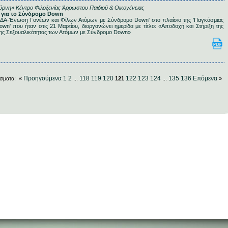
ρνη» Κέντρο Φιλοξενίας Άρρωστου Παιδιού & Οικογένειας
α για το Σύνδρομο Down
ΔΑ-Ένωση Γονέων και Φίλων Ατόμων με Σύνδρομο Down' στο πλαίσιο της 'Παγκόσμιας
n' που ήταν στις 21 Μαρτίου, διοργανώνει ημερίδα με τίτλο: «Αποδοχή και Στήριξη της
της Σεξουαλικότητας των Ατόμων με Σύνδρομο Down»
Προηγούμενα
1
2
118
119
120
122
123
124
135
136
Επόμενα
σματα: «
...
121
...
»