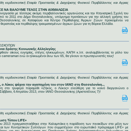
κερδοσκοπική Εταιρία Προστασίας & Διαχείρισης Φυσικού Περιβάλλοντος και Αγριας
ΘΗΣΕ ΝΑ ΒΑΛΟΥΜΕ ΤΕΛΟΣ ΣΤΗΝ ΑΙΧΜΑΛΩΣΙΑ
ργασία με τέσσερις ακόμη περιβαλλοντικές οργανώσεις και την Κτηνιατρική Σχολή του
από το 2011 στο Δήμο Θεσσαλονίκης, υπόμνημα προτάσεων για την αλλαγή χρήσης του
εσσαλονίκης σε Καταφύγιο και Κέντρο Περίθαλψης Άγριων Ζώων προκειμένου να
 θεραπείας και περίθαλψης τραυματισμένων άγριων ζώων για τη Βόρεια Ελλάδα.
ΡΟΣΚΟΠΩΝ
λήνια δράσης Κοινωνικής Αλληλεγύης
εφθούν οίκους ευγηρίας, στέγες ηλικιωμένων, ΚΑΠΗ κ.λπ. αναλαμβάνοντας το ρόλο του
υ cameraman ενώ οι ηλικιωμένοι άνω των 65, θα γίνουν οι πρωταγωνιστές τους!
κερδοσκοπική Εταιρία Προστασίας & Διαχείρισης Φυσικού Περιβάλλοντος και Αγριας
ς, ο Λύκος ψάχνει την αγαπημένη του στον ΙΑΝΟ στη Θεσσαλονίκη...
νη στο τρυφερό παραμύθι «Ζήκος, ο Λύκος» ελεύθερη για το κοινό διοργανώνει ο
ββατο, 6 Απριλίου 2013, στον ΙΑΝΟ Θεσσαλονίκης (Αριστοτέλους 7)!
κερδοσκοπική Εταιρία Προστασίας & Διαχείρισης Φυσικού Περιβάλλοντος και Αγριας
νωση Τύπου LIFE+
ίου 2013 πραγματοποιήθηκε στην Καλαμπάκα η παράδοση των πινακίδων στα μέλη των
και των Κυνηγετικών Συλλόγων που συμμετέχουν στο ευρωπαϊκό πρόγραμμα LIFE+ με
Δράσεις για την Αντιμετώπιση της Παράνομης Χρήσης Δηλητηριασμένων Δολωμάτων σε