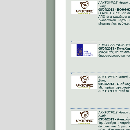
ΑΡΚΤΟΥΡΟΣ Αστκή Μη 
Ζωής
08/04/2013 - ΒΟΗ
Ο ΑΡΚΤΟΥΡΟΣ σε συνε
ΑΠΘ έχει καταθέσει 
Ζωολογικού Κήπου Θ
εξυπηρετήσει ανάγκες
ΣΩΜΑ ΕΛΛΗΝΩΝ Π
08/04/2013 - Πανελ
Ανιχνευτές θα επισκ
δημοσιογράφου και το
ΑΡΚΤΟΥΡΟΣ Αστκή Μη 
Ζωής
04/04/2013 - Ο Ζήκο
Μία ημέρα αφιερωμέ
ΑΡΚΤΟΥΡΟΣ αυτό το Σά
ΑΡΚΤΟΥΡΟΣ Αστκή Μη 
Ζωής
03/04/2013 - Ανακοί
Την Δευτέρα 1 Απριλ
δικτύων των Δήμων 
τίτλο: «Καινοτόμες 