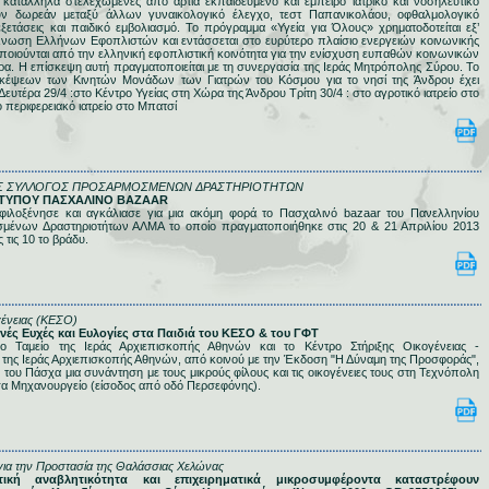
κατάλληλα στελεχωμένες από άρτια εκπαιδευμένο και έμπειρο ιατρικό και νοσηλευτικό
ν δωρεάν μεταξύ άλλων γυναικολογικό έλεγχο, τεστ Παπανικολάου, οφθαλμολογικό
 εξετάσεις και παιδικό εμβολιασμό. Το πρόγραμμα «Υγεία για Όλους» χρηματοδοτείται εξ’
νωση Ελλήνων Εφοπλιστών και εντάσσεται στο ευρύτερο πλαίσιο ενεργειών κοινωνικής
οιούνται από την ελληνική εφοπλιστική κοινότητα για την ενίσχυση ευπαθών κοινωνικών
α. Η επίσκεψη αυτή πραγματοποιείται με τη συνεργασία της Ιεράς Μητρόπολης Σύρου. Το
κέψεων των Κινητών Μονάδων των Γιατρών του Κόσμου για το νησί της Άνδρου έχει
Δευτέρα 29/4 :στο Κέντρο Υγείας στη Χώρα της Άνδρου Τρίτη 30/4 : στο αγροτικό ιατρείο στο
ο περιφερειακό ιατρείο στο Μπατσί
Σ ΣΥΛΛΟΓΟΣ ΠΡΟΣΑΡΜΟΣΜΕΝΩΝ ΔΡΑΣΤΗΡΙΟΤΗΤΩΝ
ΙΟ ΤΥΠΟΥ ΠΑΣΧΑΛΙΝΟ BAZAAR
ιλοξένησε και αγκάλιασε για μια ακόμη φορά το Πασχαλινό bazaar του Πανελληνίου
ένων Δραστηριοτήτων ΑΛΜΑ το οποίο πραγματοποιήθηκε στις 20 & 21 Απριλίου 2013
 τις 10 το βράδυ.
γένειας (ΚΕΣΟ)
ινές Ευχές και Ευλογίες στα Παιδιά του ΚΕΣΟ & του ΓΦΤ
ο Ταμείο της Ιεράς Αρχιεπισκοπής Αθηνών και το Κέντρο Στήριξης Οικογένειας -
 της Ιεράς Αρχιεπισκοπής Αθηνών, από κοινού με την Έκδοση "Η Δύναμη της Προσφοράς",
του Πάσχα μια συνάντηση με τους μικρούς φίλους και τις οικογένειες τους στη Τεχνόπολη
υσα Μηχανουργείο (είσοδος από οδό Περσεφόνης).
ια την Προστασία της Θαλάσσιας Χελώνας
τική αναβλητικότητα και επιχειρηματικά μικροσυμφέροντα καταστρέφουν