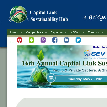
Home»
Companies»
Reports»
NGOs»
Forums»
Newsletter