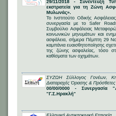
29/11/2018 - Συνέντευξη Τ
εκστρατεία για τη Ζώνη Ασφ
Μυλωνάς».
Το Ινστιτούτο Οδικής Ασφάλεια
συνεργασία με το Safer Road
Συμβούλιο Ασφάλειας Μεταφορώ
κοινωνικών μηνυμάτων και ενημ
ασφάλεια, σήμερα Πέμπτη 29 Νο
καμπάνια ευαισθητοποίησης σχετι
της ζώνης ασφαλείας, τόσο σ
καθίσματα των οχημάτων.
ΣΥΖΩΗ Σύλλογος Γονέων, Κ
Διαταραχές Όρασης & Πρόσθετες
00/00/0000 - Συνεργασία 
"Γ.Σ.Ηρακλή"
Ελληνική Αντικαρκινική Εταιρεία