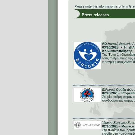
Please note this information is only in Gre
Press releases
Εθελοντική Διακονία 
03/10/2025 - Η Δ
Κοινωνικοποίησης
Την Τρίτη 1η Οκτωβρίο
τους ανθρώπους της τ
προγράμματος ΔΙΑΚΟ
Ελληνική Ομάδα Διάσ
02/10/2025 - Propel
Σε μία ακόμη σημαντ
συνδράμοντας σημαντ
Ίδρυμα Ευγένιου Ευγε
02/10/2025 - Monaco
Στο πλαίσιο των δράσ
είσοδο στο κοινό και 