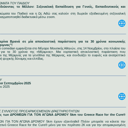
ΙΩΜΑΤΑ ΤΟΥ ΠΑΙΔΙΟΥ
ιδεύοντας το Μέλλον: Σεξουαλική Εκπαίδευση για Γονείς, Εκπαιδευτικούς και
καιώματα του Παιδιού και η Ως Αιδώ σας καλούν στη δωρεάν εξειδικευμένη σεξουαλική
αγματοποιηθεί διαδικτυακά μέσω zoom.
τερίνα Βρανά σε μία αποκλειστική παράσταση για τα 30 χρόνια κοινωνικής
ριμνας"!
 comedian εμφανίζεται στο Μέγαρο Μουσικής Αθηνών, στις 14 Νοεμβρίου, στο πλαίσιο του
 για τα 30 χρόνια της «Μέριμνας». Μια εορταστική αποκλειστική παράσταση που
ι της Μέριμνας για τα γενέθλια της Μέριμνας, και συνδυάζει το ευφυές και ανατρεπτικό
μή ψυχικής δύναμης και ελπίδας.
Υ
ter Σεπτεμβρίου 2025
ου 2025
Σ ΣΥΛΛΟΓΟΣ ΠΡΟΣΑΡΜΟΣΜΕΝΩΝ ΔΡΑΣΤΗΡΙΟΤΗΤΩΝ
έσεις των ΔΡΟΜΕΩΝ ΓΙΑ ΤΟΝ ΑΓΩΝΑ ΔΡΟΜΟΥ 5km του Greece Race for the Cure®
ΩΝ ΓΙΑ ΤΟΝ ΑΓΩΝΑ ΔΡΟΜΟΥ 5km έχουν εξαντληθεί! Πλέον μπορείτε να κάνετε την
ετινό Greece Race for the Cure® μόνο για τον περίπατο 2Κ και για την απομακρυσμένη