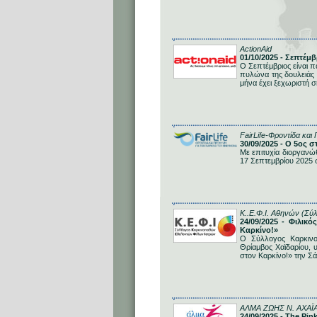
ActionAid
01/10/2025 - Σεπτέμβ
Ο Σεπτέμβριος είναι π
πυλώνα της δουλειάς 
μήνα έχει ξεχωριστή σ
FairLife-Φροντίδα και
30/09/2025 - Ο 5ος 
Με επιτυχία διοργανώ
17 Σεπτεμβρίου 2025 σ
Κ..Ε.Φ.Ι. Αθηνών (Σύ
24/09/2025 - Φιλι
Καρκίνο!»
Ο Σύλλογος Καρκινο
Θρίαμβος Χαϊδαρίου, 
στον Καρκίνο!» την Σ
ΑΛΜΑ ΖΩΗΣ Ν. ΑΧΑΪ
24/09/2025 - The Pi