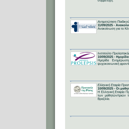
συμμετοχή.
Αντιμετώπιση Παιδικο
11/09/2025 - Ανακοί
Ανακοίνωση για το Κέ
Ινστιτούτο Προληπτική
10/09/2025 - Ημερί
Ημερίδα Ενημέρωση
ψυχοκοινωνική φροντ
Ελληνική Εταιρία Προ
10/09/2025 - Οι μαθ
Η Ελληνική Εταιρία Π
των μαθητών/τριών 
Βραζιλία.