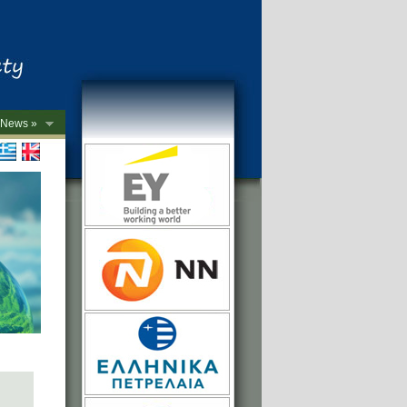
News »
->