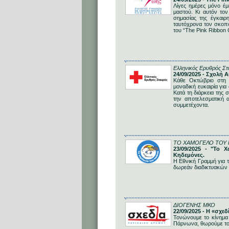
Λίγες ημέρες μόνο έμ
μαστού. Κι αυτόν τον
σημασίας της έγκαιρ
ταυτόχρονα τον σκοπό
του “The Pink Ribbon
Ελληνικός Ερυθρός Στ
24/09/2025 - Σχολή
Κάθε Οκτώβριο στη 
μοναδική ευκαιρία γι
Κατά τη διάρκεια της
την αποτελεσματική 
συμμετέχοντα.
ΤΟ ΧΑΜΟΓΕΛΟ ΤΟΥ 
23/09/2025 - "Το 
Κηδεμόνες.
Η Εθνική Γραμμή για τ
δωρεάν διαδικτυακών 
ΔΙΟΓΕΝΗΣ ΜΚΟ
22/09/2025 - Η «σχε
Τονώνουμε το κίνημα
Πάρνωνα, θωρούμε το 