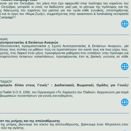
ειναν για τον Οκτώβριο, τον μήνα που έχει αφιερωθεί στην πρόληψη του καρκίνου του
 Οκτώβριο, μπορείτε κι εσείς να διαδώσετε μαζί μας το μήνυμα της πρόληψης και της
ης διάγνωσης του καρκίνου του μαστού για την υγεία κάθε γυναίκας, υποστηρίζοντας
 και το έργο του «Άλμα Ζωής», συμμετέχοντας στην awareness & fundraising εκστρατεία
 Campaign”!
αυρός
 Αυτοπροστασίας & Εκτάκτων Αναγκών
Θεσσαλονίκη πραγματοποιείται η Σχολή Αυτοπροστασίας & Εκτάκτων Αναγκών, μία
α όλους τους πολίτες να μάθουν πώς να προστατεύουν τον εαυτό τους και τους γύρω τους.
 σχολής, που διαρκεί έναν μήνα, προσφέρονται μαθήματα που εστιάζουν στην πρόληψη και
αντιμετώπιση έκτακτων καταστάσεων, προσφέροντας έτσι τις βασικές γνώσεις σε κάθε
ΠΑΙΔΙΟΥ
Χαμόγελο δίπλα στους Γονείς" : Διαδικτυακές Βιωματικές Ομάδες για Γονείς/
α Παιδιά S.O.S. 1056, του Οργανισμού «Το Χαμόγελο του Παιδιού», διοργανώνει μια σειρά
βιωματικών συναντήσεων για γονείς και κηδεμόνες.
δία» της μνήμης και της απελευθέρωσης
 της μνήμης, βιώνουμε τον κύκλο της απελευθέρωσης, βρίσκουμε έναν Μπρούκλη στον
τζίνι της αγάπης.