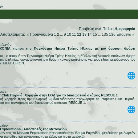
ek.
Προβολή ανά:
Τίτλο
|
Ημερομηνία
Αποτελέσματα: «
Προηγούμενα
1
2
...
9
10
11
12
13
14
15
...
135
136
Επόμενα
»
Ασθενών
ΙΑΚΟΝΙΑ τίμησε την Παγκόσμια Ημέρα Τρίτης Ηλικίας με μια όμορφη δράση
υ, με αφορμή την Παγκόσμια Ημέρα Τρίτης Ηλικίας, η Εθελοντική Διακονία Ασθενών τίμησε
ρίτης ηλικίας, οργανώνοντας μια δράση κοινωνικοποίησης για τους εξυπηρετούμενους του
ΝΙΑ ΚΑΤ’ ΟΙΚΟΝ.
ωσης
ler Club Πειραιά: Χορηγία στην ΕΟΔ για το διασωστικό σκάφος RESCUE 1
ική χορηγία προς την Ελληνική Ομάδα Διάσωσης προχώρησε το Propeller Club Πειραιά,
ικά στη συντήρηση του διασωστικού σκάφους RESCUE 1.
νίδου
 Explorations | Αποστολές της Μεσογείου
εών του, το Monaco Explorations παρουσιάζει στο Ίδρυμα Ευγενίδου μια έκθεση με δωρεάν
ένα εκπαιδευτικό εργαστήριο (στα ελληνικά ή στα αγγλικά):