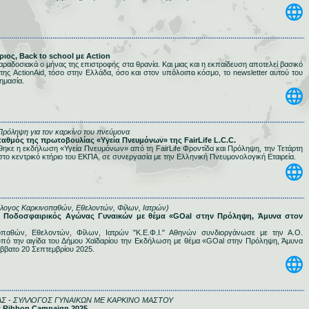
ριος, Back to school με Action
αραδοσιακά ο μήνας της επιστροφής στα θρανία. Και μιας και η εκπαίδευση αποτελεί βασικό
της ActionAid, τόσο στην Ελλάδα, όσο και στον υπόλοιπο κόσμο, το newsletter αυτού του
ημασία.
 Πρόληψη για τον καρκίνο του πνεύμονα
σταθμός της πρωτοβουλίας «Υγεία Πνευμόνων» της FairLife L.C.C.
θηκε η εκδήλωση «Υγεία Πνευμόνων» από τη FairLife Φροντίδα και Πρόληψη, την Τετάρτη
το κεντρικό κτήριο του ΕΚΠΑ, σε συνεργασία με την Ελληνική Πνευμονολογική Εταιρεία.
λλογος Καρκινοπαθών, Εθελοντών, Φίλων, Ιατρών)
κός Ποδοσφαιρικός Αγώνας Γυναικών με θέμα «GΟal στην Πρόληψη, Άμυνα στον
παθών, Εθελοντών, Φίλων, Ιατρών "Κ.Ε.Φ.Ι." Αθηνών συνδιοργάνωσε με την Α.Ο.
υπό την αιγίδα του Δήμου Χαϊδαρίου την Εκδήλωση με θέμα «GΟal στην Πρόληψη, Άμυνα
άββατο 20 Σεπτεμβρίου 2025.
ΑΣ - ΣΥΛΛΟΓΟΣ ΓΥΝΑΙΚΩΝ ΜΕ ΚΑΡΚΙΝΟ ΜΑΣΤΟΥ
nk Ribbon Campaign 2025