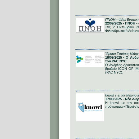
ΠΝΟΗ - Φίλοι Εντατικ
22/09/2025 - ΠΝΟΗ
Στις 2 Οκτωβρίου 2
Φιλανθρωπικό Δείπνο 
Ίδρυμα Σταύρος Νιάρχ
18/09/2025 - Ο Ανδ
του PAC NYC
Ο Ανδρέας Δρακόπουλο
βραβείο ICON OF IMP
(PAC NYC).
knowl s.e. for lifelong 
17/09/2025 - Νέο δ
Η knowl, με την υπο
πρόγραμμα «Πέρα(σ)μ