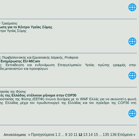
ύ Τραύματος
νωση για το Κέντρο Υγείας Σύμης
ντρο Υγείας Σύμης
ς Περιβαλλοντικής και Εργασιακής Ιατρικής, Prolepsis
δα Ενημέρωσης ΕU-MiCare
ς: Εκπαίδευση και ενδυνάμωση Επαγγελματιών Υγείας πρώτης γραμμής στην
ίδα μεταναστών και προσφύγων
στασίας της Φύσης
ητές της Ελλάδας στέλνουν μήνυμα στην COP30
ροστασίας της Φύσης (ΕΕΠΦ) ενώνει δυνάμεις με το WWF Ελλάς για να ακουστεί η φωνή
της Ελλάδας μέχρι τον πρωθυπουργό της Ελλάδας και τον πρόεδρο της COP30 στη
Προηγούμενα
1
2
9
10
11
13
14
15
135
136
Επόμενα
Αποτελέσματα: «
...
12
...
»