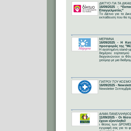
ΔΙΚΤΥΟ ΓΙΑ ΤΑ ΔΙΚΑ
16/09/2025 - “Εκπα
Επαγγελματίες”
Tο Δίκτυο για τα Δι
εκπαίδευση που θα πρ
ΜΕΡΙΜΝΑ
16/09/2025 - Η Κα
προσφοράς της "Μέ
Η αγαπημένη stand-up
διημέρου εορτασμού
διοργανώνουν οι Φίλο
χιούμορ με μια διαδρο
ΓΙΑΤΡΟΙ ΤΟΥ ΚΟΣΜΟ
16/09/2025 - Newslet
Newsletter Σεπτεμβρί
ΑΛΜΑ ΠΑΝΕΛΛΗΝΙΟ
11/09/2025 - Οι θ
έχουν εξαντληθεί!
ι θέσεις των ΔΡΟΜΕ
εγγραφή σας για το φ