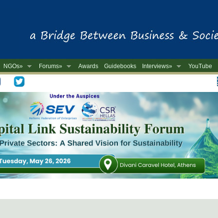
NGOs»
Forums»
Awards
Guidebooks
Interviews»
YouTube
-