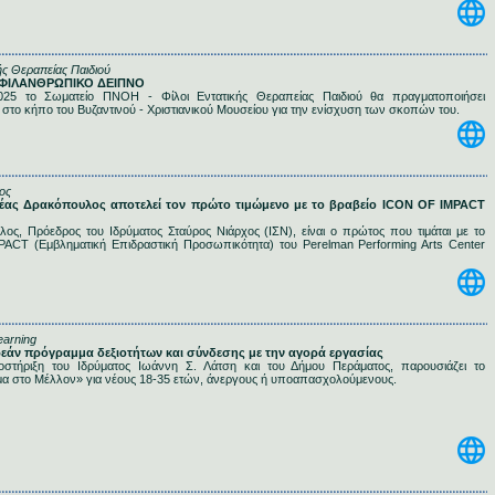
ής Θεραπείας Παιδιού
 - ΦΙΛΑΝΘΡΩΠΙΚΟ ΔΕΙΠΝΟ
025 το Σωματείο ΠΝΟΗ - Φίλοι Εντατικής Θεραπείας Παιδιού θα πραγματοποιήσει
στο κήπο του Βυζαντινού - Χριστιανικού Μουσείου για την ενίσχυση των σκοπών του.
ος
ρέας Δρακόπουλος αποτελεί τον πρώτο τιμώμενο με το βραβείο ICON OF IMPACT
ς, Πρόεδρος του Ιδρύματος Σταύρος Νιάρχος (ΙΣΝ), είναι ο πρώτος που τιμάται με το
ACT (Εμβληματική Επιδραστική Προσωπικότητα) του Perelman Performing Arts Center
learning
ωρεάν πρόγραμμα δεξιοτήτων και σύνδεσης με την αγορά εργασίας
στήριξη του Ιδρύματος Ιωάννη Σ. Λάτση και του Δήμου Περάματος, παρουσιάζει το
α στο Μέλλον» για νέους 18-35 ετών, άνεργους ή υποαπασχολούμενους.