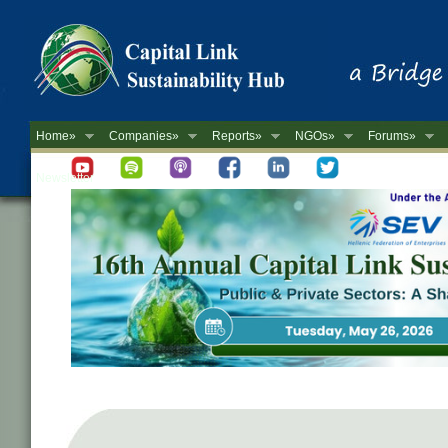
Home»
Companies»
Reports»
NGOs»
Forums»
Newsletter