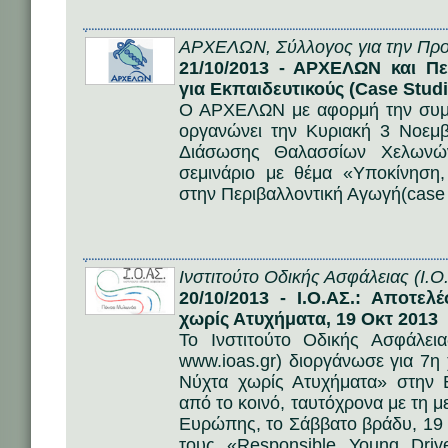
ΑΡΧΕΛΩΝ, Σύλλογος για την Προ
21/10/2013 - ΑΡΧΕΛΩΝ και Πε
για Εκπαιδευτικούς (Case Studi
Ο ΑΡΧΕΛΩΝ με αφορμή την συμ
οργανώνει την Κυριακή 3 Νοεμβ
Διάσωσης Θαλασσίων Χελωνών
σεμινάριο με θέμα «Υποκίνηση,
στην Περιβαλλοντική Αγωγή(case 
Ινστιτούτο Οδικής Ασφάλειας (Ι.Ο
20/10/2013 - Ι.Ο.ΑΣ.: Αποτε
χωρίς Ατυχήματα, 19 Οκτ 2013
Το Ινστιτούτο Οδικής Ασφάλε
www.ioas.gr) διοργάνωσε για 7
Νύχτα χωρίς Ατυχήματα» στην 
από το κοινό, ταυτόχρονα με τη 
Ευρώπης, το Σάββατο βράδυ, 19
τους «Responsible Young Driv