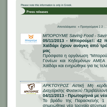
Please note this information is only in Greek.
Press releases
Αποτελέσματα: «
Προηγούμενα
1
2
...
ΜΠΟΡΟΥΜΕ Saving Food - Savin
05/11/2013 - Μπορούμε!: 42 π
Χαϊδάρι έχουν ανάγκη από τρό
μας
Πρόσφατα η οργάνωση "Μπορούμ
Γονέων και Κηδεμόνων ΑΜΕΑ Δ
Χαϊδάρι και ενηρώθηκε για τις τελ
ΑΡΚΤΟΥΡΟΣ Αστκή Μη κερδοσ
Διαχείρισης Φυσικού Περιβάλλοντ
04/11/2013 - Πρωτομηνιά με νέ
Το βράδυ της Παρασκευής 1 Ν
σημειώθηκε νέο τροχαίο ατύχημα