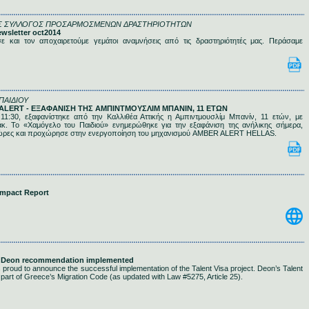
Σ ΣΥΛΛΟΓΟΣ ΠΡΟΣΑΡΜΟΣΜΕΝΩΝ ΔΡΑΣΤΗΡΙΟΤΗΤΩΝ
ewsletter oct2014
 και τον αποχαιρετούμε γεμάτοι αναμνήσεις από τις δραστηριότητές μας. Περάσαμε
ΠΑΙΔΙΟΥ
R ALERT - ΕΞΑΦΑΝΙΣΗ ΤΗΣ ΑΜΠΙΝΤΜΟΥΣΛΙΜ ΜΠΑΝΙΝ, 11 EΤΩΝ
ς 11:30, εξαφανίστηκε από την Καλλιθέα Αττικής η Αμπιντμουσλίμ Μπανίν, 11 ετών, με
κ. Το «Χαμόγελο του Παιδιού» ενημερώθηκε για την εξαφάνιση της ανήλικης σήμερα,
 ώρες και προχώρησε στην ενεργοποίηση του μηχανισμού AMBER ALERT HELLAS.
 Impact Report
er Deon recommendation implemented
is proud to announce the successful implementation of the Talent Visa project. Deon’s Talent
art of Greece’s Migration Code (as updated with Law #5275, Article 25).