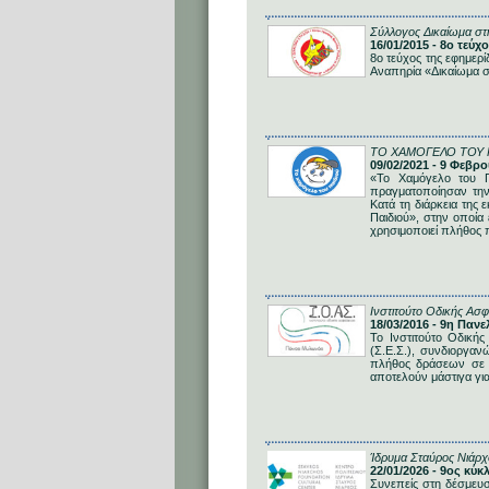
Σύλλογος Δικαίωμα σ
16/01/2015 - 8ο τεύ
8ο τεύχος της εφημερί
Αναπηρία «Δικαίωμα 
ΤΟ ΧΑΜΟΓΕΛΟ ΤΟΥ 
09/02/2021 - 9 Φεβ
«Το Χαμόγελο του Π
πραγματοποίησαν την
Κατά τη διάρκεια της
Παιδιού», στην οποί
χρησιμοποιεί πλήθος 
Ινστιτούτο Οδικής Ασφ
18/03/2016 - 9η Πα
Το Ινστιτούτο Οδική
(Σ.Ε.Σ.), συνδιοργαν
πλήθος δράσεων σε 
αποτελούν μάστιγα για
Ίδρυμα Σταύρος Νιάρχ
22/01/2026 - 9ος κύ
Συνεπείς στη δέσμευσ