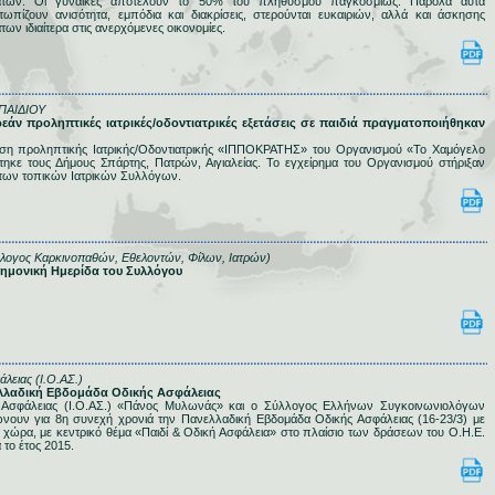
μάτων. Οι γυναίκες αποτελούν το 50% του πληθυσμού παγκοσμίως. Παρόλα αυτά
τωπίζουν ανισότητα, εμπόδια και διακρίσεις, στερούνται ευκαιριών, αλλά και άσκησης
ν ιδιαίτερα στις ανερχόμενες οικονομίες.
ΠΑΙΔΙΟΥ
ρεάν προληπτικές ιατρικές/οδοντιατρικές εξετάσεις σε παιδιά πραγματοποιήθηκαν
άση προληπτικής Ιατρικής/Οδοντιατρικής «ΙΠΠΟΚΡΑΤΗΣ» του Οργανισμού «Το Χαμόγελο
τηκε τους Δήμους Σπάρτης, Πατρών, Αιγιαλείας. Το εγχείρημα του Οργανισμού στήριξαν
η των τοπικών Ιατρικών Συλλόγων.
λλογος Καρκινοπαθών, Εθελοντών, Φίλων, Ιατρών)
στημονική Ημερίδα του Συλλόγου
άλειας (Ι.Ο.ΑΣ.)
νελλαδική Εβδομάδα Οδικής Ασφάλειας
ς Ασφάλειας (Ι.Ο.ΑΣ.) «Πάνος Μυλωνάς» και ο Σύλλογος Ελλήνων Συγκοινωνιολόγων
ώνουν για 8η συνεχή χρονιά την Πανελλαδική Εβδομάδα Οδικής Ασφάλειας (16-23/3) με
 χώρα, με κεντρικό θέμα «Παιδί & Οδική Ασφάλεια» στο πλαίσιο των δράσεων του Ο.Η.Ε.
 το έτος 2015.