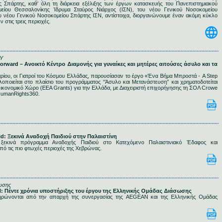
ς Σπάρτης, καθ’ όλη τη διάρκεια εξέλιξης των έργων κατασκευής του Πανεπιστημιακού
μείου Θεσσαλονίκης Ίδρυμα Σταύρος Νιάρχος (ΙΣΝ), του νέου Γενικού Νοσοκομείου
υ νέου Γενικού Νοσοκομείου Σπάρτης ΙΣΝ, αντίστοιχα, διοργανώνουμε έναν ακόμη κύκλο
στις τρεις περιοχές.
Υ
 Forward – Ανοικτό Κέντρο Διαμονής για γυναίκες και μητέρες αιτούσες άσυλο και τα
ρίου, οι Γιατροί του Κόσμου Ελλάδας, παρουσίασαν το έργο «Ένα Βήμα Μπροστά - A Step
λοποιείται στο πλαίσιο του προγράμματος “Άσυλο και Μετανάστευση” και χρηματοδοτείται
κονομικό Χώρο (EEA Grants) για την Ελλάδα, με Διαχειριστή επιχορήγησης τη ΣΟΛ Crowe
HumanRights360.
Aid: Ξεκινά Αναδοχή Παιδιού στην Παλαιστίνη
ξεκινά πρόγραμμα Αναδοχής Παιδιού στο Κατεχόμενο Παλαιστινιακό Έδαφος και
πό τις πιο φτωχές περιοχές της Χεβρώνας.
ωσης
N: Πέντε χρόνια υποστήριξης του έργου της Ελληνικής Ομάδας Διάσωσης
ηρώνονται από την απαρχή της συνεργασίας της AEGEAN και της Ελληνικής Ομάδας