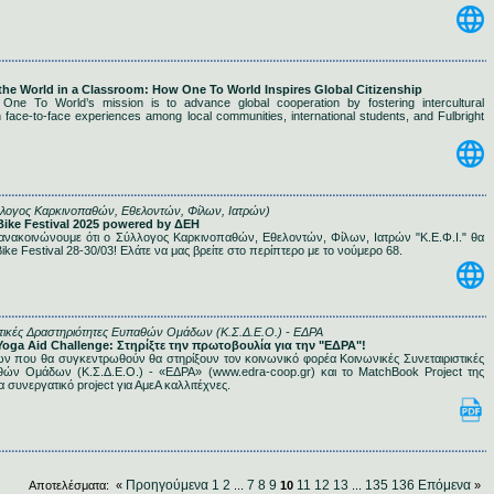
 the World in a Classroom: How One To World Inspires Global Citizenship
 One To World’s mission is to advance global cooperation by fostering intercultural
 face-to-face experiences among local communities, international students, and Fulbright
λλογος Καρκινοπαθών, Εθελοντών, Φίλων, Ιατρών)
 Bike Festival 2025 powered by ΔΕΗ
ανακοινώνουμε ότι ο Σύλλογος Καρκινοπαθών, Εθελοντών, Φίλων, Ιατρών "Κ.Ε.Φ.Ι." θα
ike Festival 28-30/03! Ελάτε να μας βρείτε στο περίπτερο με το νούμερο 68.
στικές Δραστηριότητες Ευπαθών Ομάδων (Κ.Σ.Δ.Ε.Ο.) - ΕΔΡΑ
 Yoga Aid Challenge: Στηρίξτε την πρωτοβουλία για την "ΕΔΡΑ"!
 που θα συγκεντρωθούν θα στηρίξουν τον κοινωνικό φορέα Κοινωνικές Συνεταιριστικές
θών Ομάδων (Κ.Σ.Δ.Ε.Ο.) - «ΕΔΡΑ» (www.edra-coop.gr) και το MatchBook Project της
α συνεργατικό project για ΑμεΑ καλλιτέχνες.
Προηγούμενα
1
2
7
8
9
11
12
13
135
136
Επόμενα
Αποτελέσματα: «
...
10
...
»