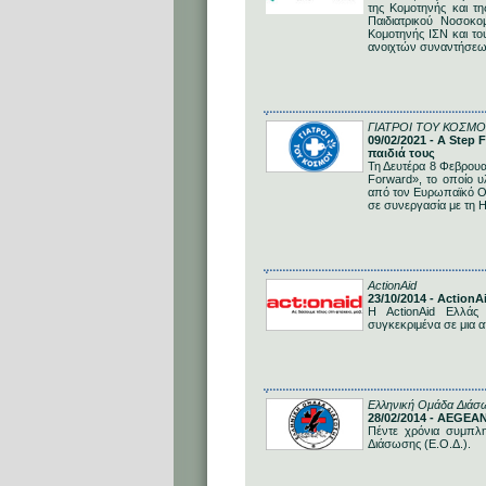
της Κομοτηνής και τη
Παιδιατρικού Νοσοκο
Κομοτηνής ΙΣΝ και το
ανοιχτών συναντήσεων 
ΓΙΑΤΡΟΙ ΤΟΥ ΚΟΣΜΟ
09/02/2021 - A Step
παιδιά τους
Τη Δευτέρα 8 Φεβρουα
Forward», το οποίο υ
από τον Ευρωπαϊκό Οι
σε συνεργασία με τη 
ActionAid
23/10/2014 - Action
Η ActionAid Ελλάς 
συγκεκριμένα σε μια α
Ελληνική Ομάδα Διάσ
28/02/2014 - AEGEA
Πέντε χρόνια συμπλ
Διάσωσης (Ε.Ο.Δ.).