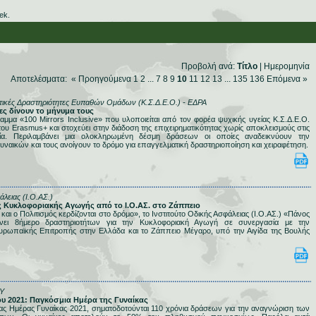
ek.
Προβολή ανά:
Τίτλο
|
Ημερομηνία
Αποτελέσματα: «
Προηγούμενα
1
2
...
7
8
9
10
11
12
13
...
135
136
Επόμενα
»
στικές Δραστηριότητες Ευπαθών Ομάδων (Κ.Σ.Δ.Ε.Ο.) - ΕΔΡΑ
κες δίνουν το μήνυμα τους
μα «100 Mirrors Inclusive» που υλοποιείται από τον φορέα ψυχικής υγείας Κ.Σ.Δ.Ε.Ο.
ου Erasmus+ και στοχεύει στην διάδοση της επιχειρηματικότητας χωρίς αποκλεισμούς στις
ία. Περιλαμβάνει μια ολοκληρωμένη δέσμη δράσεων οι οποίες αναδεικνύουν την
υναικών και τους ανοίγουν το δρόμο για επαγγελματική δραστηριοποίηση και χειραφέτηση.
άλειας (Ι.Ο.ΑΣ.)
ες Κυκλοφοριακής Αγωγής από το Ι.Ο.ΑΣ. στο Ζάππειο
και ο Πολιτισμός κερδίζονται στο δρόμο», το Ινστιτούτο Οδικής Ασφάλειας (Ι.Ο.ΑΣ.) «Πάνος
νει 8ήμερο δραστηριοτήτων για την Κυκλοφοριακή Αγωγή σε συνεργασία με την
υρωπαϊκής Επιτροπής στην Ελλάδα και το Ζάππειο Μέγαρο, υπό την Αιγίδα της Βουλής
Υ
ίου 2021: Παγκόσμια Ημέρα της Γυναίκας
ας Ημέρας Γυναίκας 2021, σηματοδοτούνται 110 χρόνια δράσεων για την αναγνώριση των