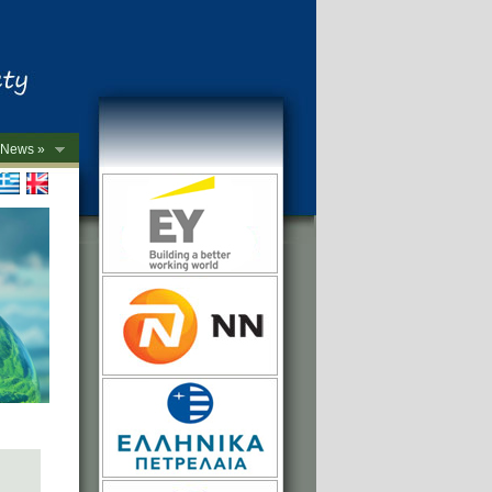
News »
->