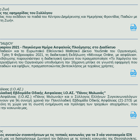
τη Ζωή
χος της εφημερίδας του Συλλόγου
δας που εκδίδουν τα παιδιά του Κέντρου Διημέρευσης και Ημερήσιας Φροντίδας Παιδιών με
στη Ζωή».
ΠΑΙΔΙΟΥ
ρουαρίου 2021 - Παγκόσμια Ημέρα Ασφαλούς Πλοήγησης στο Διαδίκτυο
αιδιού» και το Ευρωπαϊκό Εθελοντικό Μαθητικό Δίκτυο YouSmile του Οργανισμού,
 Τρίτη 9 Φεβρουαρίου 2021, τη διαδικτυακή Εκδήλωση «Μένουμε Online, με ασφάλεια».
 εκδήλωσης παρουσιάστηκε η διαδικτυακή έρευνα που πραγματοποίησε «Το Χαμόγελο του
α εργαζόμενη του Οργανισμού υποδυόμενη την 16χρονη μπήκε σε γνωστή εφαρμογή που
παιδιών και εφήβων, πραγματοποιώντας βιντεοκλήσεις με τυχαίους χρήστες.
άλειας (Ι.Ο.ΑΣ.)
νελλαδική Εβδομάδα Οδικής Ασφαλειας Ι.Ο.ΑΣ. "Πάνος Μυλωνάς"
ς Ασφάλειας (Ι.Ο.ΑΣ.) «Πάνος Μυλωνάς» και ο Σύλλογος Ελλήνων Συγκοινωνιολόγων
ώνουν για 9η συνεχή χρονιά την Πανελλαδική Εβδομάδα Οδικής Ασφάλειας (21-27/3) με
όλη τη χώρα για τη σωστή ενημέρωση και πρόληψη των τροχαίων ατυχημάτων, που
 την κοινωνία μας.
ος
κλος ανοικτών συναντήσεων με τις τοπικές κοινωνίες για τα 3 νέα νοσοκομεία ΙΣΝ
ή μας να διατηρήσουμε ζωντανό τον διάλογο με τις τοπικές κοινωνίες της Θεσσαλονίκης,