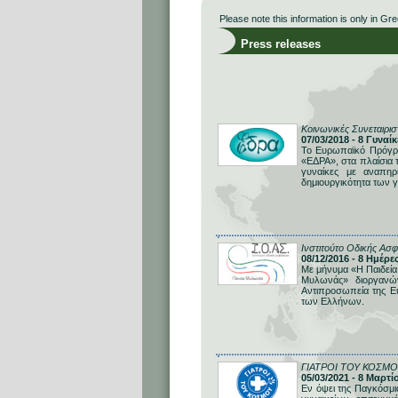
Please note this information is only in Gre
Press releases
Κοινωνικές Συνεταιρι
07/03/2018 - 8 Γυναί
Το Ευρωπαϊκό Πρόγραμ
«ΕΔΡΑ», στα πλαίσια τ
γυναίκες με αναπηρ
δημιουργικότητα των γ
Ινστιτούτο Οδικής Ασφ
08/12/2016 - 8 Ημέρ
Με μήνυμα «Η Παιδεία 
Μυλωνάς» διοργανώ
Αντιπροσωπεία της Ε
των Ελλήνων.
ΓΙΑΤΡΟΙ ΤΟΥ ΚΟΣΜΟ
05/03/2021 - 8 Μαρτ
Εν όψει της Παγκόσμι