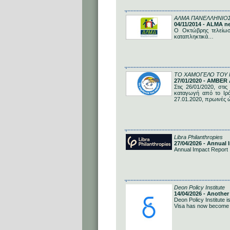
ΑΛΜΑ ΠΑΝΕΛΛΗΝΙΟ
04/11/2014 - ALMA n
Ο Οκτώβρης τελείωσε
καταπληκτικά…
ΤΟ ΧΑΜΟΓΕΛΟ ΤΟΥ 
27/01/2020 - AMBE
Στις 26/01/2020, στι
καταγωγή από το Ιρά
27.01.2020, πρωινές
Libra Philanthropies
27/04/2026 - Annual
Annual Impact Report
Deon Policy Institute
14/04/2026 - Anoth
Deon Policy Institute 
Visa has now become p