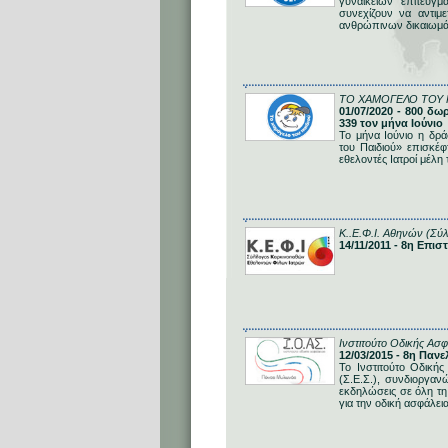
γυναικείων επιτευγ
συνεχίζουν να αντιμε
ανθρώπινων δικαιωμάτω
ΤΟ ΧΑΜΟΓΕΛΟ ΤΟΥ 
01/07/2020 - 800 δω
339 τον μήνα Ιούνιο
Το μήνα Ιούνιο η δρ
του Παιδιού» επισκέφ
εθελοντές Ιατροί μέλ
Κ..Ε.Φ.Ι. Αθηνών (Σύ
14/11/2011 - 8η Επι
Ινστιτούτο Οδικής Ασφ
12/03/2015 - 8η Πα
Το Ινστιτούτο Οδική
(Σ.Ε.Σ.), συνδιοργαν
εκδηλώσεις σε όλη τη
για την οδική ασφάλεια