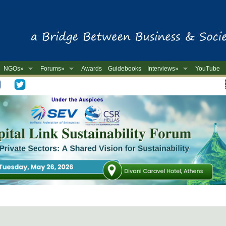
NGOs»
Forums»
Awards
Guidebooks
Interviews»
YouTube
-