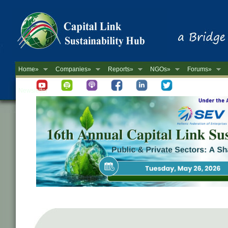
Home»
Companies»
Reports»
NGOs»
Forums»
Newsletter