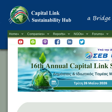
Home»
Companies»
Reports»
NGOs»
Forums»
Newsletter