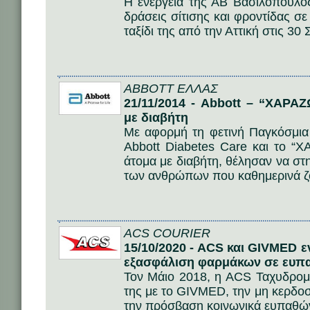
Η ενέργεια της ΑΒ Βασιλόπουλος
δράσεις σίτισης και φροντίδας σ
ταξίδι της από την Αττική στις 30
ABBOTT ΕΛΛΑΣ
21/11/2014 - Abbott – “ΧΑΡ
με διαβήτη
Με αφορμή τη φετινή Παγκόσμια
Abbott Diabetes Care και το “Χ
άτομα με διαβήτη, θέλησαν να στ
των ανθρώπων που καθημερινά ζο
ACS COURIER
15/10/2020 - ACS και GIVMED ε
εξασφάλιση φαρμάκων σε ευπα
Τον Μάιο 2018, η ACS Ταχυδρομι
της με το GIVMED, την μη κερδο
την πρόσβαση κοινωνικά ευπαθώ