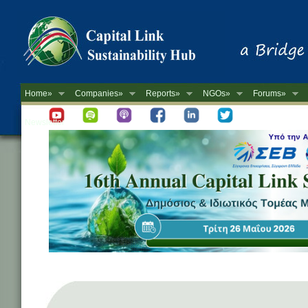
Home»
Companies»
Reports»
NGOs»
Forums»
Newsletter