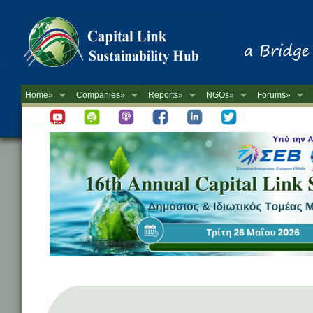
Home»
Companies»
Reports»
NGOs»
Forums»
Newsletter