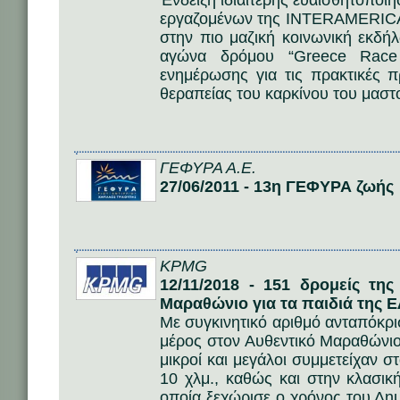
Ένδειξη ιδιαίτερης ευαισθητοποί
εργαζομένων της INTERAMERICA
στην πιο μαζική κοινωνική εκδή
αγώνα δρόμου “Greece Race 
ενημέρωσης για τις πρακτικές 
θεραπείας του καρκίνου του μαστ
ΓΕΦΥΡΑ Α.Ε.
27/06/2011 - 13η ΓΕΦΥΡΑ ζωής
KPMG
12/11/2018 - 151 δρομείς τη
Μαραθώνιο για τα παιδιά της 
Με συγκινητικό αριθμό ανταπόκρ
μέρος στον Αυθεντικό Μαραθώνιο
μικροί και μεγάλοι συμμετείχαν 
10 χλμ., καθώς και στην κλασι
οποία ξεχώρισε ο χρόνος του Δη