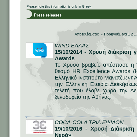
Please note this information is only in Greek.
Press releases
Αποτελέσματα: «
Προηγούμενα
1
2
..
WIND ΕΛΛΑΣ
15/10/2014 - Χρυσή διάκριση 
Awards
Το Χρυσό βραβείο απέσπασε η
θεσμό HR Excellence Awards (
Ελληνικό Ινστιτούτο Μανατζμεντ
την Ελληνική Εταιρία Διοικήσεω
τελετή που έλαβε χώρα την Δε
ξενοδοχείο της Αθήνας.
COCA-COLA ΤΡΙΑ ΕΨΙΛΟΝ
19/10/2016 - Χρυσή Διάκρισ
Νερό»