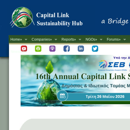
Home»
Companies»
Reports»
NGOs»
Forums»
Newsletter