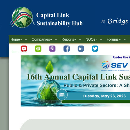
Home»
Companies»
Reports»
NGOs»
Forums»
Newsletter