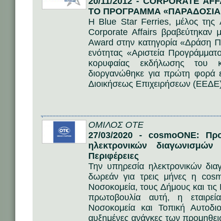
20/11/2012 - CORPORATE AF
ΤΟ ΠΡΟΓΡΑΜΜΑ «ΠΑΡΑΔΟΣΙΑ
Η Blue Star Ferries, μέλος της
Corporate Affairs βραβεύτηκαν μ
Award στην κατηγορία «Δράση 
ενότητας «Αριστεία Προγράμματο
κορυφαίας εκδήλωσης του κ
διοργανώθηκε για πρώτη φορά ε
Διοικήσεως Επιχειρήσεων (ΕΕΔΕ)
ΟΜΙΛΟΣ ΟΤΕ
27/03/2020 - cosmoONE: Πρ
ηλεκτρονικών διαγωνισμών
Περιφέρειες
Την υπηρεσία ηλεκτρονικών δι
δωρεάν για τρεις μήνες η cos
Νοσοκομεία, τους Δήμους και τις
πρωτοβουλία αυτή, η εταιρε
Νοσοκομεία και Τοπική Αυτοδι
αυξημένες ανάγκες των προμηθειώ