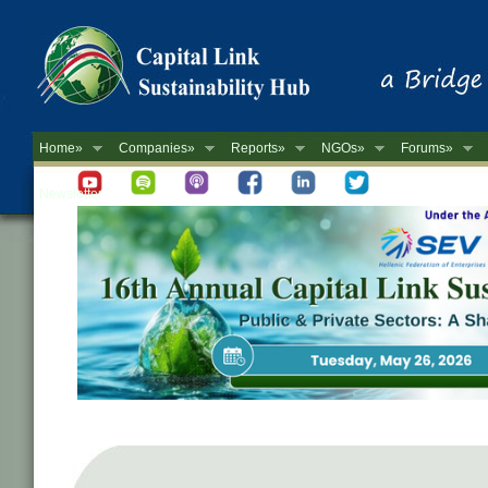
Home»
Companies»
Reports»
NGOs»
Forums»
Newsletter