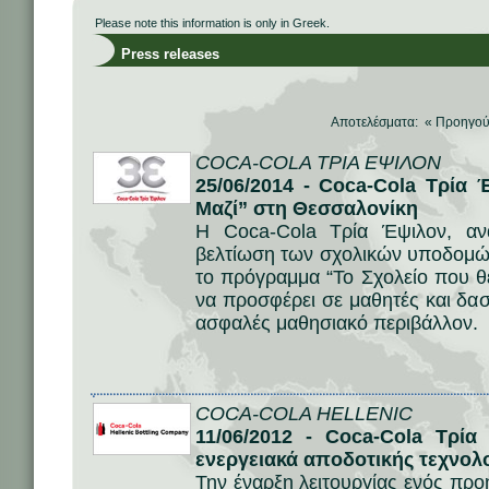
Please note this information is only in Greek.
Press releases
Αποτελέσματα: «
Προηγο
COCA-COLA ΤΡΙΑ ΕΨΙΛΟΝ
25/06/2014 - Coca-Cola Τρία 
Μαζί” στη Θεσσαλονίκη
H Coca-Cola Τρία Έψιλον, αν
βελτίωση των σχολικών υποδομών,
το πρόγραμμα “Το Σχολείο που θέλ
να προσφέρει σε μαθητές και δασ
ασφαλές μαθησιακό περιβάλλον.
COCA-COLA HELLENIC
11/06/2012 - Coca-Cola Τρί
ενεργειακά αποδοτικής τεχνολ
Την έναρξη λειτουργίας ενός προ