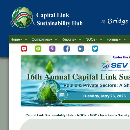
Home»
Companies»
Reports»
NGOs»
Forums»
Newsletter
Capital Link Sustainability Hub » NGOs » NGOs by action » Society