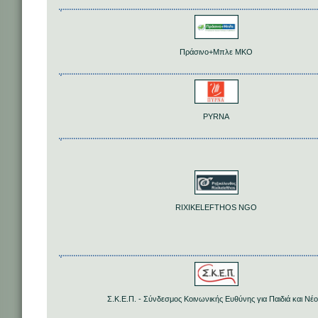
Πράσινο+Μπλε ΜΚΟ
PYRNA
RIXIKELEFTHOS NGO
Σ.Κ.Ε.Π. - Σύνδεσμος Κοινωνικής Ευθύνης για Παιδιά και Νέ