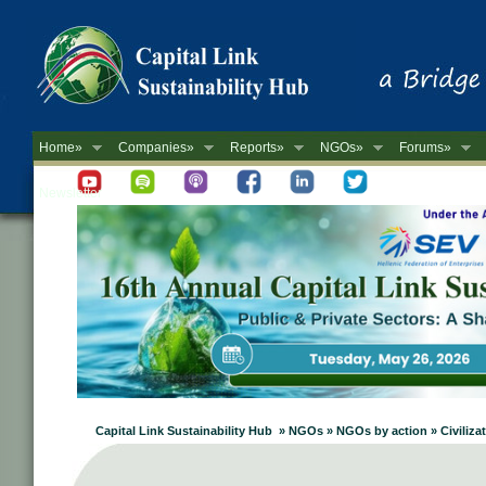
Home»
Companies»
Reports»
NGOs»
Forums»
Newsletter
Capital Link Sustainability Hub » NGOs » NGOs by action » Civiliza