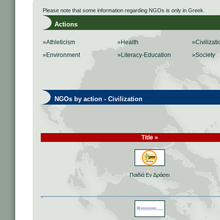
Please note that some information regarding NGOs is only in Greek.
Actions
»Athleticism
»Health
»Civilizati
»Environment
»Literacy-Education
»Society
NGOs by action - Civilization
Title »
Παιδιά Εν Δράσει