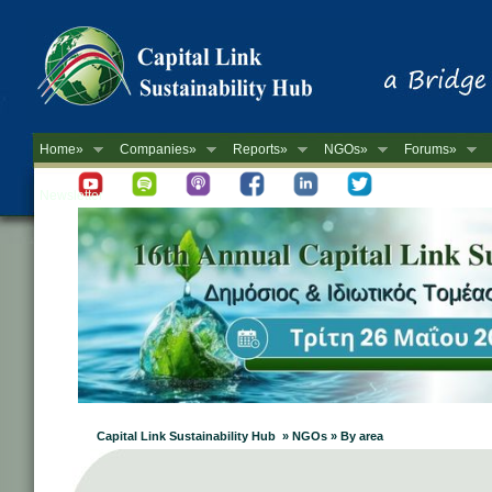
Home»
Companies»
Reports»
NGOs»
Forums»
Newsletter
Capital Link Sustainability Hub » NGOs » By area