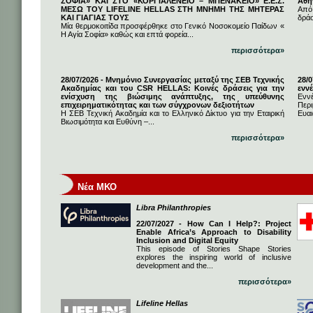
ΣΟΦΙΑ» ΚΑΙ ΣΤΟ «ΚΟΡΓΙΑΛΕΝΕΙΟ – ΜΠΕΝΑΚΕΙΟ» Ε.Ε.Σ.
Αθή
ΜΕΣΩ ΤΟΥ LIFELINE HELLAS ΣΤΗ ΜΝΗΜΗ ΤΗΣ ΜΗΤΕΡΑΣ
Από
ΚΑΙ ΓΙΑΓΙΑΣ ΤΟΥΣ
δρά
Μία θερμοκοιτίδα προσφέρθηκε στο Γενικό Νοσοκομείο Παίδων «
Η Αγία Σοφία» καθώς και επτά φορεία...
περισσότερα»
28/07/2026 - Μνημόνιο Συνεργασίας μεταξύ της ΣΕΒ Τεχνικής
28/
Ακαδημίας και του CSR HELLAS: Κοινές δράσεις για την
εννέ
ενίσχυση της βιώσιμης ανάπτυξης, της υπεύθυνης
Ενν
επιχειρηματικότητας και των σύγχρονων δεξιοτήτων
Πε
Η ΣΕΒ Τεχνική Ακαδημία και το Ελληνικό Δίκτυο για την Εταιρική
Ευαι
Βιωσιμότητα και Ευθύνη –...
περισσότερα»
Νέα ΜΚΟ
Libra Philanthropies
22/07/2027 - How Can I Help?: Project
Enable Africa’s Approach to Disability
Inclusion and Digital Equity
This episode of Stories Shape Stories
explores the inspiring world of inclusive
development and the...
περισσότερα»
Lifeline Hellas