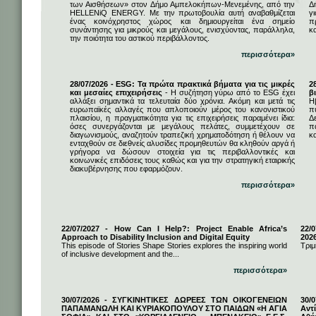
των Αισθήσεων» στον Δήμο Αμπελοκήπων-Μενεμένης, από την
Δ
HELLENiQ ENERGY. Με την πρωτοβουλία αυτή αναβαθμίζεται
γ
ένας κοινόχρηστος χώρος και δημιουργείται ένα σημείο
π
συνάντησης για μικρούς και μεγάλους, ενισχύοντας, παράλληλα,
κ
την ποιότητα του αστικού περιβάλλοντος.
περισσότερα»
28/07/2026 - ESG: Τα πρώτα πρακτικά βήματα για τις μικρές
2
και μεσαίες επιχειρήσεις
- Η συζήτηση γύρω από το ESG έχει
β
αλλάξει σημαντικά τα τελευταία δύο χρόνια. Ακόμη και μετά τις
Η
ευρωπαϊκές αλλαγές που απλοποιούν μέρος του κανονιστικού
π
πλαισίου, η πραγματικότητα για τις επιχειρήσεις παραμένει ίδια:
Δ
όσες συνεργάζονται με μεγάλους πελάτες, συμμετέχουν σε
π
διαγωνισμούς, αναζητούν τραπεζική χρηματοδότηση ή θέλουν να
κα
ενταχθούν σε διεθνείς αλυσίδες προμηθευτών θα κληθούν αργά ή
γρήγορα να δώσουν στοιχεία για τις περιβαλλοντικές και
κοινωνικές επιδόσεις τους καθώς και για την στρατηγική εταιρικής
διακυβέρνησης που εφαρμόζουν.
περισσότερα»
22/07/2027 - How Can I Help?: Project Enable Africa’s
22/0
Approach to Disability Inclusion and Digital Equity
202
This episode of Stories Shape Stories explores the inspiring world
Τριμ
of inclusive development and the...
περισσότερα»
30/07/2026 - ΣΥΓΚΙΝΗΤΙΚΕΣ ΔΩΡΕΕΣ ΤΩΝ ΟΙΚΟΓΕΝΕΙΩΝ
30/
ΠΑΠΑΜΑΝΩΛΗ ΚΑΙ ΚΥΡΙΑΚΟΠΟΥΛΟΥ ΣΤΟ ΠΑΙΔΩΝ «Η ΑΓΙΑ
Αντ