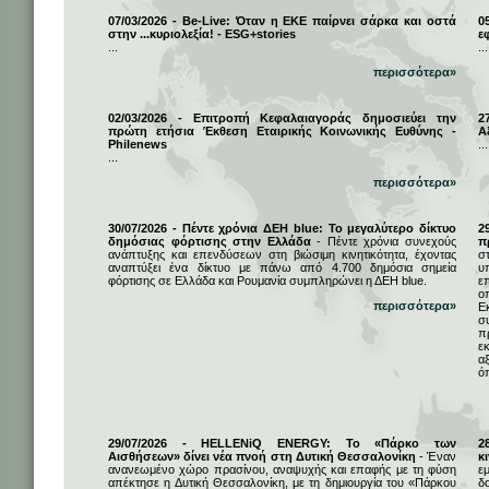
07/03/2026 - Be-Live: Όταν η ΕΚΕ παίρνει σάρκα και οστά
0
στην ...κυριολεξία! - ESG+stories
ε
...
...
περισσότερα»
02/03/2026 - Επιτροπή Κεφαλαιαγοράς δημοσιεύει την
2
πρώτη ετήσια Έκθεση Εταιρικής Κοινωνικής Ευθύνης -
Α
Philenews
...
...
περισσότερα»
30/07/2026 - Πέντε χρόνια ΔΕΗ blue: Το μεγαλύτερο δίκτυο
2
δημόσιας φόρτισης στην Ελλάδα
- Πέντε χρόνια συνεχούς
π
ανάπτυξης και επενδύσεων στη βιώσιμη κινητικότητα, έχοντας
σ
αναπτύξει ένα δίκτυο με πάνω από 4.700 δημόσια σημεία
υ
φόρτισης σε Ελλάδα και Ρουμανία συμπληρώνει η ΔΕΗ blue.
ε
ο
περισσότερα»
Ε
σ
π
ε
α
ό
29/07/2026 - HELLENiQ ENERGY: Το «Πάρκο των
2
Αισθήσεων» δίνει νέα πνοή στη Δυτική Θεσσαλονίκη
- Έναν
κ
ανανεωμένο χώρο πρασίνου, αναψυχής και επαφής με τη φύση
ε
απέκτησε η Δυτική Θεσσαλονίκη, με τη δημιουργία του «Πάρκου
δ