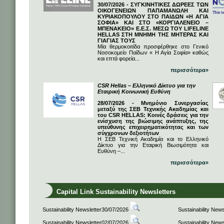
30/07/2026 - ΣΥΓΚΙΝΗΤΙΚΕΣ ΔΩΡΕΕΣ ΤΩΝ
ΟΙΚΟΓΕΝΕΙΩΝ ΠΑΠΑΜΑΝΩΛΗ ΚΑΙ
ΚΥΡΙΑΚΟΠΟΥΛΟΥ ΣΤΟ ΠΑΙΔΩΝ «Η ΑΓΙΑ
ΣΟΦΙΑ» ΚΑΙ ΣΤΟ «ΚΟΡΓΙΑΛΕΝΕΙΟ –
ΜΠΕΝΑΚΕΙΟ» Ε.Ε.Σ. ΜΕΣΩ ΤΟΥ LIFELINE
HELLAS ΣΤΗ ΜΝΗΜΗ ΤΗΣ ΜΗΤΕΡΑΣ ΚΑΙ
ΓΙΑΓΙΑΣ ΤΟΥΣ
Μία θερμοκοιτίδα προσφέρθηκε στο Γενικό
Νοσοκομείο Παίδων « Η Αγία Σοφία» καθώς
και επτά φορεία...
περισσότερα»
CSR Hellas – Ελληνικό Δίκτυο για την
Εταιρική Κοινωνική Ευθύνη
28/07/2026 - Μνημόνιο Συνεργασίας
μεταξύ της ΣΕΒ Τεχνικής Ακαδημίας και
του CSR HELLAS: Κοινές δράσεις για την
ενίσχυση της βιώσιμης ανάπτυξης, της
υπεύθυνης επιχειρηματικότητας και των
σύγχρονων δεξιοτήτων
Η ΣΕΒ Τεχνική Ακαδημία και το Ελληνικό
Δίκτυο για την Εταιρική Βιωσιμότητα και
Ευθύνη –...
περισσότερα»
Capital Link Sustainability Newsletters
Sustainability Newsletter30/07/2026
Sustainability New
Sustainability Newsletter02/07/2026
Sustainability New