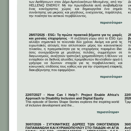
των Αισθήσεων» στον Δήμο Αμπελοκήπων-Μενεμένης, από την
Δ
HELLENiQ ENERGY. Με την πρωτοβουλία αυτή αναβαθμίζεται
γ
ένας κοινόχρηστος χώρος και δημιουργείται ένα σημείο
π
συνάντησης για μικρούς και μεγάλους, ενισχύοντας, παράλληλα,
κ
την ποιότητα του αστικού περιβάλλοντος.
περισσότερα»
28/07/2026 - ESG: Τα πρώτα πρακτικά βήματα για τις μικρές
2
και μεσαίες επιχειρήσεις
- Η συζήτηση γύρω από το ESG έχει
β
αλλάξει σημαντικά τα τελευταία δύο χρόνια. Ακόμη και μετά τις
Η
ευρωπαϊκές αλλαγές που απλοποιούν μέρος του κανονιστικού
π
πλαισίου, η πραγματικότητα για τις επιχειρήσεις παραμένει ίδια:
Δ
όσες συνεργάζονται με μεγάλους πελάτες, συμμετέχουν σε
π
διαγωνισμούς, αναζητούν τραπεζική χρηματοδότηση ή θέλουν να
κα
ενταχθούν σε διεθνείς αλυσίδες προμηθευτών θα κληθούν αργά ή
γρήγορα να δώσουν στοιχεία για τις περιβαλλοντικές και
κοινωνικές επιδόσεις τους καθώς και για την στρατηγική εταιρικής
διακυβέρνησης που εφαρμόζουν.
περισσότερα»
22/07/2027 - How Can I Help?: Project Enable Africa’s
22/0
Approach to Disability Inclusion and Digital Equity
202
This episode of Stories Shape Stories explores the inspiring world
Τριμ
of inclusive development and the...
περισσότερα»
30/07/2026 - ΣΥΓΚΙΝΗΤΙΚΕΣ ΔΩΡΕΕΣ ΤΩΝ ΟΙΚΟΓΕΝΕΙΩΝ
30/
ΠΑΠΑΜΑΝΩΛΗ ΚΑΙ ΚΥΡΙΑΚΟΠΟΥΛΟΥ ΣΤΟ ΠΑΙΔΩΝ «Η ΑΓΙΑ
Αντ