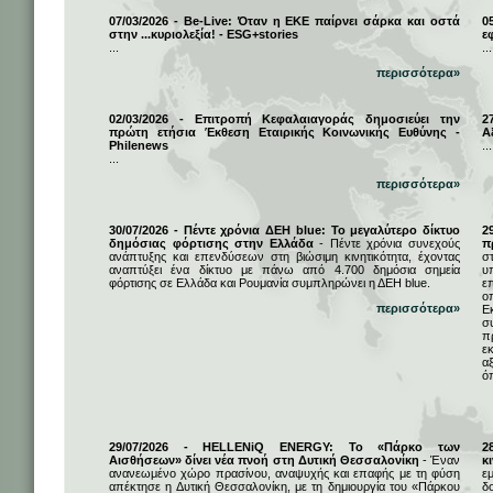
07/03/2026 - Be-Live: Όταν η ΕΚΕ παίρνει σάρκα και οστά
0
στην ...κυριολεξία! - ESG+stories
ε
...
...
περισσότερα»
02/03/2026 - Επιτροπή Κεφαλαιαγοράς δημοσιεύει την
2
πρώτη ετήσια Έκθεση Εταιρικής Κοινωνικής Ευθύνης -
Α
Philenews
...
...
περισσότερα»
30/07/2026 - Πέντε χρόνια ΔΕΗ blue: Το μεγαλύτερο δίκτυο
2
δημόσιας φόρτισης στην Ελλάδα
- Πέντε χρόνια συνεχούς
π
ανάπτυξης και επενδύσεων στη βιώσιμη κινητικότητα, έχοντας
σ
αναπτύξει ένα δίκτυο με πάνω από 4.700 δημόσια σημεία
υ
φόρτισης σε Ελλάδα και Ρουμανία συμπληρώνει η ΔΕΗ blue.
ε
ο
περισσότερα»
Ε
σ
π
ε
α
ό
29/07/2026 - HELLENiQ ENERGY: Το «Πάρκο των
2
Αισθήσεων» δίνει νέα πνοή στη Δυτική Θεσσαλονίκη
- Έναν
κ
ανανεωμένο χώρο πρασίνου, αναψυχής και επαφής με τη φύση
ε
απέκτησε η Δυτική Θεσσαλονίκη, με τη δημιουργία του «Πάρκου
δ