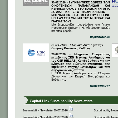
30/07/2026 - ΣΥΓΚΙΝΗΤΙΚΕΣ ΔΩΡΕΕΣ ΤΩΝ
ΟΙΚΟΓΕΝΕΙΩΝ ΠΑΠΑΜΑΝΩΛΗ ΚΑΙ
ΚΥΡΙΑΚΟΠΟΥΛΟΥ ΣΤΟ ΠΑΙΔΩΝ «Η ΑΓΙΑ
ΣΟΦΙΑ» ΚΑΙ ΣΤΟ «ΚΟΡΓΙΑΛΕΝΕΙΟ –
ΜΠΕΝΑΚΕΙΟ» Ε.Ε.Σ. ΜΕΣΩ ΤΟΥ LIFELINE
HELLAS ΣΤΗ ΜΝΗΜΗ ΤΗΣ ΜΗΤΕΡΑΣ ΚΑΙ
ΓΙΑΓΙΑΣ ΤΟΥΣ
Μία θερμοκοιτίδα προσφέρθηκε στο Γενικό
Νοσοκομείο Παίδων « Η Αγία Σοφία» καθώς
και επτά φορεία...
περισσότερα»
CSR Hellas – Ελληνικό Δίκτυο για την
Εταιρική Κοινωνική Ευθύνη
28/07/2026 - Μνημόνιο Συνεργασίας
μεταξύ της ΣΕΒ Τεχνικής Ακαδημίας και
του CSR HELLAS: Κοινές δράσεις για την
ενίσχυση της βιώσιμης ανάπτυξης, της
υπεύθυνης επιχειρηματικότητας και των
σύγχρονων δεξιοτήτων
Η ΣΕΒ Τεχνική Ακαδημία και το Ελληνικό
Δίκτυο για την Εταιρική Βιωσιμότητα και
Ευθύνη –...
περισσότερα»
Capital Link Sustainability Newsletters
Sustainability Newsletter30/07/2026
Sustainability New
Sustainability Newsletter02/07/2026
Sustainability New