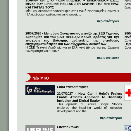
ΣΟΦΙΑ» ΚΑΙ ΣΤΟ «ΚΟΡΓΙΑΛΕΝΕΙΟ – ΜΠΕΝΑΚΕΙΟ» Ε.Ε.Σ.
Αθή
ΜΕΣΩ ΤΟΥ LIFELINE HELLAS ΣΤΗ ΜΝΗΜΗ ΤΗΣ ΜΗΤΕΡΑΣ
Από
ΚΑΙ ΓΙΑΓΙΑΣ ΤΟΥΣ
δρά
Μία θερμοκοιτίδα προσφέρθηκε στο Γενικό Νοσοκομείο Παίδων «
Η Αγία Σοφία» καθώς και επτά φορεία...
περισσότερα»
28/07/2026 - Μνημόνιο Συνεργασίας μεταξύ της ΣΕΒ Τεχνικής
28/
Ακαδημίας και του CSR HELLAS: Κοινές δράσεις για την
εννέ
ενίσχυση της βιώσιμης ανάπτυξης, της υπεύθυνης
Ενν
επιχειρηματικότητας και των σύγχρονων δεξιοτήτων
Πε
Η ΣΕΒ Τεχνική Ακαδημία και το Ελληνικό Δίκτυο για την Εταιρική
Ευαι
Βιωσιμότητα και Ευθύνη –...
περισσότερα»
Νέα ΜΚΟ
Libra Philanthropies
22/07/2027 - How Can I Help?: Project
Enable Africa’s Approach to Disability
Inclusion and Digital Equity
This episode of Stories Shape Stories
explores the inspiring world of inclusive
development and the...
περισσότερα»
Lifeline Hellas