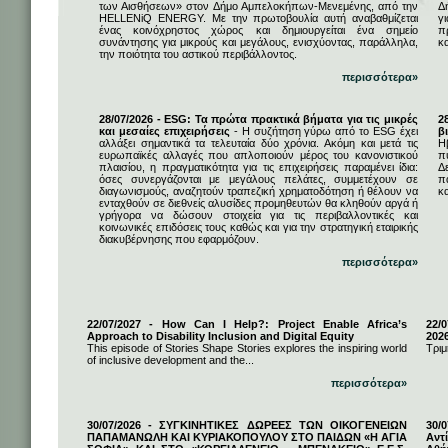
των Αισθήσεων» στον Δήμο Αμπελοκήπων-Μενεμένης, από την
Δ
HELLENiQ ENERGY. Με την πρωτοβουλία αυτή αναβαθμίζεται
γ
ένας κοινόχρηστος χώρος και δημιουργείται ένα σημείο
π
συνάντησης για μικρούς και μεγάλους, ενισχύοντας, παράλληλα,
κ
την ποιότητα του αστικού περιβάλλοντος.
περισσότερα»
28/07/2026 - ESG: Τα πρώτα πρακτικά βήματα για τις μικρές
2
και μεσαίες επιχειρήσεις
- Η συζήτηση γύρω από το ESG έχει
β
αλλάξει σημαντικά τα τελευταία δύο χρόνια. Ακόμη και μετά τις
Η
ευρωπαϊκές αλλαγές που απλοποιούν μέρος του κανονιστικού
π
πλαισίου, η πραγματικότητα για τις επιχειρήσεις παραμένει ίδια:
Δ
όσες συνεργάζονται με μεγάλους πελάτες, συμμετέχουν σε
π
διαγωνισμούς, αναζητούν τραπεζική χρηματοδότηση ή θέλουν να
κα
ενταχθούν σε διεθνείς αλυσίδες προμηθευτών θα κληθούν αργά ή
γρήγορα να δώσουν στοιχεία για τις περιβαλλοντικές και
κοινωνικές επιδόσεις τους καθώς και για την στρατηγική εταιρικής
διακυβέρνησης που εφαρμόζουν.
περισσότερα»
22/07/2027 - How Can I Help?: Project Enable Africa’s
22/0
Approach to Disability Inclusion and Digital Equity
202
This episode of Stories Shape Stories explores the inspiring world
Τριμ
of inclusive development and the...
περισσότερα»
30/07/2026 - ΣΥΓΚΙΝΗΤΙΚΕΣ ΔΩΡΕΕΣ ΤΩΝ ΟΙΚΟΓΕΝΕΙΩΝ
30/
ΠΑΠΑΜΑΝΩΛΗ ΚΑΙ ΚΥΡΙΑΚΟΠΟΥΛΟΥ ΣΤΟ ΠΑΙΔΩΝ «Η ΑΓΙΑ
Αντ