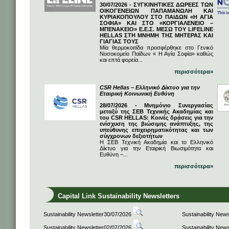
30/07/2026 - ΣΥΓΚΙΝΗΤΙΚΕΣ ΔΩΡΕΕΣ ΤΩΝ
ΟΙΚΟΓΕΝΕΙΩΝ ΠΑΠΑΜΑΝΩΛΗ ΚΑΙ
ΚΥΡΙΑΚΟΠΟΥΛΟΥ ΣΤΟ ΠΑΙΔΩΝ «Η ΑΓΙΑ
ΣΟΦΙΑ» ΚΑΙ ΣΤΟ «ΚΟΡΓΙΑΛΕΝΕΙΟ –
ΜΠΕΝΑΚΕΙΟ» Ε.Ε.Σ. ΜΕΣΩ ΤΟΥ LIFELINE
HELLAS ΣΤΗ ΜΝΗΜΗ ΤΗΣ ΜΗΤΕΡΑΣ ΚΑΙ
ΓΙΑΓΙΑΣ ΤΟΥΣ
Μία θερμοκοιτίδα προσφέρθηκε στο Γενικό
Νοσοκομείο Παίδων « Η Αγία Σοφία» καθώς
και επτά φορεία...
περισσότερα»
CSR Hellas – Ελληνικό Δίκτυο για την
Εταιρική Κοινωνική Ευθύνη
28/07/2026 - Μνημόνιο Συνεργασίας
μεταξύ της ΣΕΒ Τεχνικής Ακαδημίας και
του CSR HELLAS: Κοινές δράσεις για την
ενίσχυση της βιώσιμης ανάπτυξης, της
υπεύθυνης επιχειρηματικότητας και των
σύγχρονων δεξιοτήτων
Η ΣΕΒ Τεχνική Ακαδημία και το Ελληνικό
Δίκτυο για την Εταιρική Βιωσιμότητα και
Ευθύνη –...
περισσότερα»
Capital Link Sustainability Newsletters
Sustainability Newsletter30/07/2026
Sustainability New
Sustainability Newsletter02/07/2026
Sustainability New