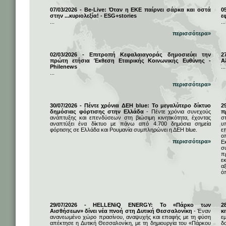
07/03/2026 - Be-Live: Όταν η ΕΚΕ παίρνει σάρκα και οστά
0
στην ...κυριολεξία! - ESG+stories
ε
...
...
περισσότερα»
02/03/2026 - Επιτροπή Κεφαλαιαγοράς δημοσιεύει την
2
πρώτη ετήσια Έκθεση Εταιρικής Κοινωνικής Ευθύνης -
Α
Philenews
...
...
περισσότερα»
30/07/2026 - Πέντε χρόνια ΔΕΗ blue: Το μεγαλύτερο δίκτυο
2
δημόσιας φόρτισης στην Ελλάδα
- Πέντε χρόνια συνεχούς
π
ανάπτυξης και επενδύσεων στη βιώσιμη κινητικότητα, έχοντας
σ
αναπτύξει ένα δίκτυο με πάνω από 4.700 δημόσια σημεία
υ
φόρτισης σε Ελλάδα και Ρουμανία συμπληρώνει η ΔΕΗ blue.
ε
ο
περισσότερα»
Ε
σ
π
ε
α
ό
29/07/2026 - HELLENiQ ENERGY: Το «Πάρκο των
2
Αισθήσεων» δίνει νέα πνοή στη Δυτική Θεσσαλονίκη
- Έναν
κ
ανανεωμένο χώρο πρασίνου, αναψυχής και επαφής με τη φύση
ε
απέκτησε η Δυτική Θεσσαλονίκη, με τη δημιουργία του «Πάρκου
δ