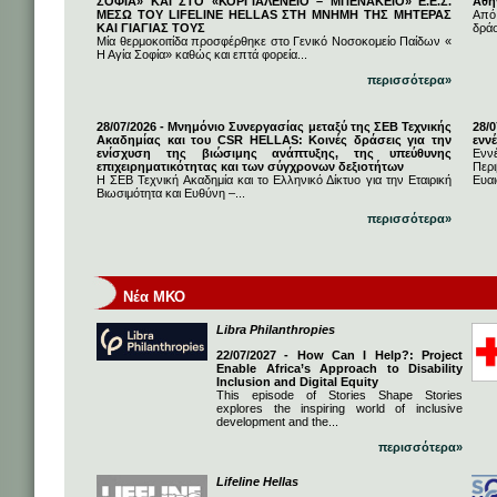
ΣΟΦΙΑ» ΚΑΙ ΣΤΟ «ΚΟΡΓΙΑΛΕΝΕΙΟ – ΜΠΕΝΑΚΕΙΟ» Ε.Ε.Σ.
Αθή
ΜΕΣΩ ΤΟΥ LIFELINE HELLAS ΣΤΗ ΜΝΗΜΗ ΤΗΣ ΜΗΤΕΡΑΣ
Από
ΚΑΙ ΓΙΑΓΙΑΣ ΤΟΥΣ
δρά
Μία θερμοκοιτίδα προσφέρθηκε στο Γενικό Νοσοκομείο Παίδων «
Η Αγία Σοφία» καθώς και επτά φορεία...
περισσότερα»
28/07/2026 - Μνημόνιο Συνεργασίας μεταξύ της ΣΕΒ Τεχνικής
28/
Ακαδημίας και του CSR HELLAS: Κοινές δράσεις για την
εννέ
ενίσχυση της βιώσιμης ανάπτυξης, της υπεύθυνης
Ενν
επιχειρηματικότητας και των σύγχρονων δεξιοτήτων
Πε
Η ΣΕΒ Τεχνική Ακαδημία και το Ελληνικό Δίκτυο για την Εταιρική
Ευαι
Βιωσιμότητα και Ευθύνη –...
περισσότερα»
Νέα ΜΚΟ
Libra Philanthropies
22/07/2027 - How Can I Help?: Project
Enable Africa’s Approach to Disability
Inclusion and Digital Equity
This episode of Stories Shape Stories
explores the inspiring world of inclusive
development and the...
περισσότερα»
Lifeline Hellas