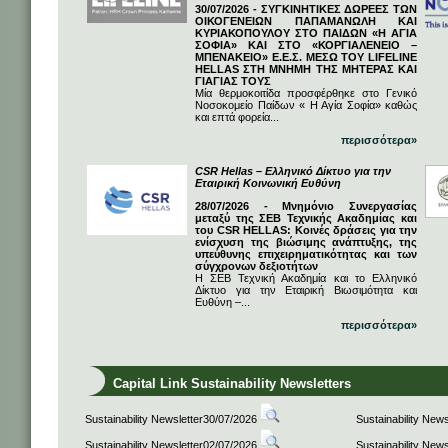
30/07/2026 - ΣΥΓΚΙΝΗΤΙΚΕΣ ΔΩΡΕΕΣ ΤΩΝ
ΟΙΚΟΓΕΝΕΙΩΝ ΠΑΠΑΜΑΝΩΛΗ ΚΑΙ
ΚΥΡΙΑΚΟΠΟΥΛΟΥ ΣΤΟ ΠΑΙΔΩΝ «Η ΑΓΙΑ
ΣΟΦΙΑ» ΚΑΙ ΣΤΟ «ΚΟΡΓΙΑΛΕΝΕΙΟ –
ΜΠΕΝΑΚΕΙΟ» Ε.Ε.Σ. ΜΕΣΩ ΤΟΥ LIFELINE
HELLAS ΣΤΗ ΜΝΗΜΗ ΤΗΣ ΜΗΤΕΡΑΣ ΚΑΙ
ΓΙΑΓΙΑΣ ΤΟΥΣ
Μία θερμοκοιτίδα προσφέρθηκε στο Γενικό
Νοσοκομείο Παίδων « Η Αγία Σοφία» καθώς
και επτά φορεία...
περισσότερα»
CSR Hellas – Ελληνικό Δίκτυο για την
Εταιρική Κοινωνική Ευθύνη
28/07/2026 - Μνημόνιο Συνεργασίας
μεταξύ της ΣΕΒ Τεχνικής Ακαδημίας και
του CSR HELLAS: Κοινές δράσεις για την
ενίσχυση της βιώσιμης ανάπτυξης, της
υπεύθυνης επιχειρηματικότητας και των
σύγχρονων δεξιοτήτων
Η ΣΕΒ Τεχνική Ακαδημία και το Ελληνικό
Δίκτυο για την Εταιρική Βιωσιμότητα και
Ευθύνη –...
περισσότερα»
Capital Link Sustainability Newsletters
Sustainability Newsletter30/07/2026
Sustainability New
Sustainability Newsletter02/07/2026
Sustainability New