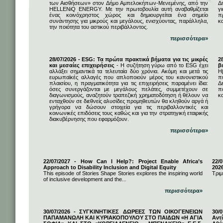
των Αισθήσεων» στον Δήμο Αμπελοκήπων-Μενεμένης, από την
Δ
HELLENiQ ENERGY. Με την πρωτοβουλία αυτή αναβαθμίζεται
γ
ένας κοινόχρηστος χώρος και δημιουργείται ένα σημείο
π
συνάντησης για μικρούς και μεγάλους, ενισχύοντας, παράλληλα,
κ
την ποιότητα του αστικού περιβάλλοντος.
περισσότερα»
28/07/2026 - ESG: Τα πρώτα πρακτικά βήματα για τις μικρές
2
και μεσαίες επιχειρήσεις
- Η συζήτηση γύρω από το ESG έχει
β
αλλάξει σημαντικά τα τελευταία δύο χρόνια. Ακόμη και μετά τις
Η
ευρωπαϊκές αλλαγές που απλοποιούν μέρος του κανονιστικού
π
πλαισίου, η πραγματικότητα για τις επιχειρήσεις παραμένει ίδια:
Δ
όσες συνεργάζονται με μεγάλους πελάτες, συμμετέχουν σε
π
διαγωνισμούς, αναζητούν τραπεζική χρηματοδότηση ή θέλουν να
κα
ενταχθούν σε διεθνείς αλυσίδες προμηθευτών θα κληθούν αργά ή
γρήγορα να δώσουν στοιχεία για τις περιβαλλοντικές και
κοινωνικές επιδόσεις τους καθώς και για την στρατηγική εταιρικής
διακυβέρνησης που εφαρμόζουν.
περισσότερα»
22/07/2027 - How Can I Help?: Project Enable Africa’s
22/0
Approach to Disability Inclusion and Digital Equity
202
This episode of Stories Shape Stories explores the inspiring world
Τριμ
of inclusive development and the...
περισσότερα»
30/07/2026 - ΣΥΓΚΙΝΗΤΙΚΕΣ ΔΩΡΕΕΣ ΤΩΝ ΟΙΚΟΓΕΝΕΙΩΝ
30/
ΠΑΠΑΜΑΝΩΛΗ ΚΑΙ ΚΥΡΙΑΚΟΠΟΥΛΟΥ ΣΤΟ ΠΑΙΔΩΝ «Η ΑΓΙΑ
Αντ