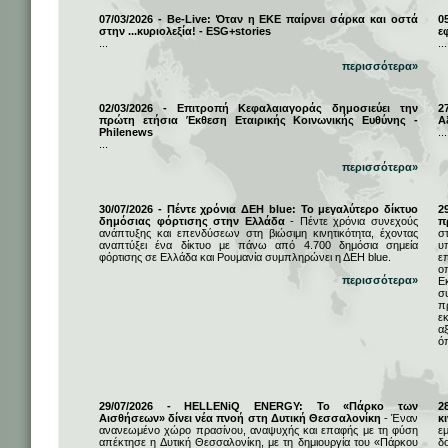
07/03/2026 - Be-Live: Όταν η ΕΚΕ παίρνει σάρκα και οστά
0
στην ...κυριολεξία! - ESG+stories
ε
...
...
περισσότερα»
02/03/2026 - Επιτροπή Κεφαλαιαγοράς δημοσιεύει την
2
πρώτη ετήσια Έκθεση Εταιρικής Κοινωνικής Ευθύνης -
Α
Philenews
...
...
περισσότερα»
30/07/2026 - Πέντε χρόνια ΔΕΗ blue: Το μεγαλύτερο δίκτυο
2
δημόσιας φόρτισης στην Ελλάδα
- Πέντε χρόνια συνεχούς
π
ανάπτυξης και επενδύσεων στη βιώσιμη κινητικότητα, έχοντας
σ
αναπτύξει ένα δίκτυο με πάνω από 4.700 δημόσια σημεία
υ
φόρτισης σε Ελλάδα και Ρουμανία συμπληρώνει η ΔΕΗ blue.
ε
ο
περισσότερα»
Ε
σ
π
ε
α
ό
29/07/2026 - HELLENiQ ENERGY: Το «Πάρκο των
2
Αισθήσεων» δίνει νέα πνοή στη Δυτική Θεσσαλονίκη
- Έναν
κ
ανανεωμένο χώρο πρασίνου, αναψυχής και επαφής με τη φύση
ε
απέκτησε η Δυτική Θεσσαλονίκη, με τη δημιουργία του «Πάρκου
δ