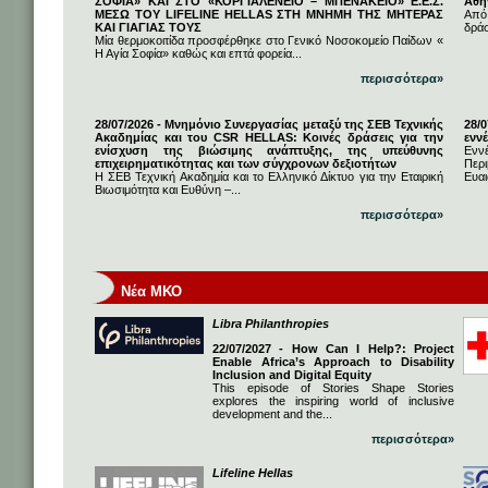
ΣΟΦΙΑ» ΚΑΙ ΣΤΟ «ΚΟΡΓΙΑΛΕΝΕΙΟ – ΜΠΕΝΑΚΕΙΟ» Ε.Ε.Σ.
Αθή
ΜΕΣΩ ΤΟΥ LIFELINE HELLAS ΣΤΗ ΜΝΗΜΗ ΤΗΣ ΜΗΤΕΡΑΣ
Από
ΚΑΙ ΓΙΑΓΙΑΣ ΤΟΥΣ
δρά
Μία θερμοκοιτίδα προσφέρθηκε στο Γενικό Νοσοκομείο Παίδων «
Η Αγία Σοφία» καθώς και επτά φορεία...
περισσότερα»
28/07/2026 - Μνημόνιο Συνεργασίας μεταξύ της ΣΕΒ Τεχνικής
28/
Ακαδημίας και του CSR HELLAS: Κοινές δράσεις για την
εννέ
ενίσχυση της βιώσιμης ανάπτυξης, της υπεύθυνης
Ενν
επιχειρηματικότητας και των σύγχρονων δεξιοτήτων
Πε
Η ΣΕΒ Τεχνική Ακαδημία και το Ελληνικό Δίκτυο για την Εταιρική
Ευαι
Βιωσιμότητα και Ευθύνη –...
περισσότερα»
Νέα ΜΚΟ
Libra Philanthropies
22/07/2027 - How Can I Help?: Project
Enable Africa’s Approach to Disability
Inclusion and Digital Equity
This episode of Stories Shape Stories
explores the inspiring world of inclusive
development and the...
περισσότερα»
Lifeline Hellas