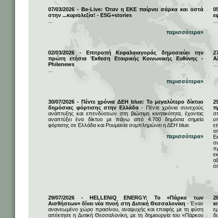
07/03/2026 - Be-Live: Όταν η ΕΚΕ παίρνει σάρκα και οστά
0
στην ...κυριολεξία! - ESG+stories
ε
...
...
περισσότερα»
02/03/2026 - Επιτροπή Κεφαλαιαγοράς δημοσιεύει την
2
πρώτη ετήσια Έκθεση Εταιρικής Κοινωνικής Ευθύνης -
Α
Philenews
...
...
περισσότερα»
30/07/2026 - Πέντε χρόνια ΔΕΗ blue: Το μεγαλύτερο δίκτυο
2
δημόσιας φόρτισης στην Ελλάδα
- Πέντε χρόνια συνεχούς
π
ανάπτυξης και επενδύσεων στη βιώσιμη κινητικότητα, έχοντας
σ
αναπτύξει ένα δίκτυο με πάνω από 4.700 δημόσια σημεία
υ
φόρτισης σε Ελλάδα και Ρουμανία συμπληρώνει η ΔΕΗ blue.
ε
ο
περισσότερα»
Ε
σ
π
ε
α
ό
29/07/2026 - HELLENiQ ENERGY: Το «Πάρκο των
2
Αισθήσεων» δίνει νέα πνοή στη Δυτική Θεσσαλονίκη
- Έναν
κ
ανανεωμένο χώρο πρασίνου, αναψυχής και επαφής με τη φύση
ε
απέκτησε η Δυτική Θεσσαλονίκη, με τη δημιουργία του «Πάρκου
δ