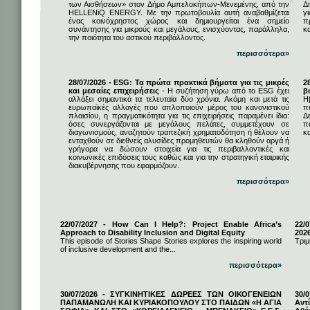
των Αισθήσεων» στον Δήμο Αμπελοκήπων-Μενεμένης, από την
Δ
HELLENiQ ENERGY. Με την πρωτοβουλία αυτή αναβαθμίζεται
γ
ένας κοινόχρηστος χώρος και δημιουργείται ένα σημείο
π
συνάντησης για μικρούς και μεγάλους, ενισχύοντας, παράλληλα,
κ
την ποιότητα του αστικού περιβάλλοντος.
περισσότερα»
28/07/2026 - ESG: Τα πρώτα πρακτικά βήματα για τις μικρές
2
και μεσαίες επιχειρήσεις
- Η συζήτηση γύρω από το ESG έχει
β
αλλάξει σημαντικά τα τελευταία δύο χρόνια. Ακόμη και μετά τις
Η
ευρωπαϊκές αλλαγές που απλοποιούν μέρος του κανονιστικού
π
πλαισίου, η πραγματικότητα για τις επιχειρήσεις παραμένει ίδια:
Δ
όσες συνεργάζονται με μεγάλους πελάτες, συμμετέχουν σε
π
διαγωνισμούς, αναζητούν τραπεζική χρηματοδότηση ή θέλουν να
κα
ενταχθούν σε διεθνείς αλυσίδες προμηθευτών θα κληθούν αργά ή
γρήγορα να δώσουν στοιχεία για τις περιβαλλοντικές και
κοινωνικές επιδόσεις τους καθώς και για την στρατηγική εταιρικής
διακυβέρνησης που εφαρμόζουν.
περισσότερα»
22/07/2027 - How Can I Help?: Project Enable Africa’s
22/0
Approach to Disability Inclusion and Digital Equity
202
This episode of Stories Shape Stories explores the inspiring world
Τριμ
of inclusive development and the...
περισσότερα»
30/07/2026 - ΣΥΓΚΙΝΗΤΙΚΕΣ ΔΩΡΕΕΣ ΤΩΝ ΟΙΚΟΓΕΝΕΙΩΝ
30/
ΠΑΠΑΜΑΝΩΛΗ ΚΑΙ ΚΥΡΙΑΚΟΠΟΥΛΟΥ ΣΤΟ ΠΑΙΔΩΝ «Η ΑΓΙΑ
Αντ