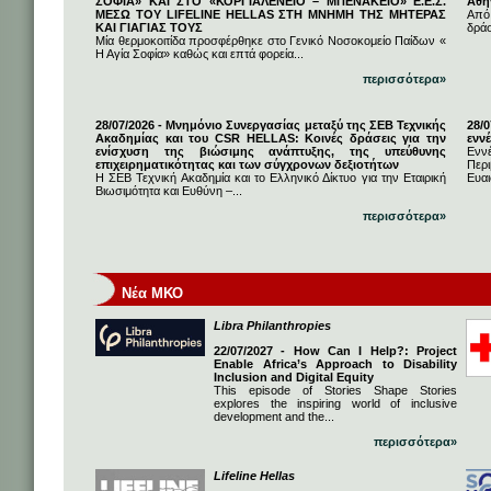
ΣΟΦΙΑ» ΚΑΙ ΣΤΟ «ΚΟΡΓΙΑΛΕΝΕΙΟ – ΜΠΕΝΑΚΕΙΟ» Ε.Ε.Σ.
Αθή
ΜΕΣΩ ΤΟΥ LIFELINE HELLAS ΣΤΗ ΜΝΗΜΗ ΤΗΣ ΜΗΤΕΡΑΣ
Από
ΚΑΙ ΓΙΑΓΙΑΣ ΤΟΥΣ
δρά
Μία θερμοκοιτίδα προσφέρθηκε στο Γενικό Νοσοκομείο Παίδων «
Η Αγία Σοφία» καθώς και επτά φορεία...
περισσότερα»
28/07/2026 - Μνημόνιο Συνεργασίας μεταξύ της ΣΕΒ Τεχνικής
28/
Ακαδημίας και του CSR HELLAS: Κοινές δράσεις για την
εννέ
ενίσχυση της βιώσιμης ανάπτυξης, της υπεύθυνης
Ενν
επιχειρηματικότητας και των σύγχρονων δεξιοτήτων
Πε
Η ΣΕΒ Τεχνική Ακαδημία και το Ελληνικό Δίκτυο για την Εταιρική
Ευαι
Βιωσιμότητα και Ευθύνη –...
περισσότερα»
Νέα ΜΚΟ
Libra Philanthropies
22/07/2027 - How Can I Help?: Project
Enable Africa’s Approach to Disability
Inclusion and Digital Equity
This episode of Stories Shape Stories
explores the inspiring world of inclusive
development and the...
περισσότερα»
Lifeline Hellas