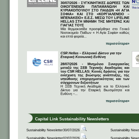
30/07/2026 - ΣΥΓΚΙΝΗΤΙΚΕΣ ΔΩΡΕΕΣ ΤΩΝ
ΟΙΚΟΓΕΝΕΙΩΝ ΠΑΠΑΜΑΝΩΛΗ ΚΑΙ
ΚΥΡΙΑΚΟΠΟΥΛΟΥ ΣΤΟ ΠΑΙΔΩΝ «Η ΑΓΙΑ
ΣΟΦΙΑ» ΚΑΙ ΣΤΟ «ΚΟΡΓΙΑΛΕΝΕΙΟ –
ΜΠΕΝΑΚΕΙΟ» Ε.Ε.Σ. ΜΕΣΩ ΤΟΥ LIFELINE
HELLAS ΣΤΗ ΜΝΗΜΗ ΤΗΣ ΜΗΤΕΡΑΣ ΚΑΙ
ΓΙΑΓΙΑΣ ΤΟΥΣ
Μία θερμοκοιτίδα προσφέρθηκε στο Γενικό
Νοσοκομείο Παίδων « Η Αγία Σοφία» καθώς
και επτά φορεία...
περισσότερα»
CSR Hellas – Ελληνικό Δίκτυο για την
Εταιρική Κοινωνική Ευθύνη
28/07/2026 - Μνημόνιο Συνεργασίας
μεταξύ της ΣΕΒ Τεχνικής Ακαδημίας και
του CSR HELLAS: Κοινές δράσεις για την
ενίσχυση της βιώσιμης ανάπτυξης, της
υπεύθυνης επιχειρηματικότητας και των
σύγχρονων δεξιοτήτων
Η ΣΕΒ Τεχνική Ακαδημία και το Ελληνικό
Δίκτυο για την Εταιρική Βιωσιμότητα και
Ευθύνη –...
περισσότερα»
Capital Link Sustainability Newsletters
Sustainability Newsletter30/07/2026
Sustainability New
Sustainability Newsletter02/07/2026
Sustainability New