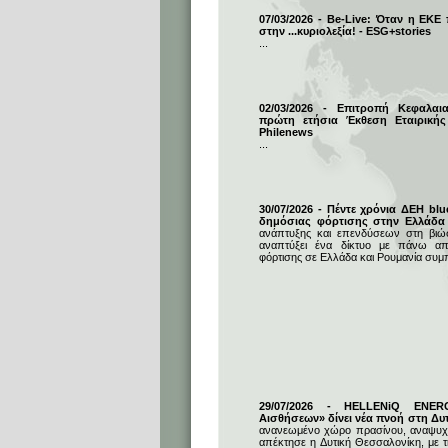
07/03/2026 - Be-Live: Όταν η ΕΚΕ
στην ...κυριολεξία! - ESG+stories
...
02/03/2026 - Επιτροπή Κεφαλαι
πρώτη ετήσια Έκθεση Εταιρικής
Philenews
...
30/07/2026 - Πέντε χρόνια ΔΕΗ blu
δημόσιας φόρτισης στην Ελλάδα
ανάπτυξης και επενδύσεων στη βιώσι
αναπτύξει ένα δίκτυο με πάνω απ
φόρτισης σε Ελλάδα και Ρουμανία συμ
29/07/2026 - HELLENiQ ENE
Αισθήσεων» δίνει νέα πνοή στη Δυ
ανανεωμένο χώρο πρασίνου, αναψυχή
απέκτησε η Δυτική Θεσσαλονίκη, με 