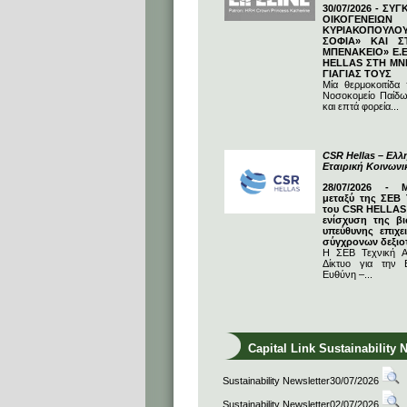
30/07/2026 - ΣΥ
ΟΙΚΟΓΕΝΕΙΩ
ΚΥΡΙΑΚΟΠΟΥΛΟΥ
ΣΟΦΙΑ» ΚΑΙ Σ
ΜΠΕΝΑΚΕΙΟ» Ε.Ε
HELLAS ΣΤΗ ΜΝ
ΓΙΑΓΙΑΣ ΤΟΥΣ
Μία θερμοκοιτίδα
Νοσοκομείο Παίδω
και επτά φορεία...
CSR Hellas – Ελλη
Εταιρική Κοινων
28/07/2026 - 
μεταξύ της ΣΕΒ 
του CSR HELLAS:
ενίσχυση της βι
υπεύθυνης επιχε
σύγχρονων δεξιο
Η ΣΕΒ Τεχνική Α
Δίκτυο για την Ε
Ευθύνη –...
Capital Link Sustainability 
Sustainability Newsletter30/07/2026
Sustainability Newsletter02/07/2026