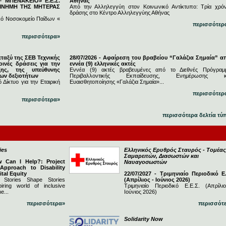
 ΜΠΕΝΑΚΕΙΟ» Ε.Ε.Σ.
Αθήνας
 ΜΝΗΜΗ ΤΗΣ ΜΗΤΕΡΑΣ
Από την Αλληλεγγύη στον Κοινωνικό Αντίκτυπο: Τρία χρόν
δράσης στο Κέντρο Αλληλεγγύης Αθήνας
κό Νοσοκομείο Παίδων «
περισσότερ
περισσότερα»
εταξύ της ΣΕΒ Τεχνικής
28/07/2026 - Αφαίρεση του βραβείου “Γαλάζια Σημαία” α
ινές δράσεις για την
εννέα (9) ελληνικές ακτές
ξης, της υπεύθυνης
Εννέα (9) ακτές βραβευμένες από το Διεθνές Πρόγραμ
νων δεξιοτήτων
Περιβαλλοντικής Εκπαίδευσης, Ενημέρωσης κ
 Δίκτυο για την Εταιρική
Ευαισθητοποίησης «Γαλάζια Σημαία»...
περισσότερ
περισσότερα»
περισσότερα δελτία τύ
ies
Ελληνικός Ερυθρός Σταυρός - Τομέας
Σαμαρειτών, Διασωστών και
w Can I Help?: Project
Ναυαγοσωστών
 Approach to Disability
ital Equity
22/07/2027 - Τριμηνιαίο Περιοδικό Ε.
 Stories Shape Stories
(Απρίλιος - Ιούνιος 2026)
iring world of inclusive
Τριμηνιαίο Περιοδικό Ε.Ε.Σ. (Απρίλι
e...
Ιούνιος 2026)
περισσότερα»
περισσότ
Solidarity Now