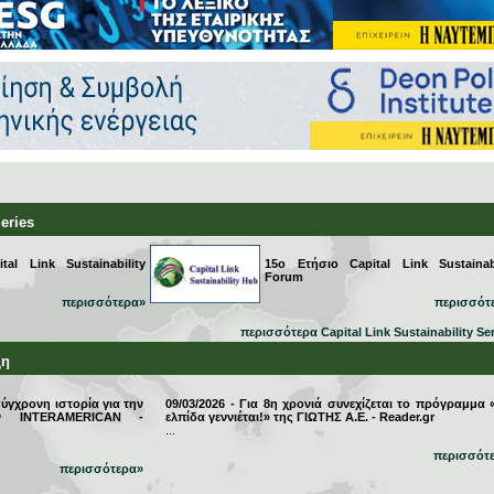
Series
al Link Sustainability
15ο Ετήσιο Capital Link Sustainabi
Forum
περισσότερα»
περισσότ
περισσότερα Capital Link Sustainability Se
ξη
σύγχρονη ιστορία για την
09/03/2026 - Για 8η χρονιά συνεχίζεται το πρόγραμμα 
την INTERAMERICAN -
ελπίδα γεννιέται!» της ΓΙΩΤΗΣ Α.Ε. - Reader.gr
...
περισσότ
περισσότερα»