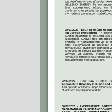
των Αισθήσεων» στον Δήμο Αμπελοκ
HELLENiQ ENERGY. Με την πρωτοβο
ένας κοινόχρηστος χώρος και δη
συνάντησης για μικρούς και μεγάλους
την ποιότητα του αστικού περιβάλλοντο
28/07/2026 - ESG: Τα πρώτα πρακτι
και μεσαίες επιχειρήσεις
- Η συζήτη
αλλάξει σημαντικά τα τελευταία δύο χ
ευρωπαϊκές αλλαγές που απλοποιούν
πλαισίου, η πραγματικότητα για τις επ
όσες συνεργάζονται με μεγάλους 
διαγωνισμούς, αναζητούν τραπεζική 
ενταχθούν σε διεθνείς αλυσίδες προμ
γρήγορα να δώσουν στοιχεία για 
κοινωνικές επιδόσεις τους καθώς και γ
διακυβέρνησης που εφαρμόζουν.
22/07/2027 - How Can I Help?: Pro
Approach to Disability Inclusion and D
This episode of Stories Shape Stories exp
of inclusive development and the...
30/07/2026 - ΣΥΓΚΙΝΗΤΙΚΕΣ ΔΩΡΕ
ΠΑΠΑΜΑΝΩΛΗ ΚΑΙ ΚΥΡΙΑΚΟΠΟΥΛΟΥ 