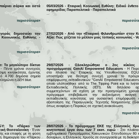
 παίρνει σάρκα και οστά
05/03/2026 - Εταιρική Κοινωνική Ευθύνη: Ειδικό ένθετο
εφημερίδας Παραπολιτικά - Παραπολιτικά
...
περισσότερα»
περισσότ
αγοράς δημοσιεύει την
27/02/2026 - Από την «Εταιρική Φιλανθρωπία» στην Κ
 Κοινωνικής Ευθύνης -
Αξία: Πώς χτίζεται το μέλλον μιας τοπικής κοινωνίας - Vo
...
περισσότ
περισσότερα»
e: Το μεγαλύτερο δίκτυο
29/07/2026 - Ολοκληρώθηκε ο 2ος κύκλος 
- Πέντε χρόνια συνεχούς
προγράμματος GenAI Empowered Educators
- Η Πειρα
μη κινητικότητα, έχοντας
στο πλαίσιο της Εταιρικής της Υπευθυνότητας EQU
ό 4.700 δημόσια σημεία
υποστήριξε για δεύτερη συνεχή χρονιά το πρόγρ
πληρώνει η ΔΕΗ blue.
επιμόρφωσης εκπαιδευτικών "GenAI Empowered Educators"
οποίο υλοποιήθηκε από το The Tipping Point και το Ινστιτ
περισσότερα»
Εκπαιδευτικής Πολιτικής (ΙΕΠ). Με διπλάσιο αρ
συμμετεχόντων σε σχέση με την προηγούμενη χρονιά
πρόγραμμα επιβεβαίωσε την αυξανόμενη ανάγκη
εκπαιδευτικής κοινότητας για ουσιαστική επιμόρφωση 
αξιοποίηση της Παραγωγικής Τεχνητής Νοημοσύνης (Gen
όπως αναφέρει η Πειραιώς σε σχετική ανακοίνωση.
περισσότ
RGY: Το «Πάρκο των
28/07/2026 - Το πρόγραμμα ΕΚΕ της Ελληνικός Χρ
τική Θεσσαλονίκη
- Έναν
κινητοποιεί έργα άνω των 7 εκατ. ευρώ
- Στο πλαίσιο
ς και επαφής με τη φύση
εμβληματικού Προγράμματος Κοινωνικών Επενδύσεων 80 ε
τη δημιουργία του «Πάρκου
δολαρίων, η Ελληνικός Χρυσός σε συνεργασία με τη διοίκησ