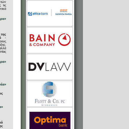
ετών
 τις
νικά
ερα»
 της
ό
-
ρους
ξης.
αλλά
στίας
ερα»
νέα»
ος
α»
κό
ης