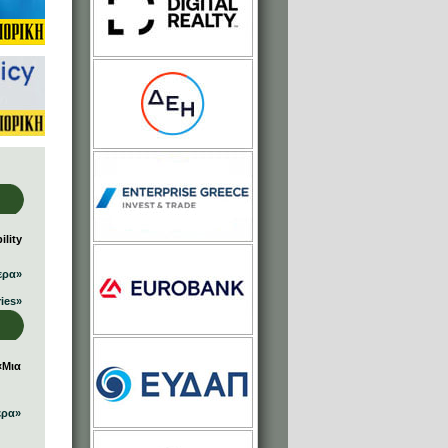
lity
ερα»
ries»
«Μια
ερα»