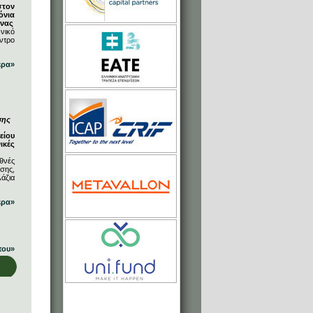
στον
όνια
ήνας
νικό
ντρο
ερα»
σης
είου
ικές
θνές
σης,
άζια
ερα»
που»