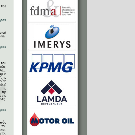
 της
ερα»
οινή
ria
ερα»
του
ιώς,
ALL,
αμμα
, το
ούτο
ιθμό
, το
 της
στην
AI),
ερα»
υσός
 του
κατ.
η του