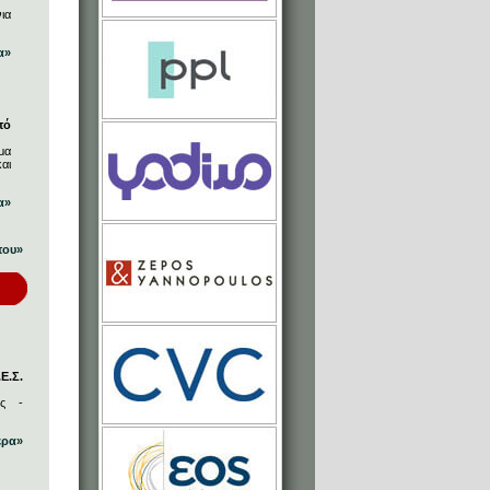
ια
α»
πό
μα
αι
α»
που»
Ε.Σ.
ος -
ερα»