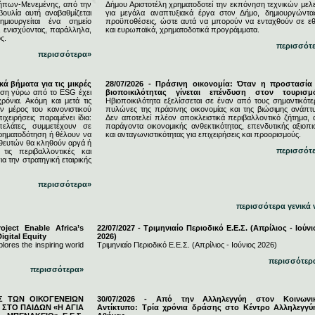
ήπων-Μενεμένης, από την
Δήμου Αριστοτέλη χρηματοδοτεί την εκπόνηση τεχνικών μελ
υλία αυτή αναβαθμίζεται
για μεγάλα αναπτυξιακά έργα στον Δήμο, δημιουργώντας
μιουργείται ένα σημείο
προϋποθέσεις, ώστε αυτά να μπορούν να ενταχθούν σε εθ
, ενισχύοντας, παράλληλα,
και ευρωπαϊκά, χρηματοδοτικά προγράμματα.
ς.
περισσότ
περισσότερα»
κά βήματα για τις μικρές
28/07/2026 - Πράσινη οικονομία: Όταν η προστασία
ση γύρω από το ESG έχει
βιοποικιλότητας γίνεται επένδυση στον τουρισμ
ρόνια. Ακόμη και μετά τις
Ηβιοποικιλότητα εξελίσσεται σε έναν από τους σημαντικότε
 μέρος του κανονιστικού
πυλώνες της πράσινης οικονομίας και της βιώσιμης ανάπτυ
ιχειρήσεις παραμένει ίδια:
Δεν αποτελεί πλέον αποκλειστικά περιβαλλοντικό ζήτημα, 
πελάτες, συμμετέχουν σε
παράγοντα οικονομικής ανθεκτικότητας, επενδυτικής αξιοπι
χρηματοδότηση ή θέλουν να
και ανταγωνιστικότητας για επιχειρήσεις και προορισμούς.
ηθευτών θα κληθούν αργά ή
περισσότ
τις περιβαλλοντικές και
ια την στρατηγική εταιρικής
περισσότερα»
περισσότερα γενικά 
ject Enable Africa’s
22/07/2027 - Τριμηνιαίο Περιοδικό Ε.Ε.Σ. (Απρίλιος - Ιούνι
igital Equity
2026)
lores the inspiring world
Τριμηνιαίο Περιοδικό Ε.Ε.Σ. (Απρίλιος - Ιούνιος 2026)
περισσότερ
περισσότερα»
ΕΣ ΤΩΝ ΟΙΚΟΓΕΝΕΙΩΝ
30/07/2026 - Από την Αλληλεγγύη στον Κοινωνι
ΣΤΟ ΠΑΙΔΩΝ «Η ΑΓΙΑ
Αντίκτυπο: Τρία χρόνια δράσης στο Κέντρο Αλληλεγγύ