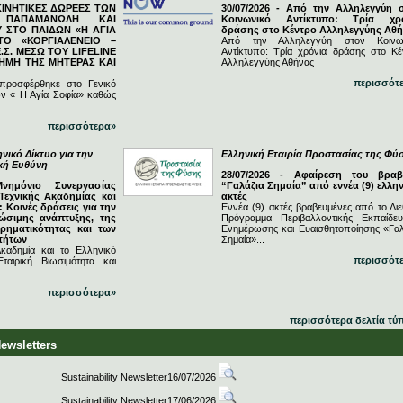
ΓΚΙΝΗΤΙΚΕΣ ΔΩΡΕΕΣ ΤΩΝ
30/07/2026 - Από την Αλληλεγγύη 
Ν ΠΑΠΑΜΑΝΩΛΗ ΚΑΙ
Κοινωνικό Αντίκτυπο: Τρία χρ
 ΣΤΟ ΠΑΙΔΩΝ «Η ΑΓΙΑ
δράσης στο Κέντρο Αλληλεγγύης Αθ
ΤΟ «ΚΟΡΓΙΑΛΕΝΕΙΟ –
Από την Αλληλεγγύη στον Κοινω
.Σ. ΜΕΣΩ ΤΟΥ LIFELINE
Αντίκτυπο: Τρία χρόνια δράσης στο Κέ
ΗΜΗ ΤΗΣ ΜΗΤΕΡΑΣ ΚΑΙ
Αλληλεγγύης Αθήνας
περισσότ
 προσφέρθηκε στο Γενικό
ν « Η Αγία Σοφία» καθώς
περισσότερα»
νικό Δίκτυο για την
Ελληνική Εταιρία Προστασίας της Φύ
ική Ευθύνη
28/07/2026 - Αφαίρεση του βραβ
Μνημόνιο Συνεργασίας
“Γαλάζια Σημαία” από εννέα (9) ελλην
Τεχνικής Ακαδημίας και
ακτές
 Κοινές δράσεις για την
Εννέα (9) ακτές βραβευμένες από το Διε
ώσιμης ανάπτυξης, της
Πρόγραμμα Περιβαλλοντικής Εκπαίδευ
ιρηματικότητας και των
Ενημέρωσης και Ευαισθητοποίησης «Γαλ
τήτων
Σημαία»...
καδημία και το Ελληνικό
περισσότ
ταιρική Βιωσιμότητα και
περισσότερα»
περισσότερα δελτία τύ
Newsletters
Sustainability Newsletter16/07/2026
Sustainability Newsletter17/06/2026