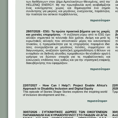
των Αισθήσεων» στον Δήμο Αμπελοκήπων-Μενεμένης, από την
Δ
HELLENiQ ENERGY. Με την πρωτοβουλία αυτή αναβαθμίζεται
γ
ένας κοινόχρηστος χώρος και δημιουργείται ένα σημείο
π
συνάντησης για μικρούς και μεγάλους, ενισχύοντας, παράλληλα,
κ
την ποιότητα του αστικού περιβάλλοντος.
περισσότερα»
28/07/2026 - ESG: Τα πρώτα πρακτικά βήματα για τις μικρές
2
και μεσαίες επιχειρήσεις
- Η συζήτηση γύρω από το ESG έχει
β
αλλάξει σημαντικά τα τελευταία δύο χρόνια. Ακόμη και μετά τις
Η
ευρωπαϊκές αλλαγές που απλοποιούν μέρος του κανονιστικού
π
πλαισίου, η πραγματικότητα για τις επιχειρήσεις παραμένει ίδια:
Δ
όσες συνεργάζονται με μεγάλους πελάτες, συμμετέχουν σε
π
διαγωνισμούς, αναζητούν τραπεζική χρηματοδότηση ή θέλουν να
κα
ενταχθούν σε διεθνείς αλυσίδες προμηθευτών θα κληθούν αργά ή
γρήγορα να δώσουν στοιχεία για τις περιβαλλοντικές και
κοινωνικές επιδόσεις τους καθώς και για την στρατηγική εταιρικής
διακυβέρνησης που εφαρμόζουν.
περισσότερα»
22/07/2027 - How Can I Help?: Project Enable Africa’s
22/0
Approach to Disability Inclusion and Digital Equity
202
This episode of Stories Shape Stories explores the inspiring world
Τριμ
of inclusive development and the...
περισσότερα»
30/07/2026 - ΣΥΓΚΙΝΗΤΙΚΕΣ ΔΩΡΕΕΣ ΤΩΝ ΟΙΚΟΓΕΝΕΙΩΝ
30/
ΠΑΠΑΜΑΝΩΛΗ ΚΑΙ ΚΥΡΙΑΚΟΠΟΥΛΟΥ ΣΤΟ ΠΑΙΔΩΝ «Η ΑΓΙΑ
Αντ