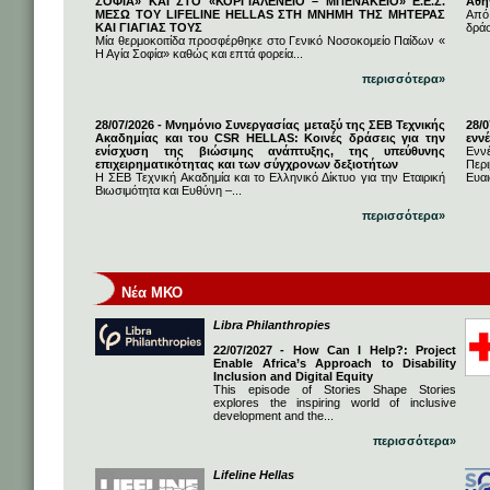
ΣΟΦΙΑ» ΚΑΙ ΣΤΟ «ΚΟΡΓΙΑΛΕΝΕΙΟ – ΜΠΕΝΑΚΕΙΟ» Ε.Ε.Σ.
Αθή
ΜΕΣΩ ΤΟΥ LIFELINE HELLAS ΣΤΗ ΜΝΗΜΗ ΤΗΣ ΜΗΤΕΡΑΣ
Από
ΚΑΙ ΓΙΑΓΙΑΣ ΤΟΥΣ
δρά
Μία θερμοκοιτίδα προσφέρθηκε στο Γενικό Νοσοκομείο Παίδων «
Η Αγία Σοφία» καθώς και επτά φορεία...
περισσότερα»
28/07/2026 - Μνημόνιο Συνεργασίας μεταξύ της ΣΕΒ Τεχνικής
28/
Ακαδημίας και του CSR HELLAS: Κοινές δράσεις για την
εννέ
ενίσχυση της βιώσιμης ανάπτυξης, της υπεύθυνης
Ενν
επιχειρηματικότητας και των σύγχρονων δεξιοτήτων
Πε
Η ΣΕΒ Τεχνική Ακαδημία και το Ελληνικό Δίκτυο για την Εταιρική
Ευαι
Βιωσιμότητα και Ευθύνη –...
περισσότερα»
Νέα ΜΚΟ
Libra Philanthropies
22/07/2027 - How Can I Help?: Project
Enable Africa’s Approach to Disability
Inclusion and Digital Equity
This episode of Stories Shape Stories
explores the inspiring world of inclusive
development and the...
περισσότερα»
Lifeline Hellas