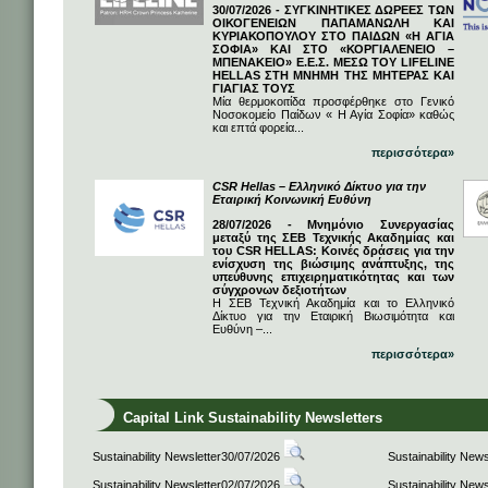
30/07/2026 - ΣΥΓΚΙΝΗΤΙΚΕΣ ΔΩΡΕΕΣ ΤΩΝ
ΟΙΚΟΓΕΝΕΙΩΝ ΠΑΠΑΜΑΝΩΛΗ ΚΑΙ
ΚΥΡΙΑΚΟΠΟΥΛΟΥ ΣΤΟ ΠΑΙΔΩΝ «Η ΑΓΙΑ
ΣΟΦΙΑ» ΚΑΙ ΣΤΟ «ΚΟΡΓΙΑΛΕΝΕΙΟ –
ΜΠΕΝΑΚΕΙΟ» Ε.Ε.Σ. ΜΕΣΩ ΤΟΥ LIFELINE
HELLAS ΣΤΗ ΜΝΗΜΗ ΤΗΣ ΜΗΤΕΡΑΣ ΚΑΙ
ΓΙΑΓΙΑΣ ΤΟΥΣ
Μία θερμοκοιτίδα προσφέρθηκε στο Γενικό
Νοσοκομείο Παίδων « Η Αγία Σοφία» καθώς
και επτά φορεία...
περισσότερα»
CSR Hellas – Ελληνικό Δίκτυο για την
Εταιρική Κοινωνική Ευθύνη
28/07/2026 - Μνημόνιο Συνεργασίας
μεταξύ της ΣΕΒ Τεχνικής Ακαδημίας και
του CSR HELLAS: Κοινές δράσεις για την
ενίσχυση της βιώσιμης ανάπτυξης, της
υπεύθυνης επιχειρηματικότητας και των
σύγχρονων δεξιοτήτων
Η ΣΕΒ Τεχνική Ακαδημία και το Ελληνικό
Δίκτυο για την Εταιρική Βιωσιμότητα και
Ευθύνη –...
περισσότερα»
Capital Link Sustainability Newsletters
Sustainability Newsletter30/07/2026
Sustainability New
Sustainability Newsletter02/07/2026
Sustainability New