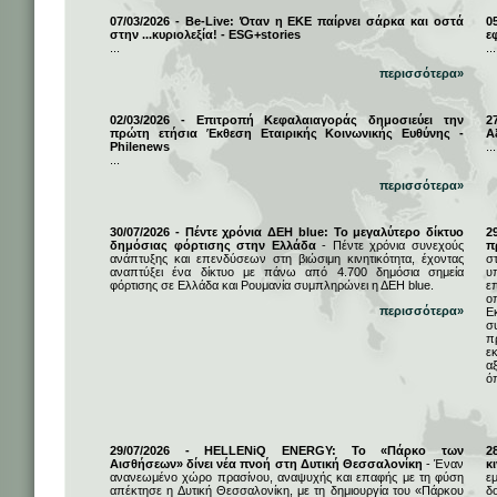
07/03/2026 - Be-Live: Όταν η ΕΚΕ παίρνει σάρκα και οστά
0
στην ...κυριολεξία! - ESG+stories
ε
...
...
περισσότερα»
02/03/2026 - Επιτροπή Κεφαλαιαγοράς δημοσιεύει την
2
πρώτη ετήσια Έκθεση Εταιρικής Κοινωνικής Ευθύνης -
Α
Philenews
...
...
περισσότερα»
30/07/2026 - Πέντε χρόνια ΔΕΗ blue: Το μεγαλύτερο δίκτυο
2
δημόσιας φόρτισης στην Ελλάδα
- Πέντε χρόνια συνεχούς
π
ανάπτυξης και επενδύσεων στη βιώσιμη κινητικότητα, έχοντας
σ
αναπτύξει ένα δίκτυο με πάνω από 4.700 δημόσια σημεία
υ
φόρτισης σε Ελλάδα και Ρουμανία συμπληρώνει η ΔΕΗ blue.
ε
ο
περισσότερα»
Ε
σ
π
ε
α
ό
29/07/2026 - HELLENiQ ENERGY: Το «Πάρκο των
2
Αισθήσεων» δίνει νέα πνοή στη Δυτική Θεσσαλονίκη
- Έναν
κ
ανανεωμένο χώρο πρασίνου, αναψυχής και επαφής με τη φύση
ε
απέκτησε η Δυτική Θεσσαλονίκη, με τη δημιουργία του «Πάρκου
δ