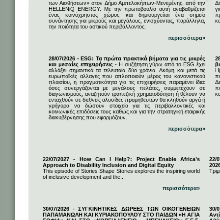
των Αισθήσεων» στον Δήμο Αμπελοκήπων-Μενεμένης, από την
Δ
HELLENiQ ENERGY. Με την πρωτοβουλία αυτή αναβαθμίζεται
γ
ένας κοινόχρηστος χώρος και δημιουργείται ένα σημείο
π
συνάντησης για μικρούς και μεγάλους, ενισχύοντας, παράλληλα,
κ
την ποιότητα του αστικού περιβάλλοντος.
περισσότερα»
28/07/2026 - ESG: Τα πρώτα πρακτικά βήματα για τις μικρές
2
και μεσαίες επιχειρήσεις
- Η συζήτηση γύρω από το ESG έχει
β
αλλάξει σημαντικά τα τελευταία δύο χρόνια. Ακόμη και μετά τις
Η
ευρωπαϊκές αλλαγές που απλοποιούν μέρος του κανονιστικού
π
πλαισίου, η πραγματικότητα για τις επιχειρήσεις παραμένει ίδια:
Δ
όσες συνεργάζονται με μεγάλους πελάτες, συμμετέχουν σε
π
διαγωνισμούς, αναζητούν τραπεζική χρηματοδότηση ή θέλουν να
κα
ενταχθούν σε διεθνείς αλυσίδες προμηθευτών θα κληθούν αργά ή
γρήγορα να δώσουν στοιχεία για τις περιβαλλοντικές και
κοινωνικές επιδόσεις τους καθώς και για την στρατηγική εταιρικής
διακυβέρνησης που εφαρμόζουν.
περισσότερα»
22/07/2027 - How Can I Help?: Project Enable Africa’s
22/0
Approach to Disability Inclusion and Digital Equity
202
This episode of Stories Shape Stories explores the inspiring world
Τριμ
of inclusive development and the...
περισσότερα»
30/07/2026 - ΣΥΓΚΙΝΗΤΙΚΕΣ ΔΩΡΕΕΣ ΤΩΝ ΟΙΚΟΓΕΝΕΙΩΝ
30/
ΠΑΠΑΜΑΝΩΛΗ ΚΑΙ ΚΥΡΙΑΚΟΠΟΥΛΟΥ ΣΤΟ ΠΑΙΔΩΝ «Η ΑΓΙΑ
Αντ