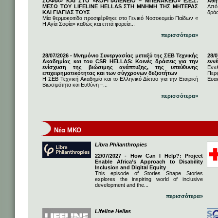
ΣΟΦΙΑ» ΚΑΙ ΣΤΟ «ΚΟΡΓΙΑΛΕΝΕΙΟ – ΜΠΕΝΑΚΕΙΟ» Ε.Ε.Σ.
Αθή
ΜΕΣΩ ΤΟΥ LIFELINE HELLAS ΣΤΗ ΜΝΗΜΗ ΤΗΣ ΜΗΤΕΡΑΣ
Από
ΚΑΙ ΓΙΑΓΙΑΣ ΤΟΥΣ
δρά
Μία θερμοκοιτίδα προσφέρθηκε στο Γενικό Νοσοκομείο Παίδων «
Η Αγία Σοφία» καθώς και επτά φορεία...
περισσότερα»
28/07/2026 - Μνημόνιο Συνεργασίας μεταξύ της ΣΕΒ Τεχνικής
28/
Ακαδημίας και του CSR HELLAS: Κοινές δράσεις για την
εννέ
ενίσχυση της βιώσιμης ανάπτυξης, της υπεύθυνης
Ενν
επιχειρηματικότητας και των σύγχρονων δεξιοτήτων
Πε
Η ΣΕΒ Τεχνική Ακαδημία και το Ελληνικό Δίκτυο για την Εταιρική
Ευαι
Βιωσιμότητα και Ευθύνη –...
περισσότερα»
Νέα ΜΚΟ
Libra Philanthropies
22/07/2027 - How Can I Help?: Project
Enable Africa’s Approach to Disability
Inclusion and Digital Equity
This episode of Stories Shape Stories
explores the inspiring world of inclusive
development and the...
περισσότερα»
Lifeline Hellas