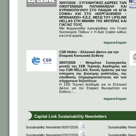
30/07/2026 - ΣΥΓΚΙΝΗΤΙΚΕΣ ΔΩΡΕΕΣ ΤΩΝ
ΟΙΚΟΓΕΝΕΙΩΝ ΠΑΠΑΜΑΝΩΛΗ ΚΑΙ
ΚΥΡΙΑΚΟΠΟΥΛΟΥ ΣΤΟ ΠΑΙΔΩΝ «Η ΑΓΙΑ
ΣΟΦΙΑ» ΚΑΙ ΣΤΟ «ΚΟΡΓΙΑΛΕΝΕΙΟ –
ΜΠΕΝΑΚΕΙΟ» Ε.Ε.Σ. ΜΕΣΩ ΤΟΥ LIFELINE
HELLAS ΣΤΗ ΜΝΗΜΗ ΤΗΣ ΜΗΤΕΡΑΣ ΚΑΙ
ΓΙΑΓΙΑΣ ΤΟΥΣ
Μία θερμοκοιτίδα προσφέρθηκε στο Γενικό
Νοσοκομείο Παίδων « Η Αγία Σοφία» καθώς
και επτά φορεία...
περισσότερα»
CSR Hellas – Ελληνικό Δίκτυο για την
Εταιρική Κοινωνική Ευθύνη
28/07/2026 - Μνημόνιο Συνεργασίας
μεταξύ της ΣΕΒ Τεχνικής Ακαδημίας και
του CSR HELLAS: Κοινές δράσεις για την
ενίσχυση της βιώσιμης ανάπτυξης, της
υπεύθυνης επιχειρηματικότητας και των
σύγχρονων δεξιοτήτων
Η ΣΕΒ Τεχνική Ακαδημία και το Ελληνικό
Δίκτυο για την Εταιρική Βιωσιμότητα και
Ευθύνη –...
περισσότερα»
Capital Link Sustainability Newsletters
Sustainability Newsletter30/07/2026
Sustainability New
Sustainability Newsletter02/07/2026
Sustainability New