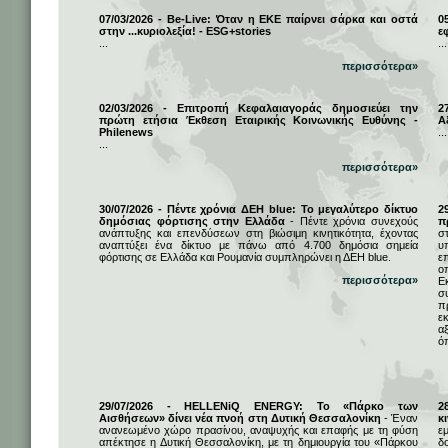
07/03/2026 - Be-Live: Όταν η ΕΚΕ παίρνει σάρκα και οστά
0
στην ...κυριολεξία! - ESG+stories
ε
...
...
περισσότερα»
02/03/2026 - Επιτροπή Κεφαλαιαγοράς δημοσιεύει την
2
πρώτη ετήσια Έκθεση Εταιρικής Κοινωνικής Ευθύνης -
Α
Philenews
...
...
περισσότερα»
30/07/2026 - Πέντε χρόνια ΔΕΗ blue: Το μεγαλύτερο δίκτυο
2
δημόσιας φόρτισης στην Ελλάδα
- Πέντε χρόνια συνεχούς
π
ανάπτυξης και επενδύσεων στη βιώσιμη κινητικότητα, έχοντας
σ
αναπτύξει ένα δίκτυο με πάνω από 4.700 δημόσια σημεία
υ
φόρτισης σε Ελλάδα και Ρουμανία συμπληρώνει η ΔΕΗ blue.
ε
ο
περισσότερα»
Ε
σ
π
ε
α
ό
29/07/2026 - HELLENiQ ENERGY: Το «Πάρκο των
2
Αισθήσεων» δίνει νέα πνοή στη Δυτική Θεσσαλονίκη
- Έναν
κ
ανανεωμένο χώρο πρασίνου, αναψυχής και επαφής με τη φύση
ε
απέκτησε η Δυτική Θεσσαλονίκη, με τη δημιουργία του «Πάρκου
δ