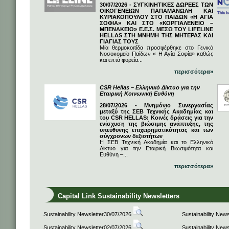
30/07/2026 - ΣΥΓΚΙΝΗΤΙΚΕΣ ΔΩΡΕΕΣ ΤΩΝ
ΟΙΚΟΓΕΝΕΙΩΝ ΠΑΠΑΜΑΝΩΛΗ ΚΑΙ
ΚΥΡΙΑΚΟΠΟΥΛΟΥ ΣΤΟ ΠΑΙΔΩΝ «Η ΑΓΙΑ
ΣΟΦΙΑ» ΚΑΙ ΣΤΟ «ΚΟΡΓΙΑΛΕΝΕΙΟ –
ΜΠΕΝΑΚΕΙΟ» Ε.Ε.Σ. ΜΕΣΩ ΤΟΥ LIFELINE
HELLAS ΣΤΗ ΜΝΗΜΗ ΤΗΣ ΜΗΤΕΡΑΣ ΚΑΙ
ΓΙΑΓΙΑΣ ΤΟΥΣ
Μία θερμοκοιτίδα προσφέρθηκε στο Γενικό
Νοσοκομείο Παίδων « Η Αγία Σοφία» καθώς
και επτά φορεία...
περισσότερα»
CSR Hellas – Ελληνικό Δίκτυο για την
Εταιρική Κοινωνική Ευθύνη
28/07/2026 - Μνημόνιο Συνεργασίας
μεταξύ της ΣΕΒ Τεχνικής Ακαδημίας και
του CSR HELLAS: Κοινές δράσεις για την
ενίσχυση της βιώσιμης ανάπτυξης, της
υπεύθυνης επιχειρηματικότητας και των
σύγχρονων δεξιοτήτων
Η ΣΕΒ Τεχνική Ακαδημία και το Ελληνικό
Δίκτυο για την Εταιρική Βιωσιμότητα και
Ευθύνη –...
περισσότερα»
Capital Link Sustainability Newsletters
Sustainability Newsletter30/07/2026
Sustainability New
Sustainability Newsletter02/07/2026
Sustainability New