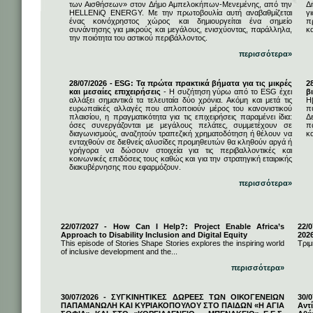
των Αισθήσεων» στον Δήμο Αμπελοκήπων-Μενεμένης, από την
Δ
HELLENiQ ENERGY. Με την πρωτοβουλία αυτή αναβαθμίζεται
γ
ένας κοινόχρηστος χώρος και δημιουργείται ένα σημείο
π
συνάντησης για μικρούς και μεγάλους, ενισχύοντας, παράλληλα,
κ
την ποιότητα του αστικού περιβάλλοντος.
περισσότερα»
28/07/2026 - ESG: Τα πρώτα πρακτικά βήματα για τις μικρές
2
και μεσαίες επιχειρήσεις
- Η συζήτηση γύρω από το ESG έχει
β
αλλάξει σημαντικά τα τελευταία δύο χρόνια. Ακόμη και μετά τις
Η
ευρωπαϊκές αλλαγές που απλοποιούν μέρος του κανονιστικού
π
πλαισίου, η πραγματικότητα για τις επιχειρήσεις παραμένει ίδια:
Δ
όσες συνεργάζονται με μεγάλους πελάτες, συμμετέχουν σε
π
διαγωνισμούς, αναζητούν τραπεζική χρηματοδότηση ή θέλουν να
κα
ενταχθούν σε διεθνείς αλυσίδες προμηθευτών θα κληθούν αργά ή
γρήγορα να δώσουν στοιχεία για τις περιβαλλοντικές και
κοινωνικές επιδόσεις τους καθώς και για την στρατηγική εταιρικής
διακυβέρνησης που εφαρμόζουν.
περισσότερα»
22/07/2027 - How Can I Help?: Project Enable Africa’s
22/0
Approach to Disability Inclusion and Digital Equity
202
This episode of Stories Shape Stories explores the inspiring world
Τριμ
of inclusive development and the...
περισσότερα»
30/07/2026 - ΣΥΓΚΙΝΗΤΙΚΕΣ ΔΩΡΕΕΣ ΤΩΝ ΟΙΚΟΓΕΝΕΙΩΝ
30/
ΠΑΠΑΜΑΝΩΛΗ ΚΑΙ ΚΥΡΙΑΚΟΠΟΥΛΟΥ ΣΤΟ ΠΑΙΔΩΝ «Η ΑΓΙΑ
Αντ