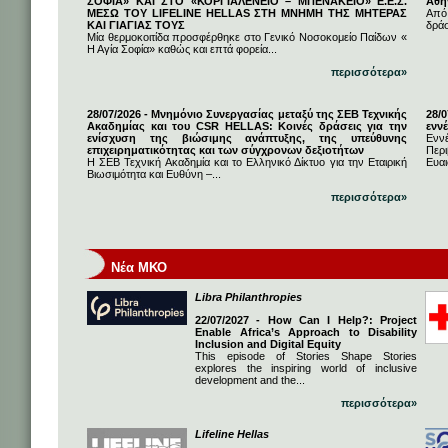
ΣΟΦΙΑ» ΚΑΙ ΣΤΟ «ΚΟΡΓΙΑΛΕΝΕΙΟ – ΜΠΕΝΑΚΕΙΟ» Ε.Ε.Σ.
Αθή
ΜΕΣΩ ΤΟΥ LIFELINE HELLAS ΣΤΗ ΜΝΗΜΗ ΤΗΣ ΜΗΤΕΡΑΣ
Από
ΚΑΙ ΓΙΑΓΙΑΣ ΤΟΥΣ
δρά
Μία θερμοκοιτίδα προσφέρθηκε στο Γενικό Νοσοκομείο Παίδων «
Η Αγία Σοφία» καθώς και επτά φορεία...
περισσότερα»
28/07/2026 - Μνημόνιο Συνεργασίας μεταξύ της ΣΕΒ Τεχνικής
28/
Ακαδημίας και του CSR HELLAS: Κοινές δράσεις για την
εννέ
ενίσχυση της βιώσιμης ανάπτυξης, της υπεύθυνης
Ενν
επιχειρηματικότητας και των σύγχρονων δεξιοτήτων
Πε
Η ΣΕΒ Τεχνική Ακαδημία και το Ελληνικό Δίκτυο για την Εταιρική
Ευαι
Βιωσιμότητα και Ευθύνη –...
περισσότερα»
Νέα ΜΚΟ
Libra Philanthropies
22/07/2027 - How Can I Help?: Project
Enable Africa’s Approach to Disability
Inclusion and Digital Equity
This episode of Stories Shape Stories
explores the inspiring world of inclusive
development and the...
περισσότερα»
Lifeline Hellas