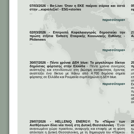
07/03/2026 - Be-Live: Όταν η ΕΚΕ παίρνει σάρκα και οστά
0
στην ...κυριολεξία! - ESG+stories
ε
...
...
περισσότερα»
02/03/2026 - Επιτροπή Κεφαλαιαγοράς δημοσιεύει την
2
πρώτη ετήσια Έκθεση Εταιρικής Κοινωνικής Ευθύνης -
Α
Philenews
...
...
περισσότερα»
30/07/2026 - Πέντε χρόνια ΔΕΗ blue: Το μεγαλύτερο δίκτυο
2
δημόσιας φόρτισης στην Ελλάδα
- Πέντε χρόνια συνεχούς
π
ανάπτυξης και επενδύσεων στη βιώσιμη κινητικότητα, έχοντας
σ
αναπτύξει ένα δίκτυο με πάνω από 4.700 δημόσια σημεία
υ
φόρτισης σε Ελλάδα και Ρουμανία συμπληρώνει η ΔΕΗ blue.
ε
ο
περισσότερα»
Ε
σ
π
ε
α
ό
29/07/2026 - HELLENiQ ENERGY: Το «Πάρκο των
2
Αισθήσεων» δίνει νέα πνοή στη Δυτική Θεσσαλονίκη
- Έναν
κ
ανανεωμένο χώρο πρασίνου, αναψυχής και επαφής με τη φύση
ε
απέκτησε η Δυτική Θεσσαλονίκη, με τη δημιουργία του «Πάρκου
δ