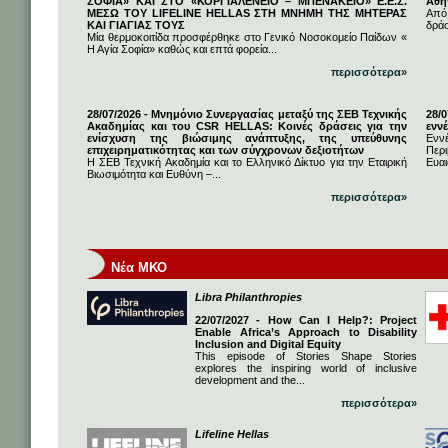
ΣΟΦΙΑ» ΚΑΙ ΣΤΟ «ΚΟΡΓΙΑΛΕΝΕΙΟ – ΜΠΕΝΑΚΕΙΟ» Ε.Ε.Σ.
Αθή
ΜΕΣΩ ΤΟΥ LIFELINE HELLAS ΣΤΗ ΜΝΗΜΗ ΤΗΣ ΜΗΤΕΡΑΣ
Από
ΚΑΙ ΓΙΑΓΙΑΣ ΤΟΥΣ
δρά
Μία θερμοκοιτίδα προσφέρθηκε στο Γενικό Νοσοκομείο Παίδων «
Η Αγία Σοφία» καθώς και επτά φορεία...
περισσότερα»
28/07/2026 - Μνημόνιο Συνεργασίας μεταξύ της ΣΕΒ Τεχνικής
28/
Ακαδημίας και του CSR HELLAS: Κοινές δράσεις για την
εννέ
ενίσχυση της βιώσιμης ανάπτυξης, της υπεύθυνης
Ενν
επιχειρηματικότητας και των σύγχρονων δεξιοτήτων
Πε
Η ΣΕΒ Τεχνική Ακαδημία και το Ελληνικό Δίκτυο για την Εταιρική
Ευαι
Βιωσιμότητα και Ευθύνη –...
περισσότερα»
Νέα ΜΚΟ
Libra Philanthropies
22/07/2027 - How Can I Help?: Project
Enable Africa’s Approach to Disability
Inclusion and Digital Equity
This episode of Stories Shape Stories
explores the inspiring world of inclusive
development and the...
περισσότερα»
Lifeline Hellas