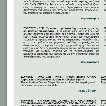
των Αισθήσεων» στον Δήμο Αμπελοκήπων-Μενεμένης, από την
Δ
HELLENiQ ENERGY. Με την πρωτοβουλία αυτή αναβαθμίζεται
γ
ένας κοινόχρηστος χώρος και δημιουργείται ένα σημείο
π
συνάντησης για μικρούς και μεγάλους, ενισχύοντας, παράλληλα,
κ
την ποιότητα του αστικού περιβάλλοντος.
περισσότερα»
28/07/2026 - ESG: Τα πρώτα πρακτικά βήματα για τις μικρές
2
και μεσαίες επιχειρήσεις
- Η συζήτηση γύρω από το ESG έχει
β
αλλάξει σημαντικά τα τελευταία δύο χρόνια. Ακόμη και μετά τις
Η
ευρωπαϊκές αλλαγές που απλοποιούν μέρος του κανονιστικού
π
πλαισίου, η πραγματικότητα για τις επιχειρήσεις παραμένει ίδια:
Δ
όσες συνεργάζονται με μεγάλους πελάτες, συμμετέχουν σε
π
διαγωνισμούς, αναζητούν τραπεζική χρηματοδότηση ή θέλουν να
κα
ενταχθούν σε διεθνείς αλυσίδες προμηθευτών θα κληθούν αργά ή
γρήγορα να δώσουν στοιχεία για τις περιβαλλοντικές και
κοινωνικές επιδόσεις τους καθώς και για την στρατηγική εταιρικής
διακυβέρνησης που εφαρμόζουν.
περισσότερα»
22/07/2027 - How Can I Help?: Project Enable Africa’s
22/0
Approach to Disability Inclusion and Digital Equity
202
This episode of Stories Shape Stories explores the inspiring world
Τριμ
of inclusive development and the...
περισσότερα»
30/07/2026 - ΣΥΓΚΙΝΗΤΙΚΕΣ ΔΩΡΕΕΣ ΤΩΝ ΟΙΚΟΓΕΝΕΙΩΝ
30/
ΠΑΠΑΜΑΝΩΛΗ ΚΑΙ ΚΥΡΙΑΚΟΠΟΥΛΟΥ ΣΤΟ ΠΑΙΔΩΝ «Η ΑΓΙΑ
Αντ