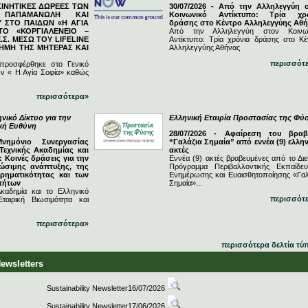
ΓΚΙΝΗΤΙΚΕΣ ΔΩΡΕΕΣ ΤΩΝ
30/07/2026 - Από την Αλληλεγγύη 
Ν ΠΑΠΑΜΑΝΩΛΗ ΚΑΙ
Κοινωνικό Αντίκτυπο: Τρία χρ
 ΣΤΟ ΠΑΙΔΩΝ «Η ΑΓΙΑ
δράσης στο Κέντρο Αλληλεγγύης Αθ
ΤΟ «ΚΟΡΓΙΑΛΕΝΕΙΟ –
Από την Αλληλεγγύη στον Κοινω
.Σ. ΜΕΣΩ ΤΟΥ LIFELINE
Αντίκτυπο: Τρία χρόνια δράσης στο Κέ
ΗΜΗ ΤΗΣ ΜΗΤΕΡΑΣ ΚΑΙ
Αλληλεγγύης Αθήνας
περισσότ
 προσφέρθηκε στο Γενικό
ν « Η Αγία Σοφία» καθώς
περισσότερα»
νικό Δίκτυο για την
Ελληνική Εταιρία Προστασίας της Φύ
ική Ευθύνη
28/07/2026 - Αφαίρεση του βραβ
Μνημόνιο Συνεργασίας
“Γαλάζια Σημαία” από εννέα (9) ελλην
Τεχνικής Ακαδημίας και
ακτές
 Κοινές δράσεις για την
Εννέα (9) ακτές βραβευμένες από το Διε
ώσιμης ανάπτυξης, της
Πρόγραμμα Περιβαλλοντικής Εκπαίδευ
ιρηματικότητας και των
Ενημέρωσης και Ευαισθητοποίησης «Γαλ
τήτων
Σημαία»...
καδημία και το Ελληνικό
περισσότ
ταιρική Βιωσιμότητα και
περισσότερα»
περισσότερα δελτία τύ
Newsletters
Sustainability Newsletter16/07/2026
Sustainability Newsletter17/06/2026