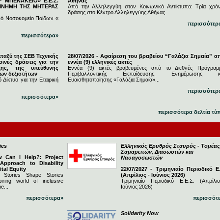
 ΜΠΕΝΑΚΕΙΟ» Ε.Ε.Σ.
Αθήνας
 ΜΝΗΜΗ ΤΗΣ ΜΗΤΕΡΑΣ
Από την Αλληλεγγύη στον Κοινωνικό Αντίκτυπο: Τρία χρόν
δράσης στο Κέντρο Αλληλεγγύης Αθήνας
κό Νοσοκομείο Παίδων «
περισσότερ
περισσότερα»
εταξύ της ΣΕΒ Τεχνικής
28/07/2026 - Αφαίρεση του βραβείου “Γαλάζια Σημαία” α
ινές δράσεις για την
εννέα (9) ελληνικές ακτές
ξης, της υπεύθυνης
Εννέα (9) ακτές βραβευμένες από το Διεθνές Πρόγραμ
νων δεξιοτήτων
Περιβαλλοντικής Εκπαίδευσης, Ενημέρωσης κ
 Δίκτυο για την Εταιρική
Ευαισθητοποίησης «Γαλάζια Σημαία»...
περισσότερ
περισσότερα»
περισσότερα δελτία τύ
ies
Ελληνικός Ερυθρός Σταυρός - Τομέας
Σαμαρειτών, Διασωστών και
w Can I Help?: Project
Ναυαγοσωστών
 Approach to Disability
ital Equity
22/07/2027 - Τριμηνιαίο Περιοδικό Ε.
 Stories Shape Stories
(Απρίλιος - Ιούνιος 2026)
iring world of inclusive
Τριμηνιαίο Περιοδικό Ε.Ε.Σ. (Απρίλι
e...
Ιούνιος 2026)
περισσότερα»
περισσότ
Solidarity Now