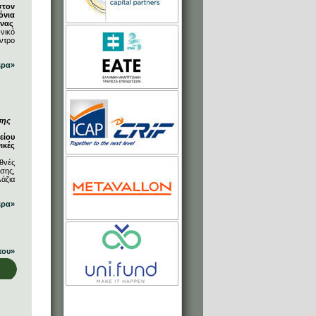
στον
όνια
ήνας
νικό
ντρο
ερα»
σης
είου
ικές
θνές
σης,
άζια
ερα»
που»