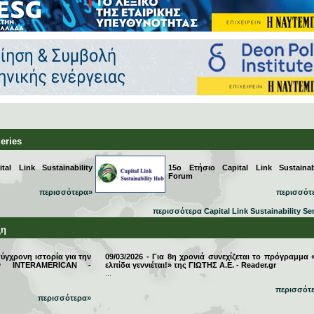
Series
al Link Sustainability
15ο Ετήσιο Capital Link Sustainabi
Forum
περισσότερα»
περισσότ
περισσότερα Capital Link Sustainability Se
ξη
σύγχρονη ιστορία για την
09/03/2026 - Για 8η χρονιά συνεχίζεται το πρόγραμμα 
την INTERAMERICAN -
ελπίδα γεννιέται!» της ΓΙΩΤΗΣ Α.Ε. - Reader.gr
...
περισσότ
περισσότερα»