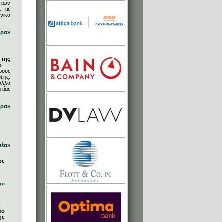
ετών
 τις
νικά
ερα»
 της
ό
-
ρους
ξης.
αλλά
στίας
ερα»
νέα»
ος
α»
κό
ης