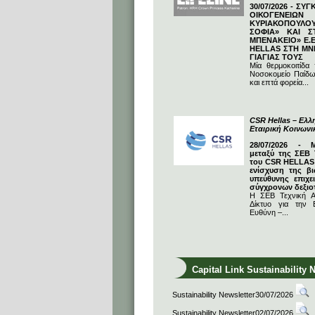
30/07/2026 - ΣΥ
ΟΙΚΟΓΕΝΕΙΩ
ΚΥΡΙΑΚΟΠΟΥΛΟΥ
ΣΟΦΙΑ» ΚΑΙ Σ
ΜΠΕΝΑΚΕΙΟ» Ε.Ε
HELLAS ΣΤΗ ΜΝ
ΓΙΑΓΙΑΣ ΤΟΥΣ
Μία θερμοκοιτίδα
Νοσοκομείο Παίδω
και επτά φορεία...
CSR Hellas – Ελλη
Εταιρική Κοινων
28/07/2026 - 
μεταξύ της ΣΕΒ 
του CSR HELLAS:
ενίσχυση της βι
υπεύθυνης επιχε
σύγχρονων δεξιο
Η ΣΕΒ Τεχνική Α
Δίκτυο για την Ε
Ευθύνη –...
Capital Link Sustainability 
Sustainability Newsletter30/07/2026
Sustainability Newsletter02/07/2026