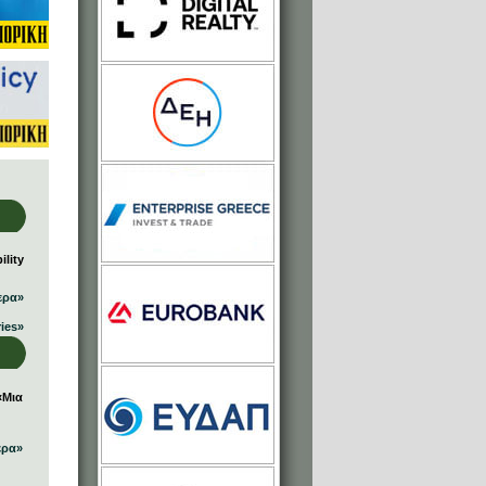
lity
ερα»
ries»
«Μια
ερα»