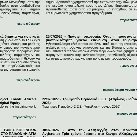
ήπων-Μενεμένης, από την
Δήμου Αριστοτέλη χρηματοδοτεί την εκπόνηση τεχνικών μελ
υλία αυτή αναβαθμίζεται
για μεγάλα αναπτυξιακά έργα στον Δήμο, δημιουργώντας
μιουργείται ένα σημείο
προϋποθέσεις, ώστε αυτά να μπορούν να ενταχθούν σε εθ
, ενισχύοντας, παράλληλα,
και ευρωπαϊκά, χρηματοδοτικά προγράμματα.
ς.
περισσότ
περισσότερα»
κά βήματα για τις μικρές
28/07/2026 - Πράσινη οικονομία: Όταν η προστασία
ση γύρω από το ESG έχει
βιοποικιλότητας γίνεται επένδυση στον τουρισμ
ρόνια. Ακόμη και μετά τις
Ηβιοποικιλότητα εξελίσσεται σε έναν από τους σημαντικότε
 μέρος του κανονιστικού
πυλώνες της πράσινης οικονομίας και της βιώσιμης ανάπτυ
ιχειρήσεις παραμένει ίδια:
Δεν αποτελεί πλέον αποκλειστικά περιβαλλοντικό ζήτημα, 
πελάτες, συμμετέχουν σε
παράγοντα οικονομικής ανθεκτικότητας, επενδυτικής αξιοπι
χρηματοδότηση ή θέλουν να
και ανταγωνιστικότητας για επιχειρήσεις και προορισμούς.
ηθευτών θα κληθούν αργά ή
περισσότ
τις περιβαλλοντικές και
ια την στρατηγική εταιρικής
περισσότερα»
περισσότερα γενικά 
ject Enable Africa’s
22/07/2027 - Τριμηνιαίο Περιοδικό Ε.Ε.Σ. (Απρίλιος - Ιούνι
igital Equity
2026)
lores the inspiring world
Τριμηνιαίο Περιοδικό Ε.Ε.Σ. (Απρίλιος - Ιούνιος 2026)
περισσότερ
περισσότερα»
ΕΣ ΤΩΝ ΟΙΚΟΓΕΝΕΙΩΝ
30/07/2026 - Από την Αλληλεγγύη στον Κοινωνι
ΣΤΟ ΠΑΙΔΩΝ «Η ΑΓΙΑ
Αντίκτυπο: Τρία χρόνια δράσης στο Κέντρο Αλληλεγγύ