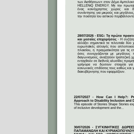
των Αισθήσεων» στον Δήμο Αμπελοκ
HELLENiQ ENERGY. Με την πρωτοβο
ένας κοινόχρηστος χώρος και δη
συνάντησης για μικρούς και μεγάλους
την ποιότητα του αστικού περιβάλλοντο
28/07/2026 - ESG: Τα πρώτα πρακτι
και μεσαίες επιχειρήσεις
- Η συζήτη
αλλάξει σημαντικά τα τελευταία δύο χ
ευρωπαϊκές αλλαγές που απλοποιούν
πλαισίου, η πραγματικότητα για τις επ
όσες συνεργάζονται με μεγάλους 
διαγωνισμούς, αναζητούν τραπεζική 
ενταχθούν σε διεθνείς αλυσίδες προμ
γρήγορα να δώσουν στοιχεία για 
κοινωνικές επιδόσεις τους καθώς και γ
διακυβέρνησης που εφαρμόζουν.
22/07/2027 - How Can I Help?: Pro
Approach to Disability Inclusion and D
This episode of Stories Shape Stories exp
of inclusive development and the...
30/07/2026 - ΣΥΓΚΙΝΗΤΙΚΕΣ ΔΩΡΕ
ΠΑΠΑΜΑΝΩΛΗ ΚΑΙ ΚΥΡΙΑΚΟΠΟΥΛΟΥ 