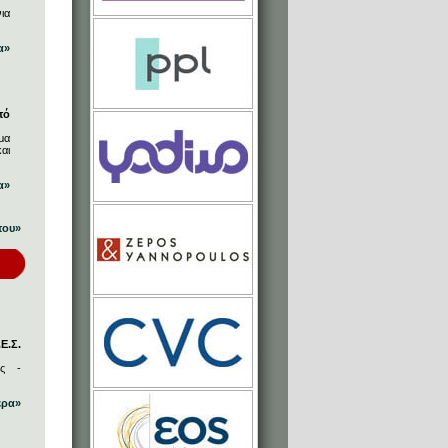
ια
α»
πό
μα
αι
α»
που»
Ε.Σ.
ος -
ερα»