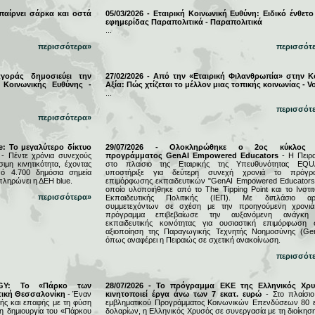
 παίρνει σάρκα και οστά
05/03/2026 - Εταιρική Κοινωνική Ευθύνη: Ειδικό ένθετο
εφημερίδας Παραπολιτικά - Παραπολιτικά
...
περισσότερα»
περισσότ
αγοράς δημοσιεύει την
27/02/2026 - Από την «Εταιρική Φιλανθρωπία» στην Κ
 Κοινωνικής Ευθύνης -
Αξία: Πώς χτίζεται το μέλλον μιας τοπικής κοινωνίας - Vo
...
περισσότ
περισσότερα»
e: Το μεγαλύτερο δίκτυο
29/07/2026 - Ολοκληρώθηκε ο 2ος κύκλος 
- Πέντε χρόνια συνεχούς
προγράμματος GenAI Empowered Educators
- Η Πειρα
μη κινητικότητα, έχοντας
στο πλαίσιο της Εταιρικής της Υπευθυνότητας EQU
ό 4.700 δημόσια σημεία
υποστήριξε για δεύτερη συνεχή χρονιά το πρόγρ
πληρώνει η ΔΕΗ blue.
επιμόρφωσης εκπαιδευτικών "GenAI Empowered Educators"
οποίο υλοποιήθηκε από το The Tipping Point και το Ινστιτ
περισσότερα»
Εκπαιδευτικής Πολιτικής (ΙΕΠ). Με διπλάσιο αρ
συμμετεχόντων σε σχέση με την προηγούμενη χρονιά
πρόγραμμα επιβεβαίωσε την αυξανόμενη ανάγκη
εκπαιδευτικής κοινότητας για ουσιαστική επιμόρφωση 
αξιοποίηση της Παραγωγικής Τεχνητής Νοημοσύνης (Gen
όπως αναφέρει η Πειραιώς σε σχετική ανακοίνωση.
περισσότ
RGY: Το «Πάρκο των
28/07/2026 - Το πρόγραμμα ΕΚΕ της Ελληνικός Χρ
τική Θεσσαλονίκη
- Έναν
κινητοποιεί έργα άνω των 7 εκατ. ευρώ
- Στο πλαίσιο
ς και επαφής με τη φύση
εμβληματικού Προγράμματος Κοινωνικών Επενδύσεων 80 ε
τη δημιουργία του «Πάρκου
δολαρίων, η Ελληνικός Χρυσός σε συνεργασία με τη διοίκησ