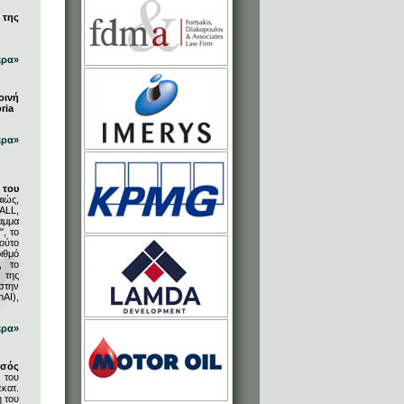
 της
ερα»
οινή
ria
ερα»
του
ιώς,
ALL,
αμμα
, το
ούτο
ιθμό
, το
 της
στην
AI),
ερα»
υσός
 του
κατ.
η του