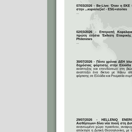
07/03/2026 - Be-Live: Όταν η ΕΚΕ
στην ...κυριολεξία! - ESG+stories
...
02/03/2026 - Επιτροπή Κεφαλαι
πρώτη ετήσια Έκθεση Εταιρικής
Philenews
...
30/07/2026 - Πέντε χρόνια ΔΕΗ blu
δημόσιας φόρτισης στην Ελλάδα
ανάπτυξης και επενδύσεων στη βιώσι
αναπτύξει ένα δίκτυο με πάνω απ
φόρτισης σε Ελλάδα και Ρουμανία συμ
29/07/2026 - HELLENiQ ENE
Αισθήσεων» δίνει νέα πνοή στη Δυ
ανανεωμένο χώρο πρασίνου, αναψυχή
απέκτησε η Δυτική Θεσσαλονίκη, με 